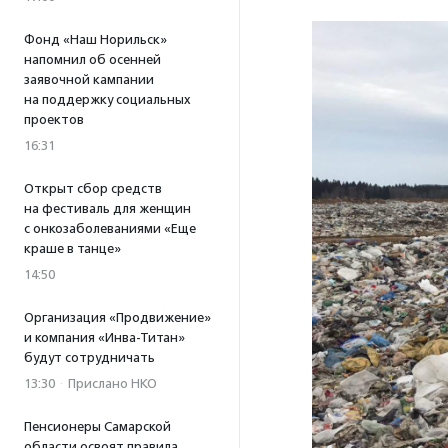
Фонд «Наш Норильск»
напомнил об осенней
заявочной кампании
на поддержку социальных
проектов
16:31
Открыт сбор средств
на фестиваль для женщин
с онкозаболеваниями «Еще
краше в танце»
14:50
Организация «Продвижение»
и компания «Инва-Титан»
будут сотрудничать
13:30
·
Прислано НКО
Пенсионеры Самарской
области освоят правила