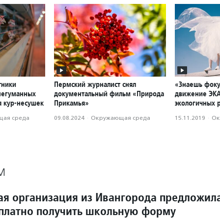
тники
Пермский журналист снял
«Знаешь фоку
негуманных
документальный фильм «Природа
движение ЭКА
я кур-несушек
Прикамья»
экологичных 
ая среда
09.08.2024
·
Окружающая среда
15.11.2019
·
Ок
М
ая организация из Ивангорода предложил
платно получить школьную форму