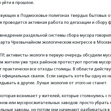
 уйти в прошлое.
ствующих в Подмосковье полигонах твердых бытовых о
 проводится активная работа по дегазации и сбору 
внедрении раздельной системы сбора мусора говорил
арта Чрезвычайном экологическом конгрессе в Москве
Р, активисты-экологи в первую очередь обсудили мус
м жители уже трех районов протестуют против мусор
т практически все отходы столицы. В области действ
5 официальных свалок. Если закрыть хотя бы одну из н
дывать в другие. Лучше экология от этого не станет.
которая возникает у жителей, которые столкнулись с
нов или мусоросжигательных заводов: просто убрать
льные заводы, но потом они начинают разбираться в 