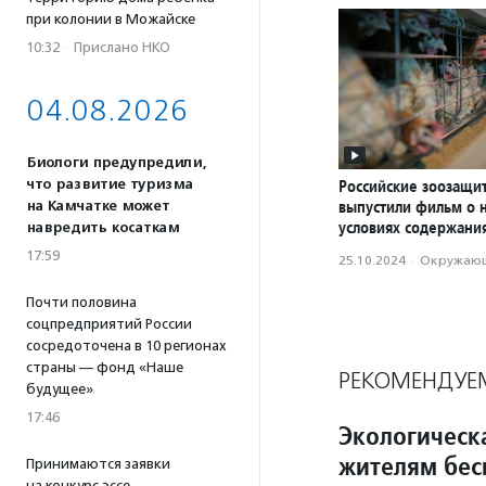
при колонии в Можайске
10:32
·
Прислано НКО
04.08.2026
Биологи предупредили,
что развитие туризма
Российские зоозащи
выпустили фильм о 
на Камчатке может
условиях содержани
навредить косаткам
17:59
25.10.2024
·
Окружающ
Почти половина
соцпредприятий России
сосредоточена в 10 регионах
страны — фонд «Наше
РЕКОМЕНДУЕ
будущее»
17:46
Экологическ
жителям бес
Принимаются заявки
на конкурс эссе