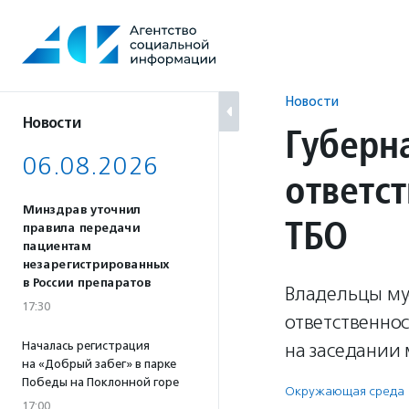
Перейти
к
содержанию
Новости
Новости
Губерн
06.08.2026
ответс
Минздрав уточнил
ТБО
правила передачи
пациентам
незарегистрированных
в России препаратов
Владельцы му
17:30
ответственнос
Началась регистрация
на заседании 
на «Добрый забег» в парке
Победы на Поклонной горе
Окружающая среда
17:00