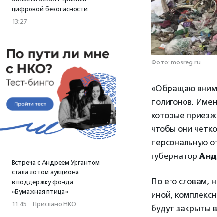
цифровой безопасности
13:27
Фото: mosreg.ru
«Обращаю внима
полигонов. Имен
которые приезж
чтобы они четко
персональную от
губернатор
Анд
Встреча с Андреем Ургантом
стала лотом аукциона
По его словам, 
в поддержку фонда
«Бумажная птица»
иной, комплексн
11:45
·
Прислано НКО
будут закрыты в