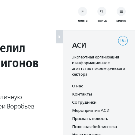
лента
поиск
меню
18+
делил
АСИ
лигонов
Экспертная организация
и информационное
агентство некоммерческого
сектора
О нас
Контакты
 личную
Сотрудники
рей Воробьев
Мероприятия АСИ
Прислать новость
Полезная библиотека
Наши издания