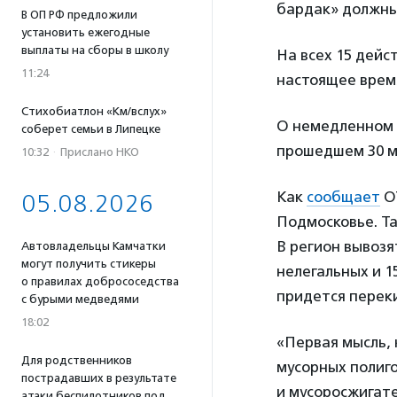
бардак» должны
В ОП РФ предложили
установить ежегодные
выплаты на сборы в школу
На всех 15 дей
11:24
настоящее время
Стихобиатлон «Км/вслух»
О немедленном 
соберет семьи в Липецке
прошедшем 30 м
10:32
·
Прислано НКО
Как
сообщает
ОТ
05.08.2026
Подмосковье. Та
В регион вывозя
Автовладельцы Камчатки
могут получить стикеры
нелегальных и 1
о правилах добрососедства
придется переки
с бурыми медведями
18:02
«Первая мысль, 
Для родственников
мусорных полиго
пострадавших в результате
и мусоросжигате
атаки беспилотников под