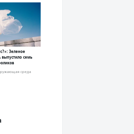
с?»: Зеленое
 выпустило семь
роликов
ружающая среда
а