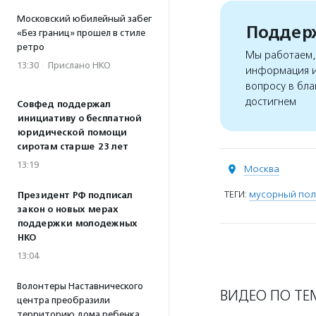
Московский юбилейный забег
Поддерж
«Без границ» прошел в стиле
ретро
Мы работаем, 
13:30
·
Прислано НКО
информация и
вопросу в бла
достигнем
Совфед поддержал
инициативу о бесплатной
юридической помощи
сиротам старше 23 лет
13:19
Москва
ТЕГИ:
мусорный пол
Президент РФ подписал
закон о новых мерах
поддержки молодежных
НКО
13:04
Волонтеры Наставнического
ВИДЕО ПО ТЕ
центра преобразили
территорию дома ребенка