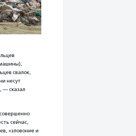
ельцев
(машины),
цев свалок,
ни несут
, — сказал
 совершенно
сть сейчас,
в, «зловоние и