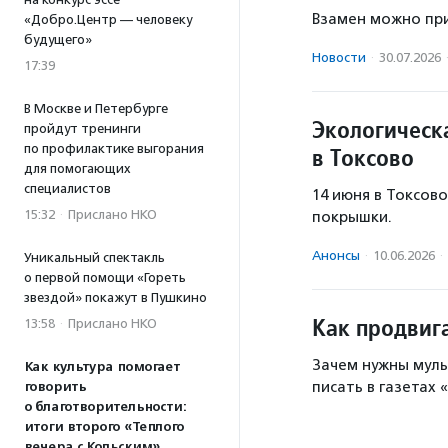
Взамен можно при
«Добро.Центр — человеку
будущего»
Новости
·
30.07.2026
17:39
В Москве и Петербурге
Экологическ
пройдут тренинги
по профилактике выгорания
в Токсово
для помогающих
специалистов
14 июня в Токсов
15:32
·
Прислано НКО
покрышки.
Анонсы
·
10.06.2026
·
Уникальный спектакль
о первой помощи «Гореть
звездой» покажут в Пушкино
Как продвиг
13:58
·
Прислано НКО
Зачем нужны муль
Как культура помогает
писать в газетах 
говорить
о благотворительности:
итоги второго «Теплого
вечера с Кольским»