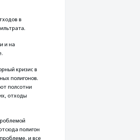
тходов в
фильтрата.
и и на
.
орный кризис в
ных полигонов.
уют полсотни
их, отходы
 проблемой
 отсюда полигон
проблеме, и все