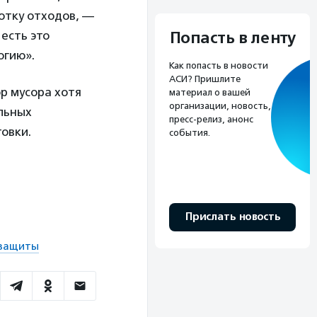
отку отходов, —
Попасть в ленту
 есть это
огию».
Как попасть в новости
АСИ? Пришлите
р мусора хотя
материал о вашей
организации, новость,
альных
пресс-релиз, анонс
овки.
события.
Прислать новость
 защиты