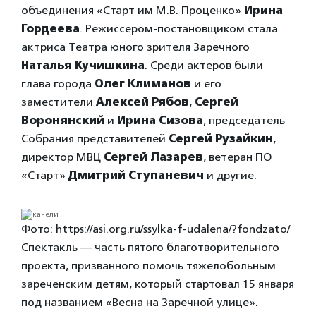
объединения «Старт им М.В. Проценко»
Ирина
Гордеева
. Режиссером-постановщиком стала
актриса Театра юного зрителя Заречного
Наталья Кучишкина
. Среди актеров были
глава города
Олег Климанов
и его
заместители
Алексей Рябов
,
Сергей
Воронянский
и
Ирина Сизова
, председатель
Собрания представителей
Сергей Рузайкин
,
директор МВЦ
Сергей Лазарев
, ветеран ПО
«Старт»
Дмитрий Ступаневич
и другие.
Фото: https://asi.org.ru/ssylka-f-udalena/?fondzato/
Спектакль — часть пятого благотворительного
проекта, призванного помочь тяжелобольным
зареченским детям, который стартовал 15 января
под названием «Весна на Заречной улице».