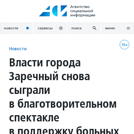
Перейти
к
содержанию
новости
сервисы
поиск
меню
18+
Новости
Власти города
Заречный снова
сыграли
в благотворительном
спектакле
в поддержку больных