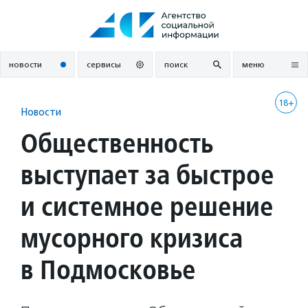
Перейти
к
содержанию
новости
сервисы
поиск
меню
18+
Новости
Общественность
выступает за быстрое
и системное решение
мусорного кризиса
в Подмосковье