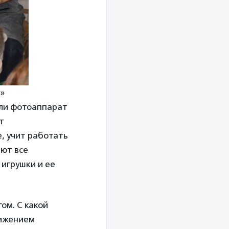
»
или фотоаппарат
т
, учит работать
яют все
 игрушки и ее
ом. С какой
вижением