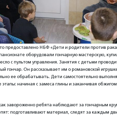
ото предоставлено НБФ «Дети и родители против рака
 пансионате оборудовали гончарную мастерскую, куп
есло с пультом управления. Занятия с детьми проводи
й гончар. Он рассказывает им о романовской игрушке
ильно ее обрабатывать. Дети самостоятельно выполн
 этапы: начиная с замеса глины и заканчивая обжигом
как завороженно ребята наблюдают за гончарным круг
епят: подготавливают материал, следят за каждым д