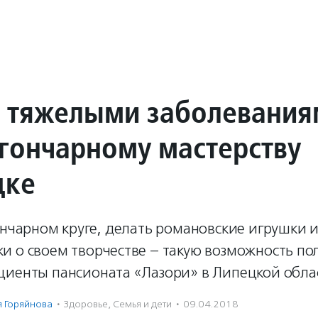
с тяжелыми заболевани
 гончарному мастерству
цке
ончарном круге, делать романовские игрушки 
и о своем творчестве – такую возможность по
циенты пансионата «Лазори» в Липецкой обла
я Горяйнова
·
Здоровье
,
Семья и дети
·
09.04.2018