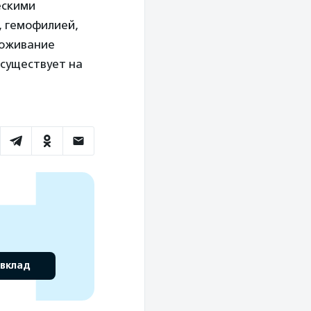
ескими
, гемофилией,
роживание
 существует на
 вклад