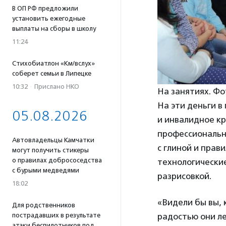
В ОП РФ предложили
установить ежегодные
выплаты на сборы в школу
11:24
Стихобиатлон «Км/вслух»
соберет семьи в Липецке
10:32
·
Прислано НКО
На занятиях. Ф
На эти деньги в
05.08.2026
и инвалидное кр
профессиональны
Автовладельцы Камчатки
с глиной и прав
могут получить стикеры
о правилах добрососедства
технологические
с бурыми медведями
разрисовкой.
18:02
«Видели бы вы, 
Для родственников
пострадавших в результате
радостью они л
атаки беспилотников под