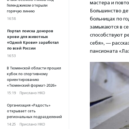
мастера и повто
Геленджиком открыли
Большинство де
горячую линию
больницах по го
16:58
замыкаются в се
Портал поиска доноров
способствуют р
крови для животных
себя», — расска
«Одной Крови» заработал
по всей России
пансионата «Ла
16:53
В Тюменской области прошел
кубок по спортивному
ориентированию
«Тюменский формат-2026»
15:19
·
Прислано НКО
Организация «Радость»
открывает сеть
региональных подразделений
14:25
·
Прислано НКО