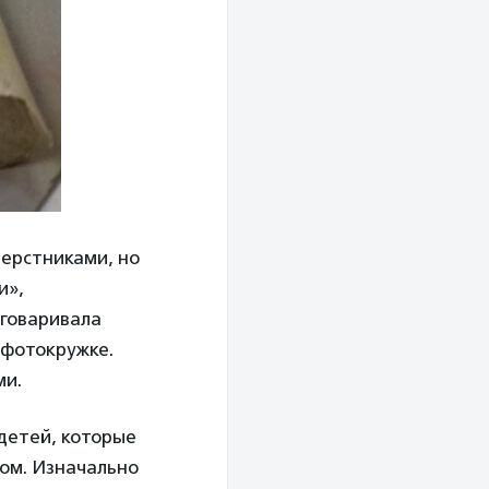
верстниками, но
и»,
зговаривала
 фотокружке.
ми.
детей, которые
том. Изначально