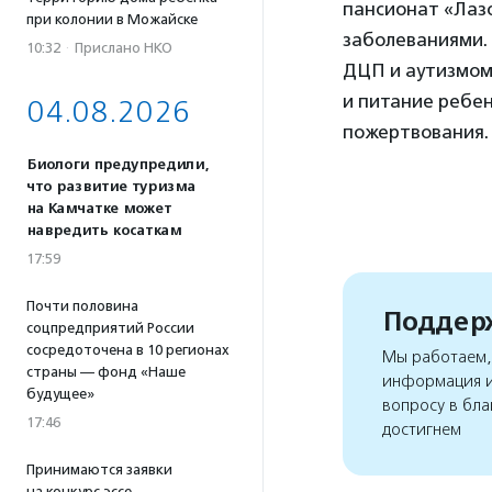
пансионат «Лаз
при колонии в Можайске
заболеваниями.
10:32
·
Прислано НКО
ДЦП и аутизмом
и питание ребе
04.08.2026
пожертвования.
Биологи предупредили,
что развитие туризма
на Камчатке может
навредить косаткам
17:59
Почти половина
Поддерж
соцпредприятий России
сосредоточена в 10 регионах
Мы работаем, 
страны — фонд «Наше
информация и
будущее»
вопросу в бла
17:46
достигнем
Принимаются заявки
на конкурс эссе