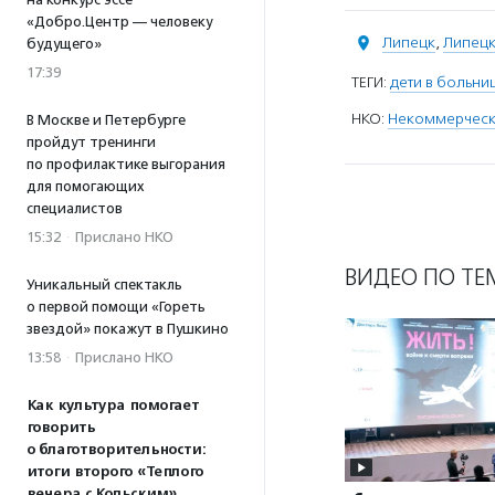
«Добро.Центр — человеку
Липецк
,
Липецк
будущего»
17:39
ТЕГИ:
дети в больни
НКО:
Некоммерчески
В Москве и Петербурге
пройдут тренинги
по профилактике выгорания
для помогающих
специалистов
15:32
·
Прислано НКО
ВИДЕО ПО ТЕ
Уникальный спектакль
о первой помощи «Гореть
звездой» покажут в Пушкино
13:58
·
Прислано НКО
Как культура помогает
говорить
о благотворительности:
итоги второго «Теплого
вечера с Кольским»