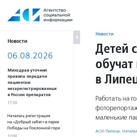
Перейти
к
содержанию
Новости
Новости
Детей 
06.08.2026
обучат
Минздрав уточнил
в Липе
правила передачи
пациентам
незарегистрированных
в России препаратов
Работать на г
17:30
фоторепортаж
Началась регистрация
маленькие па
на «Добрый забег» в парке
Победы на Поклонной горе
АСИ-Липецк
,
Наталь
17:00