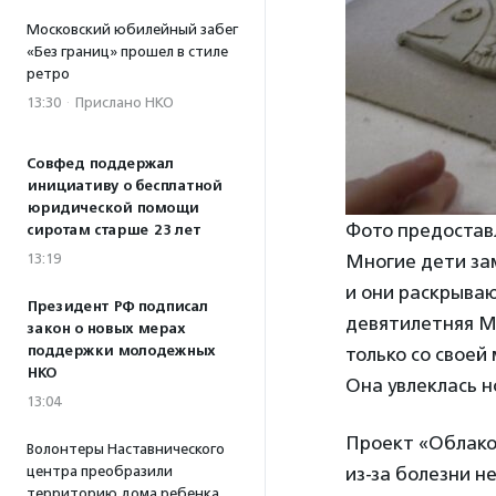
Московский юбилейный забег
«Без границ» прошел в стиле
ретро
13:30
·
Прислано НКО
Совфед поддержал
инициативу о бесплатной
юридической помощи
Фото предостав
сиротам старше 23 лет
13:19
Многие дети зам
и они раскрываю
Президент РФ подписал
девятилетняя Ма
закон о новых мерах
поддержки молодежных
только со своей
НКО
Она увлеклась н
13:04
Проект «Облако
Волонтеры Наставнического
центра преобразили
из-за болезни н
территорию дома ребенка