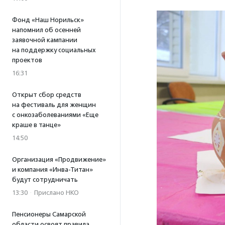
Фонд «Наш Норильск»
напомнил об осенней
заявочной кампании
на поддержку социальных
проектов
16:31
Открыт сбор средств
на фестиваль для женщин
с онкозаболеваниями «Еще
краше в танце»
14:50
Организация «Продвижение»
и компания «Инва-Титан»
будут сотрудничать
13:30
·
Прислано НКО
Пенсионеры Самарской
области освоят правила