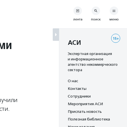
лента
поиск
меню
18+
ями
АСИ
Экспертная организация
и информационное
агентство некоммерческого
сектора
О нас
Контакты
и
Сотрудники
лучили
Мероприятия АСИ
сти.
Прислать новость
Полезная библиотека
Наши издания