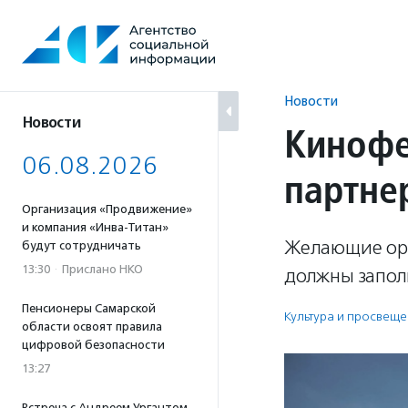
Перейти
к
содержанию
Новости
Новости
Кинофе
06.08.2026
партне
Организация «Продвижение»
и компания «Инва-Титан»
Желающие орг
будут сотрудничать
13:30
·
Прислано НКО
должны заполн
Пенсионеры Самарской
Культура и просвещ
области освоят правила
цифровой безопасности
13:27
Встреча с Андреем Ургантом