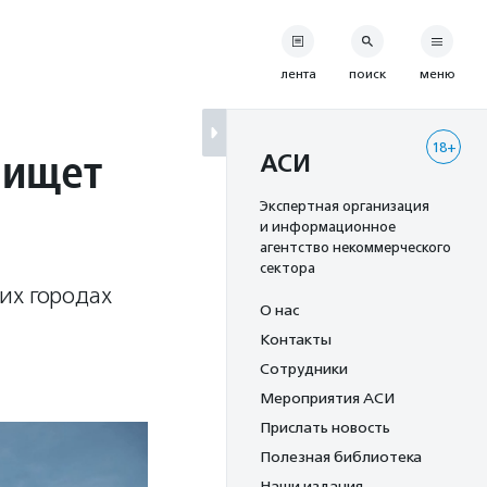
лента
поиск
меню
18+
 ищет
АСИ
Экспертная организация
и информационное
агентство некоммерческого
сектора
их городах
О нас
Контакты
Сотрудники
Мероприятия АСИ
Прислать новость
Полезная библиотека
Наши издания