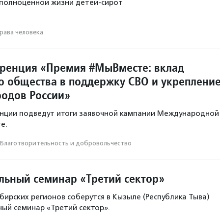
 полноценной жизни детей-сирот
рава человека
ренция «Премия #МыВместе: вклад
о общества в поддержку СВО и укреплени
родов России»
енции подведут итоги заявочной кампании Международной
е.
Благотвори­тель­ность и доброволь­чест­во
ьный семинар «Третий сектор»
бирских регионов соберутся в Кызыле (Республика Тыва)
ый семинар «Третий сектор».