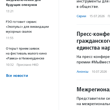
медзаключений для
инструменты для
будущих опекунов
в обществе.
13:21
Серии
·
15.07.2026
·
П
РЭО готовит сервис
«Экопульс» для ликвидации
мусорных свалок
Пресс-конфе
11:55
гражданског
единства на
Открыт прием заявок
на фестиваль малого кино
На пресс-конфер
«Рамка» в Нижнеудинске
премии #МыВмест
10:32
·
Прислано НКО
Анонсы
·
10.07.2026
·
Все новости
Межрегионал
Представители си
на межрегиональн