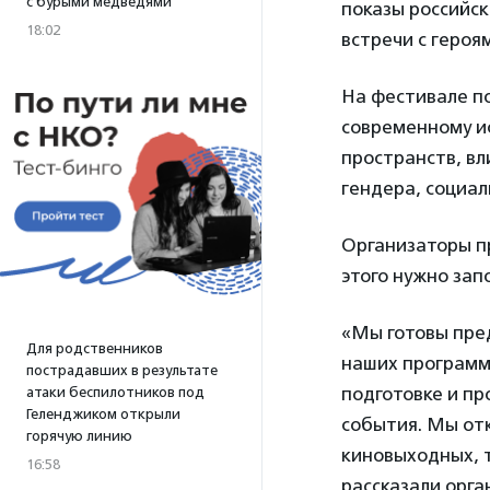
с бурыми медведями
показы российск
18:02
встречи с героя
На фестивале п
современному и
пространств, вл
гендера, социал
Организаторы п
этого нужно за
«Мы готовы пре
Для родственников
наших программ 
пострадавших в результате
подготовке и пр
атаки беспилотников под
Геленджиком открыли
события. Мы отк
горячую линию
киновыходных, 
16:58
рассказали орг