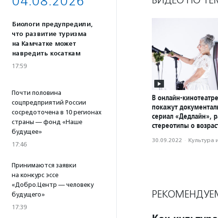
04.08.2026
Биологи предупредили,
что развитие туризма
на Камчатке может
навредить косаткам
17:59
Почти половина
В онлайн-кинотеатр
соцпредприятий России
покажут документал
сосредоточена в 10 регионах
сериал «Дедлайн»,
страны — фонд «Наше
стереотипы о возрас
будущее»
30.09.2022
·
Культура 
17:46
Принимаются заявки
на конкурс эссе
«Добро.Центр — человеку
РЕКОМЕНДУЕ
будущего»
17:39