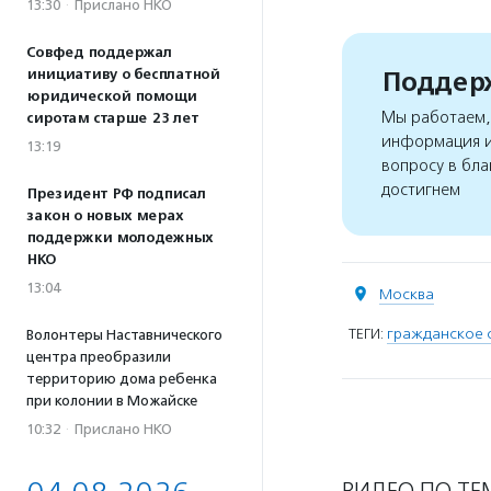
13:30
·
Прислано НКО
Совфед поддержал
Поддерж
инициативу о бесплатной
юридической помощи
Мы работаем, 
сиротам старше 23 лет
информация и
13:19
вопросу в бла
достигнем
Президент РФ подписал
закон о новых мерах
поддержки молодежных
НКО
13:04
Москва
ТЕГИ:
гражданское 
Волонтеры Наставнического
центра преобразили
территорию дома ребенка
при колонии в Можайске
10:32
·
Прислано НКО
ВИДЕО ПО ТЕ