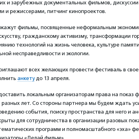
их и зарубежных документальных фильмов, дискуссии 
ми и режиссерами, питчинг кинопроектов.
окажут фильмы, посвященные неформальным экономи
скусству, гражданскому активизму, трансформации го
иянию технологий на жизнь человека, культуре памят
ьной несправедливости и экологии.
риглашают всех желающих провести фестиваль в свое
полнить
анкету
до 13 апреля.
доставить локальным организаторам права на показ ф
разных лет. Со стороны партнера мы будем ждать ус
оведению события, поиску пространства для него и 
рыты для сотрудничества в организации разовых пок
тематических программ и полномасштабного «эха» фе
анизаторы «Делай фильм».