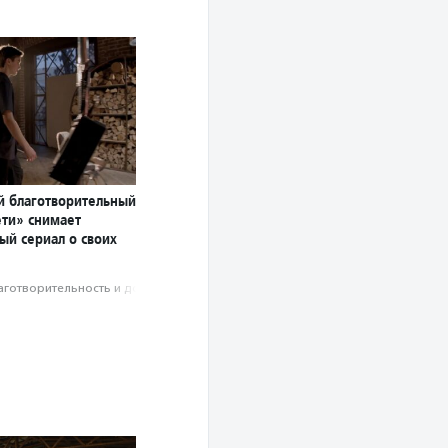
й благотворительный
ети» снимает
ый сериал о своих
аготвори­тель­ность и доброволь­чест­во