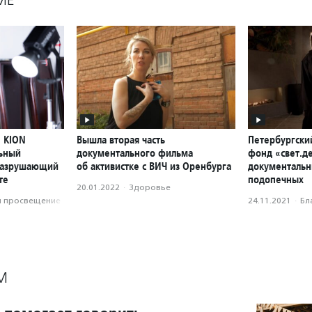
е KION
Вышла вторая часть
Петербургски
ьный
документального фильма
фонд «свет.д
 разрушающий
об активистке с ВИЧ из Оренбурга
документальн
те
подопечных
20.01.2022
·
Здоровье
и просвещение
24.11.2021
·
Бл
М