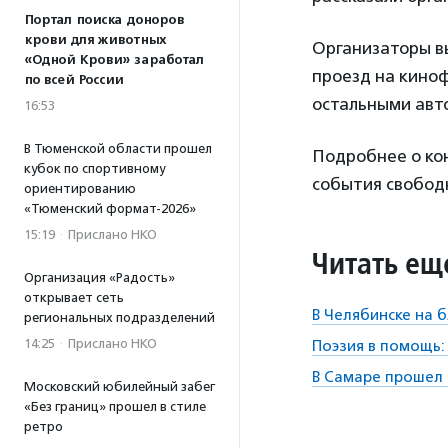
Портал поиска доноров
крови для животных
Организаторы в
«Одной Крови» заработал
проезд на киноф
по всей России
остальными авт
16:53
В Тюменской области прошел
Подробнее о ко
кубок по спортивному
события свобод
ориентированию
«Тюменский формат-2026»
15:19
·
Прислано НКО
Читать ещ
Организация «Радость»
открывает сеть
В Челябинске на 
региональных подразделений
14:25
·
Прислано НКО
Поэзия в помощь:
В Самаре прошел
Московский юбилейный забег
«Без границ» прошел в стиле
ретро