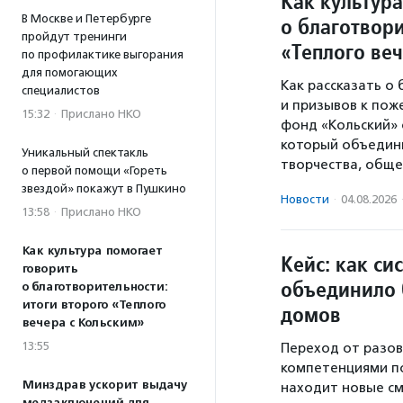
Как культура
В Москве и Петербурге
о благотвори
пройдут тренинги
«Теплого ве
по профилактике выгорания
для помогающих
Как рассказать о
специалистов
и призывов к пож
15:32
·
Прислано НКО
фонд «Кольский» 
который объедини
Уникальный спектакль
творчества, обще
о первой помощи «Гореть
звездой» покажут в Пушкино
Новости
·
04.08.2026
13:58
·
Прислано НКО
Как культура помогает
Кейс: как си
говорить
объединило 
о благотворительности:
итоги второго «Теплого
домов
вечера с Кольским»
13:55
Переход от разов
компетенциями по
Минздрав ускорит выдачу
находит новые см