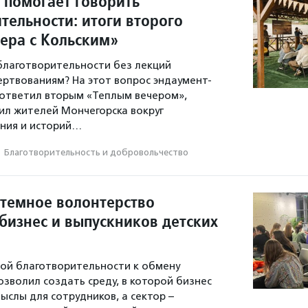
 помогает говорить
тельности: итоги второго
чера с Кольским»
 благотворительности без лекций
ертвованиям? На этот вопрос эндаумент-
ответил вторым «Теплым вечером»,
л жителей Мончегорска вокруг
ния и историй…
·
Благотвори­тель­ность и доброволь­чест­во
стемное волонтерство
бизнес и выпускников детских
ой благотворительности к обмену
зволил создать среду, в которой бизнес
ыслы для сотрудников, а сектор –