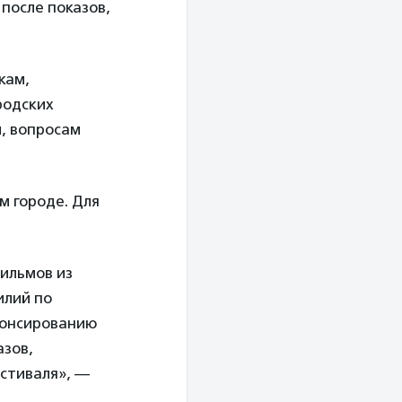
после показов,
кам,
родских
и, вопросам
м городе. Для
ильмов из
илий по
анонсированию
азов,
стиваля», —