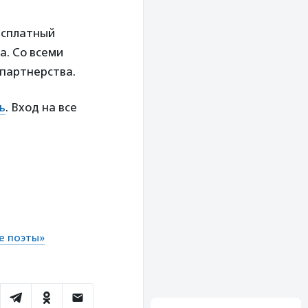
есплатный
а. Со всеми
 партнерства.
ь
. Вход на все
е поэты»