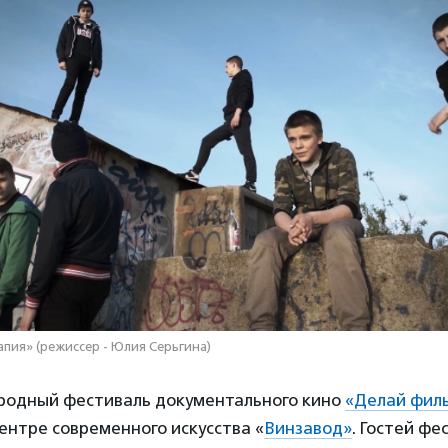
апия» (режиссер - Юлия Серьгина)
одный фестиваль документального кино
«Делай фил
Центре современного искусства «
Винзавод»
. Гостей фе