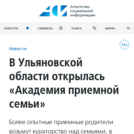
Перейти
к
содержанию
новости
сервисы
поиск
меню
18+
Новости
В Ульяновской
области открылась
«Академия приемной
семьи»
Более опытные приемные родители
возьмут кураторство над семьями, в