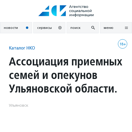
Перейти
к
содержанию
новости
сервисы
поиск
меню
18+
Каталог НКО
Ассоциация приемных
семей и опекунов
Ульяновской области.
Ульяновск