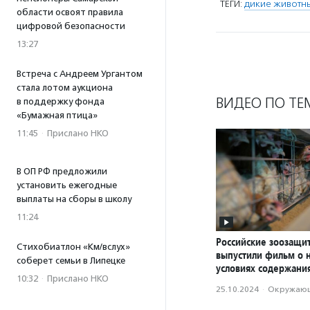
ТЕГИ:
дикие животн
области освоят правила
цифровой безопасности
13:27
Встреча с Андреем Ургантом
стала лотом аукциона
ВИДЕО ПО ТЕ
в поддержку фонда
«Бумажная птица»
11:45
·
Прислано НКО
В ОП РФ предложили
установить ежегодные
выплаты на сборы в школу
11:24
Российские зоозащи
Стихобиатлон «Км/вслух»
выпустили фильм о 
соберет семьи в Липецке
условиях содержани
10:32
·
Прислано НКО
25.10.2024
·
Окружающ