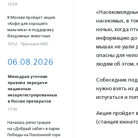
12:59
«Насекомоядные
В Москве пройдет акция
насекомых, в то
«Кофе для хорошего
ночью, когда пт
мальчика» в поддержку
бездомных животных
информацию до 
10:52
·
Прислано НКО
мышах не ушли д
опасны для чело
06.08.2026
людям об этом, 
Минздрав уточнил
Собеседник подч
правила передачи
нужно взять из 
пациентам
незарегистрированных
испугаться и по
в России препаратов
17:30
Акция пройдет в
(станция юннатов
Началась регистрация
на «Добрый забег» в парке
Победы на Поклонной горе