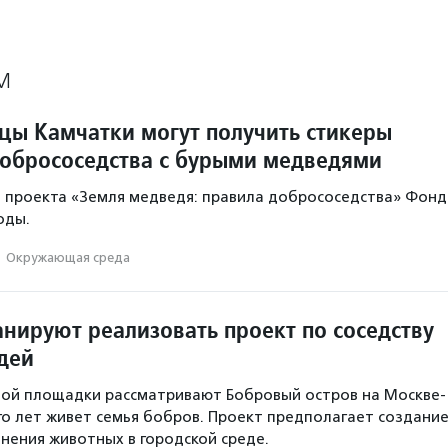
М
цы Камчатки могут получить стикеры
добрососедства с бурыми медведями
ь проекта «Земля медведя: правила добрососедства» Фонд
оды.
·
Окружающая среда
анируют реализовать проект по соседству
дей
ной площадки рассматривают Бобровый остров на Москве-
ого лет живет семья бобров. Проект предполагает создани
анения животных в городской среде.