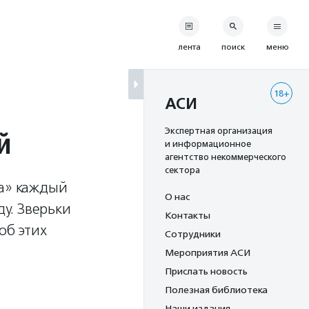
лента
поиск
меню
18+
АСИ
й
Экспертная организация
и информационное
агентство некоммерческого
сектора
ща» каждый
О нас
у. Зверьки
Контакты
об этих
Сотрудники
Мероприятия АСИ
Прислать новость
Полезная библиотека
Наши издания