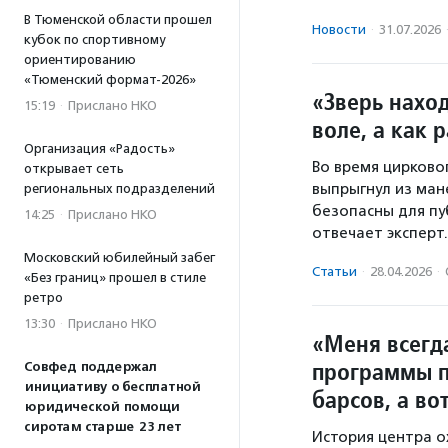
В Тюменской области прошел
Новости
·
31.07.2026
кубок по спортивному
ориентированию
«Тюменский формат-2026»
«Зверь наход
15:19
·
Прислано НКО
воле, а как 
Организация «Радость»
Во время цирково
открывает сеть
выпрыгнул из ман
региональных подразделений
безопасны для пу
14:25
·
Прислано НКО
отвечает эксперт.
Московский юбилейный забег
Статьи
·
28.04.2026
·
«Без границ» прошел в стиле
ретро
13:30
·
Прислано НКО
«Меня всегда
программы п
Совфед поддержал
инициативу о бесплатной
барсов, а во
юридической помощи
сиротам старше 23 лет
История центра о