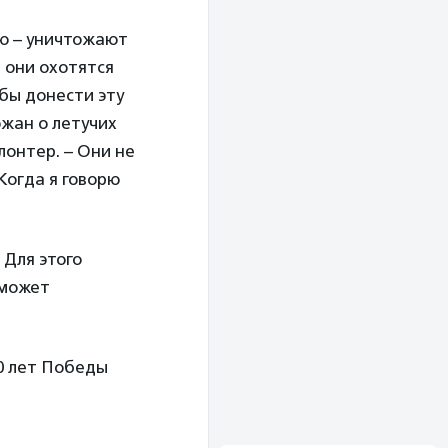
ю – уничтожают
е они охотятся
 бы донести эту
жан о летучих
лонтер. – Они не
Когда я говорю
 Для этого
 может
40 лет Победы