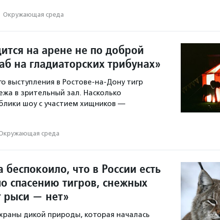
·
Окружающая среда
ится на арене не по доброй
раб на гладиаторских трибунах»
го выступления в Ростове-на-Дону тигр
ежа в зрительный зал. Насколько
блики шоу с участием хищников —
Окружающая среда
 беспокоило, что в России есть
о спасению тигров, снежных
т рыси — нет»
храны дикой природы, которая началась