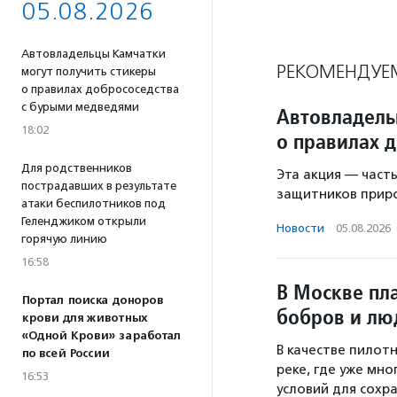
05.08.2026
Автовладельцы Камчатки
РЕКОМЕНДУЕ
могут получить стикеры
о правилах добрососедства
с бурыми медведями
Автовладель
18:02
о правилах 
Для родственников
Эта акция — част
пострадавших в результате
защитников прир
атаки беспилотников под
Геленджиком открыли
Новости
·
05.08.2026
горячую линию
16:58
В Москве пл
Портал поиска доноров
бобров и лю
крови для животных
«Одной Крови» заработал
В качестве пилот
по всей России
реке, где уже мн
16:53
условий для сохр