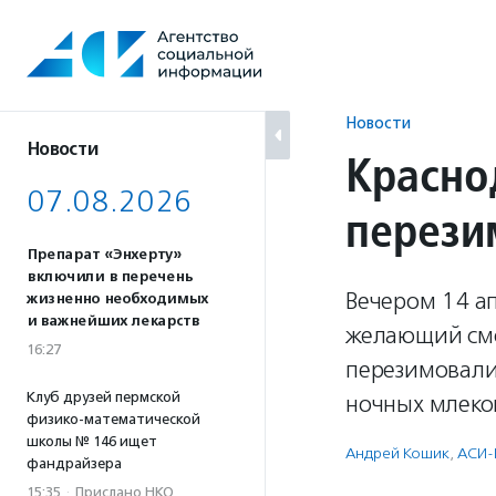
Перейти
к
содержанию
Новости
Новости
Красно
07.08.2026
перези
Препарат «Энхерту»
включили в перечень
Вечером 14 а
жизненно необходимых
и важнейших лекарств
желающий смо
16:27
перезимовали 
Клуб друзей пермской
ночных млеко
физико-математической
школы № 146 ищет
Андрей Кошик
,
АСИ-
фандрайзера
15:35
·
Прислано НКО