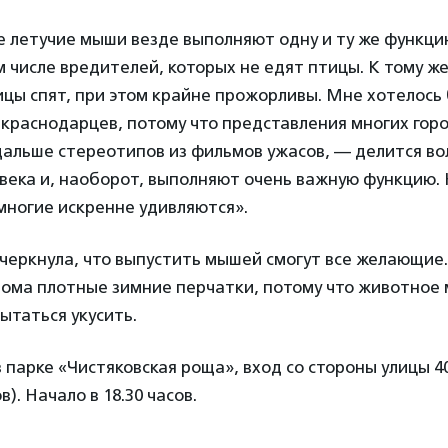
 летучие мыши везде выполняют одну и ту же функци
м числе вредителей, которых не едят птицы. К тому ж
ицы спят, при этом крайне прожорливы. Мне хотелось
краснодарцев, потому что представления многих горо
альше стереотипов из фильмов ужасов, — делится во
века и, наоборот, выполняют очень важную функцию. 
многие искренне удивляются».
еркнула, что выпустить мышей смогут все желающие.
дома плотные зимние перчатки, потому что животное
пытаться укусить.
 парке «Чистяковская роща», вход со стороны улицы 
). Начало в 18.30 часов.