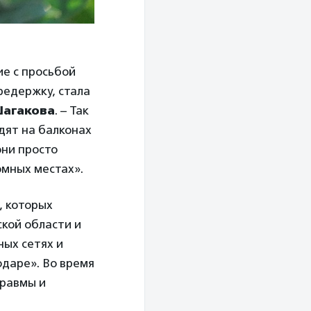
ие с просьбой
редержку, стала
Шагакова
. – Так
дят на балконах
они просто
омных местах».
, которых
ской области и
ных сетях и
даре». Во время
травмы и