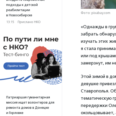
подходы к детской
реабилитации
Фото: pixabay.com
в Новосибирске
13:15
·
Прислано НКО
«Однажды в груп
забрать обнаруж
изучать этих жи
я стала принима
или под крышами
замерзнут, им н
Этой зимой в до
девушке привезл
Ставрополья. Об
Патриаршая гуманитарная
тематическую г
миссия ищет волонтеров для
передержки Оле
ремонта домов в Донецке
окольцовывает, 
и Горловке