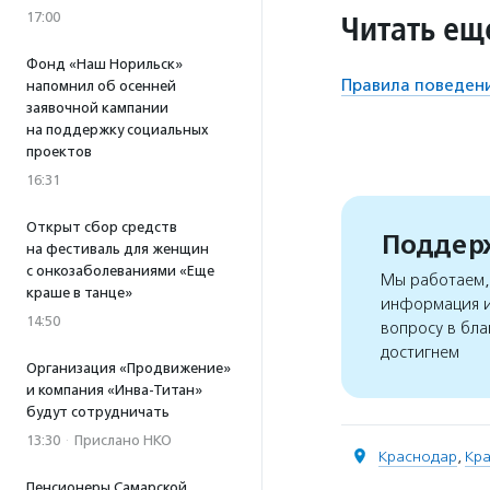
Читать ещ
17:00
Фонд «Наш Норильск»
Правила поведени
напомнил об осенней
заявочной кампании
на поддержку социальных
проектов
16:31
Открыт сбор средств
Поддерж
на фестиваль для женщин
с онкозаболеваниями «Еще
Мы работаем, 
краше в танце»
информация и
14:50
вопросу в бла
достигнем
Организация «Продвижение»
и компания «Инва-Титан»
будут сотрудничать
13:30
·
Прислано НКО
Краснодар
,
Кра
Пенсионеры Самарской