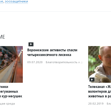
ые
,
зоозащитники
МЕ
Воронежские активисты спасли
четырехмесячного лисенка
09.07.2020
·
Благотвори­тель­ность и доброволь­чест­во
тники
Телеканал «Ж
негуманных
волонтеров д
я кур-несушек
животных в р
ая среда
20.02.2019
·
Бл