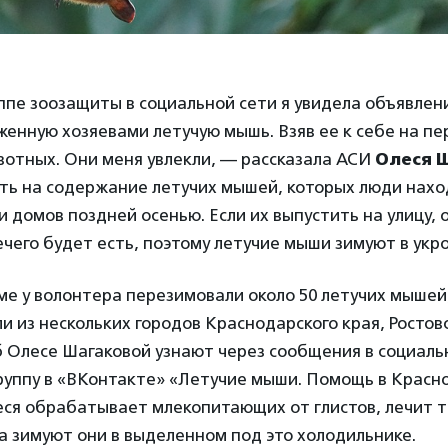
пе зоозащиты в социальной сети я увидела объявлен
енную хозяевами летучую мышь. Взяв ее к себе на пе
вотных. Они меня увлекли, — рассказала АСИ
Олеся 
ть на содержание летучих мышей, которых люди нахо
 домов поздней осенью. Если их выпустить на улицу, 
ечего будет есть, поэтому летучие мыши зимуют в укр
ме у волонтера перезимовали около 50 летучих мышей
и из нескольких городов Краснодарского края, Ростов
 Олесе Шагаковой узнают через сообщения в социаль
руппу в «ВКонтакте» «Летучие мыши. Помощь в Красно
ся обрабатывает млекопитающих от глистов, лечит 
а зимуют они в выделенном под это холодильнике.