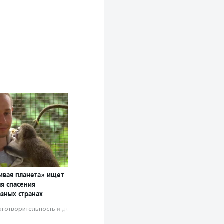
ивая планета» ищет
ля спасения
азных странах
аготвори­тель­ность и доброволь­чест­во