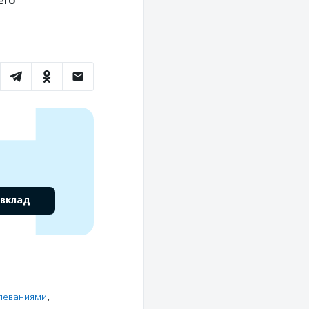
 вклад
олеваниями
,