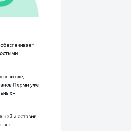
 обеспечивает
ростыми
ю в школе,
оранов Перми уже
льных»
в ней и оставив
тся с