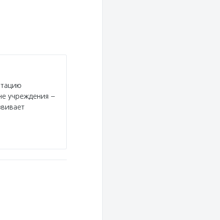
итацию
не учреждения –
звивает