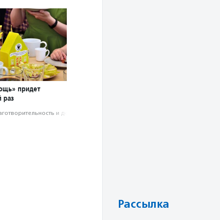
ощь» придет
 раз
аготвори­тель­ность и доброволь­чест­во
Рассылка