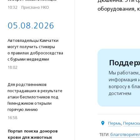
10:32
·
Прислано НКО
оборудования, к
05.08.2026
Автовладельцы Камчатки
могут получить стикеры
о правилах добрососедства
с бурыми медведями
Поддерж
18:02
Мы работаем, 
информация и
Для родственников
вопросу в бла
пострадавших в результате
достигнем
атаки беспилотников под
Геленджиком открыли
горячую линию
16:58
Пермь
,
Пермски
Портал поиска доноров
ТЕГИ:
благотворител
крови для животных