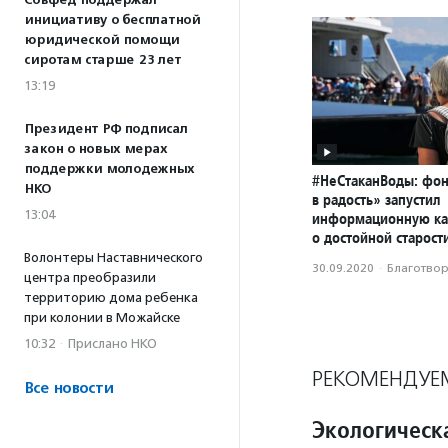
Совфед поддержал
инициативу о бесплатной
юридической помощи
сиротам старше 23 лет
13:19
Президент РФ подписал
закон о новых мерах
поддержки молодежных
#НеСтаканВоды: фон
НКО
в радость» запустил
13:04
информационную к
о достойной старост
Волонтеры Наставнического
30.09.2020
·
Благотвори
центра преобразили
территорию дома ребенка
при колонии в Можайске
10:32
·
Прислано НКО
РЕКОМЕНДУЕ
Все новости
Экологическ