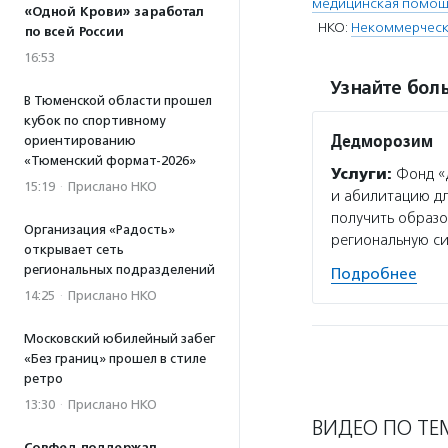
медицинская помощ
«Одной Крови» заработал
НКО:
Некоммерческ
по всей России
16:53
Узнайте боль
В Тюменской области прошел
кубок по спортивному
Дедморозим
ориентированию
«Тюменский формат-2026»
Услуги:
Фонд «Д
15:19
·
Прислано НКО
и абилитацию дл
получить образо
Организация «Радость»
региональную си
открывает сеть
региональных подразделений
Подробнее
14:25
·
Прислано НКО
Московский юбилейный забег
«Без границ» прошел в стиле
ретро
13:30
·
Прислано НКО
ВИДЕО ПО ТЕ