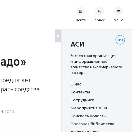
лента
поиск
меню
18+
АСИ
надо»
Экспертная организация
и информационное
агентство некоммерческого
сектора
предлагает
О нас
рать средства
Контакты
Сотрудники
Мероприятия АСИ
04.2018
Прислать новость
Полезная библиотека
Наши издания