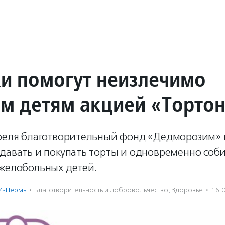
и помогут неизлечимо
м детям акцией «Торто
преля благотворительный фонд «Дедморозим» 
давать и покупать торты и одновременно соби
яжелобольных детей.
И-Пермь
·
Благотвори­тель­ность и доброволь­чест­во
,
Здоровье
·
16.