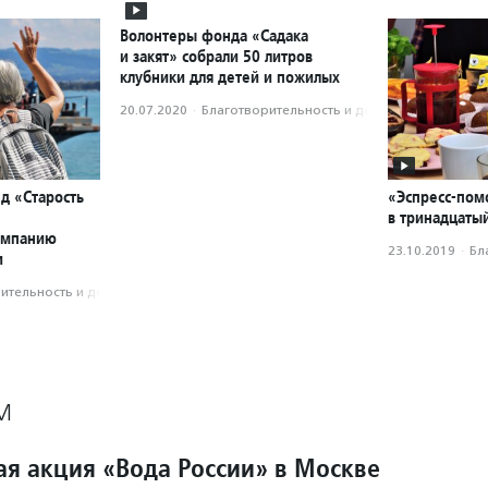
Волонтеры фонда «Садака
и закят» собрали 50 литров
клубники для детей и пожилых
20.07.2020
·
Благотвори­тель­ность и доброволь­чест­во
д «Старость
«Эспресс-пом
в тринадцатый
ампанию
23.10.2019
·
Бл
и
­тель­ность и доброволь­чест­во
М
ая акция «Вода России» в Москве