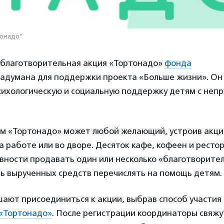
тонадо"
у благотворительная акция «Тортонадо»
фонда
адумана для поддержки проекта «Больше жизни». Он
сихологическую и социальную поддержку детям с неп
ом «Тортонадо» может любой желающий, устроив акци
а работе или во дворе. Десяток кафе, кофеен и рест
овности продавать один или несколько «благотворите
ть вырученных средств перечислять на помощь детям.
ают присоединиться к акции, выбрав способ участия 
«Тортонадо»
. После регистрации координаторы свяжу