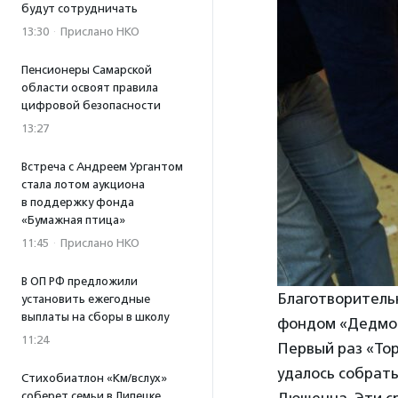
будут сотрудничать
13:30
·
Прислано НКО
Пенсионеры Самарской
области освоят правила
цифровой безопасности
13:27
Встреча с Андреем Ургантом
стала лотом аукциона
в поддержку фонда
«Бумажная птица»
11:45
·
Прислано НКО
В ОП РФ предложили
Благотворительн
установить ежегодные
выплаты на сборы в школу
фондом «Дедмор
11:24
Первый раз «Тор
удалось собрать
Стихобиатлон «Км/вслух»
Дюшенна. Эти с
соберет семьи в Липецке