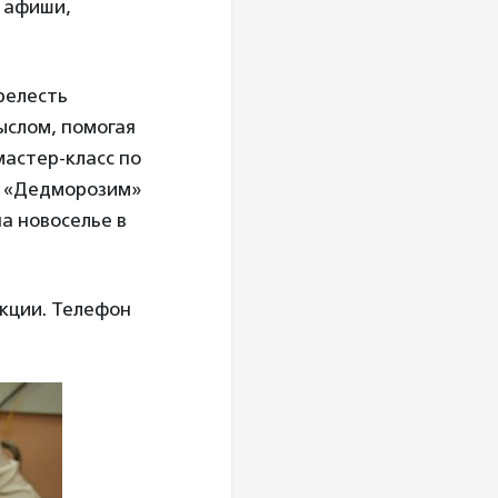
т афиши,
релесть
ыслом, помогая
астер-класс по
. «Дедморозим»
на новоселье в
акции. Телефон