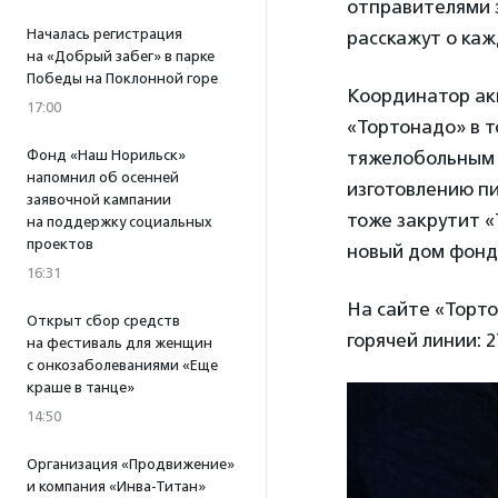
отправителями з
Началась регистрация
расскажут о каж
на «Добрый забег» в парке
Победы на Поклонной горе
Координатор а
17:00
«Тортонадо» в т
тяжелобольным 
Фонд «Наш Норильск»
напомнил об осенней
изготовлению п
заявочной кампании
тоже закрутит «
на поддержку социальных
проектов
новый дом фонда
16:31
На сайте «Торто
Открыт сбор средств
горячей линии: 2
на фестиваль для женщин
с онкозаболеваниями «Еще
краше в танце»
14:50
Организация «Продвижение»
и компания «Инва-Титан»