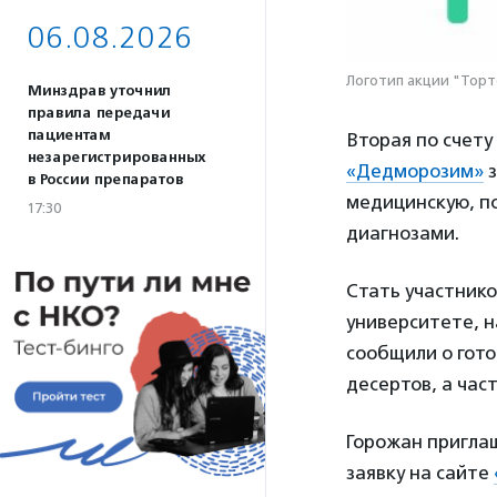
06.08.2026
Логотип акции "Тор
Минздрав уточнил
правила передачи
пациентам
Вторая по счет
незарегистрированных
«Дедморозим»
з
в России препаратов
медицинскую, п
17:30
диагнозами.
Стать участник
университете, н
сообщили о гот
десертов, а час
Горожан приглаш
заявку на сайте