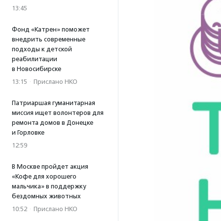
13:45
Фонд «Катрен» поможет
внедрить современные
подходы к детской
реабилитации
в Новосибирске
13:15
·
Прислано НКО
Патриаршая гуманитарная
миссия ищет волонтеров для
ремонта домов в Донецке
и Горловке
12:59
В Москве пройдет акция
«Кофе для хорошего
мальчика» в поддержку
бездомных животных
10:52
·
Прислано НКО