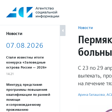
Перейти
к
содержанию
Новости
Новости
Пермяк
07.08.2026
больны
Стали известны итоги
конкурса «Заповедные
С 23 по 29 а
острова России — 2026»
14:21
выпекать, про
на лечение т
Минтруд представил
программы повышения
Арина Галашова
,
АС
квалификации по ранней
помощи
и сопровождаемому
проживанию