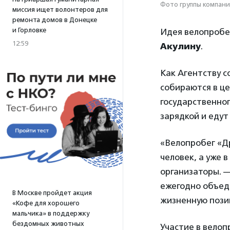
Фото группы компани
миссия ищет волонтеров для
ремонта домов в Донецке
и Горловке
Идея велопробе
12:59
Акулину
.
Как Агентству с
собираются в це
государственног
зарядкой и едут
«Велопробег «Др
человек, а уже 
организаторы. 
ежегодно объед
В Москве пройдет акция
жизненную пози
«Кофе для хорошего
мальчика» в поддержку
бездомных животных
Участие в вело