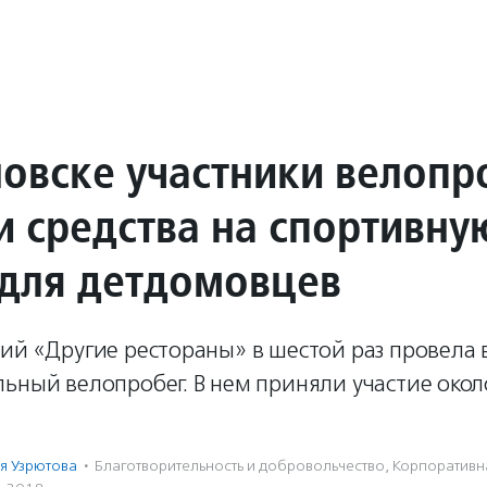
новске участники велопр
и средства на спортивну
для детдомовцев
ий «Другие рестораны» в шестой раз провела 
ьный велопробег. В нем приняли участие око
я Узрютова
·
Благотвори­тель­ность и доброволь­чест­во
,
Корпоративна