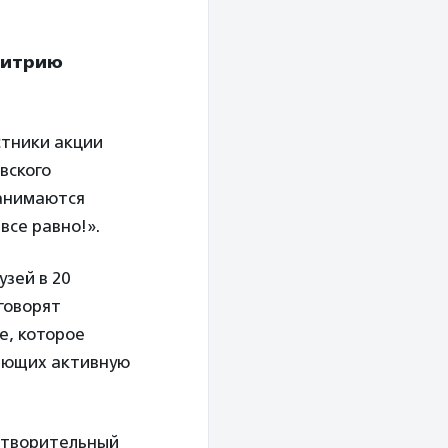
итрию
стники акции
вского
занимаются
все равно!».
узей в 20
говорят
е, которое
еющих активную
готворительный