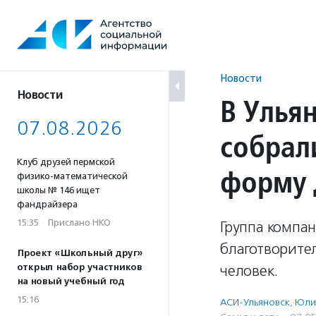
Перейти
к
содержанию
Новости
Новости
В Улья
07.08.2026
собрал
Клуб друзей пермской
форму 
физико-математической
школы № 146 ищет
фандрайзера
15:35
·
Прислано НКО
Группа компан
благотворител
Проект «Школьный друг»
открыл набор участников
человек.
на новый учебный год
15:16
АСИ-Ульяновск
,
Юли