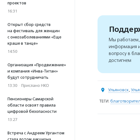
проектов
16:31
Открыт сбор средств
Поддерж
на фестиваль для женщин
с онкозаболеваниями «Еще
Мы работаем, 
краше в танце»
информация и
14:50
вопросу в бла
достигнем
Организация «Продвижение»
и компания «Инва-Титан»
будут сотрудничать
13:30
·
Прислано НКО
Ульяновск
,
Улья
Пенсионеры Самарской
ТЕГИ:
благотворител
области освоят правила
цифровой безопасности
13:27
Встреча с Андреем Ургантом
стала лотом аукциона