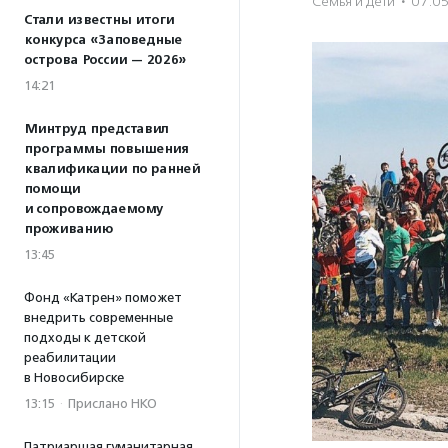
Семья и дети
·
07.0
Стали известны итоги
конкурса «Заповедные
острова России — 2026»
14:21
Минтруд представил
программы повышения
квалификации по ранней
помощи
и сопровождаемому
проживанию
13:45
Фонд «Катрен» поможет
внедрить современные
подходы к детской
реабилитации
в Новосибирске
13:15
·
Прислано НКО
Патриаршая гуманитарная