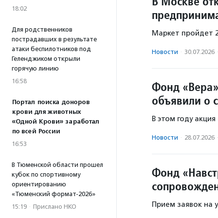
В Москве от
18:02
предприним
Для родственников
Маркет пройдет 2
пострадавших в результате
атаки беспилотников под
Новости
·
30.07.2026
Геленджиком открыли
горячую линию
16:58
Фонд «Вера»
объявили о 
Портал поиска доноров
крови для животных
В этом году акция
«Одной Крови» заработал
по всей России
Новости
·
28.07.2026
16:53
В Тюменской области прошел
Фонд «Навст
кубок по спортивному
сопровожден
ориентированию
«Тюменский формат-2026»
Прием заявок на у
15:19
·
Прислано НКО