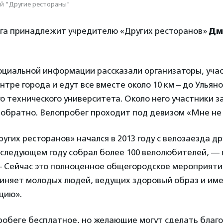
й "Другие рестораны"
га принадлежит учредителю «Других ресторанов»
Дм
оциальной информации рассказали организаторы, уча
нтре города и едут все вместе около 10 км – до Ульяно
о технического университета. Около него участники 
 обратно. Велопробег проходит под девизом «Мне не 
угих ресторанов» начался в 2013 году с велозаезда др
в следующем году собрал более 100 велолюбителей, — 
— Сейчас это полноценное общегородское мероприяти
иняет молодых людей, ведущих здоровый образ и им
цию».
пробеге бесплатное, но желающие могут сделать бла