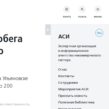
лента
поиск
меню
18+
обега
АСИ
ю
Экспертная организация
и информационное
агентство некоммерческого
сектора
О нас
Контакты
в Ульяновске
Сотрудники
ло 200
Мероприятия АСИ
Прислать новость
Полезная библиотека
я ответственность
,
Наши издания