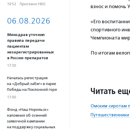
10:52
·
Прислано НКО
взнос и помочь 
06.08.2026
«Его воспитанн
спортивного ин
Минздрав уточнил
Чемпионата мира
правила передачи
пациентам
незарегистрированных
По итогам велоп
в России препаратов
17:30
Началась регистрация
на «Добрый забег» в парке
Читать ещ
Победы на Поклонной горе
17:00
Омским сиротам п
Фонд «Наш Норильск»
Путешественники 
напомнил об осенней
заявочной кампании
на поддержку социальных