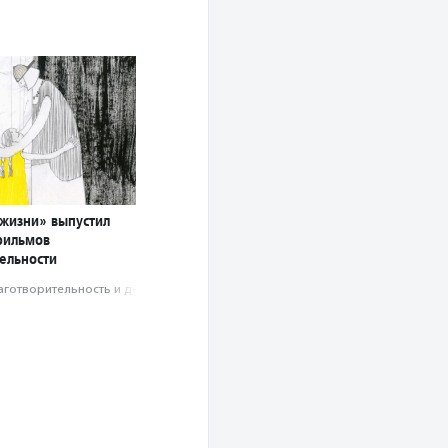
жизни» выпустил
фильмов
тельности
аготвори­тель­ность и доброволь­чест­во