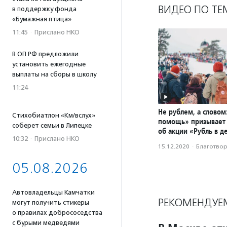
ВИДЕО ПО ТЕ
в поддержку фонда
«Бумажная птица»
11:45
·
Прислано НКО
В ОП РФ предложили
установить ежегодные
выплаты на сборы в школу
11:24
Не рублем, а словом
Стихобиатлон «Км/вслух»
помощь» призывает 
соберет семьи в Липецке
об акции «Рубль в д
10:32
·
Прислано НКО
15.12.2020
·
Благотвори
05.08.2026
Автовладельцы Камчатки
РЕКОМЕНДУЕ
могут получить стикеры
о правилах добрососедства
с бурыми медведями