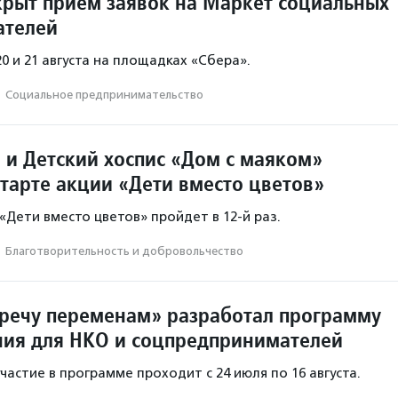
крыт прием заявок на Маркет социальных
ателей
0 и 21 августа на площадках «Сбера».
·
Социальное предпри­нима­тель­ство
 и Детский хоспис «Дом с маяком»
старте акции «Дети вместо цветов»
 «Дети вместо цветов» пройдет в 12-й раз.
·
Благотвори­тель­ность и доброволь­чест­во
речу переменам» разработал программу
ия для НКО и соцпредпринимателей
частие в программе проходит с 24 июля по 16 августа.