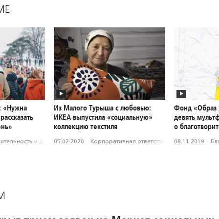
МЕ
: «Нужна
Из Малого Турыша с любовью:
Фонд «Образ 
рассказать
ИКЕА выпустила «социальную»
девять мульт
ень»
коллекцию текстиля
о благотвори
­тель­ность и доброволь­чест­во
05.02.2020
·
Корпоративная ответственность
08.11.2019
·
Бл
М