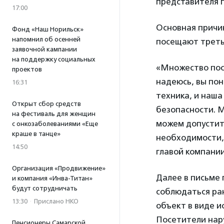
представителя 
17:00
Основная причи
Фонд «Наш Норильск»
напомнил об осенней
посещают треть
заявочной кампании
на поддержку социальных
«Множество пос
проектов
надеюсь, вы пон
16:31
техника, и наша
Открыт сбор средств
безопасности. М
на фестиваль для женщин
можем допустит
с онкозаболеваниями «Еще
краше в танце»
необходимости, 
14:50
главой компани
Организация «Продвижение»
Далее в письме 
и компания «Инва-Титан»
будут сотрудничать
соблюдаться ра
13:30
·
Прислано НКО
объект в виде 
Посетители нар
Пенсионеры Самарской