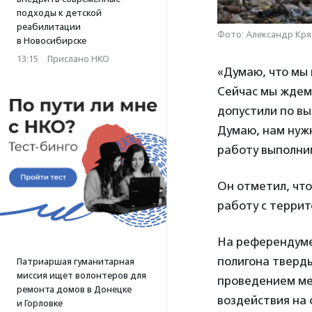
подходы к детской
реабилитации
Фото: Александр Кря
в Новосибирске
13:15
·
Прислано НКО
«Думаю, что мы 
Сейчас мы ждем 
допустили по в
Думаю, нам нужн
работу выполни
Он отметил, чт
работу с терри
На референдуме
полигона тверды
Патриаршая гуманитарная
миссия ищет волонтеров для
проведением ме
ремонта домов в Донецке
воздействия на
и Горловке