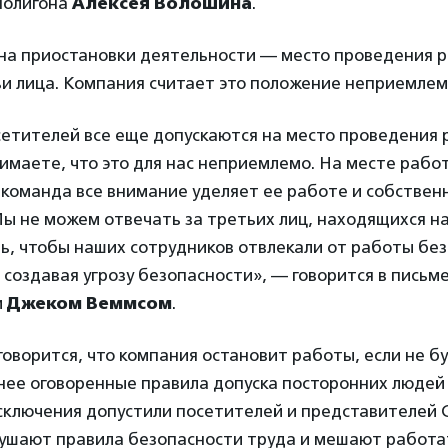
полигона
Алексея Волошина
.
на приостановки деятельности — место проведения 
и лица. Компания считает это положение неприемле
етителей все еще допускаются на место проведения р
имаете, что это для нас неприемлемо. На месте рабо
 команда все внимание уделяет ее работе и собствен
ы не можем отвечать за третьих лиц, находящихся на
ь, чтобы наших сотрудников отвлекали от работы без
создавая угрозу безопасности», — говорится в письм
и
Джеком Веммсом
.
говорится, что компания остановит работы, если не б
нее оговоренные правила допуска посторонних людей 
исключения допустили посетителей и представителей
ушают правила безопасности труда и мешают работа