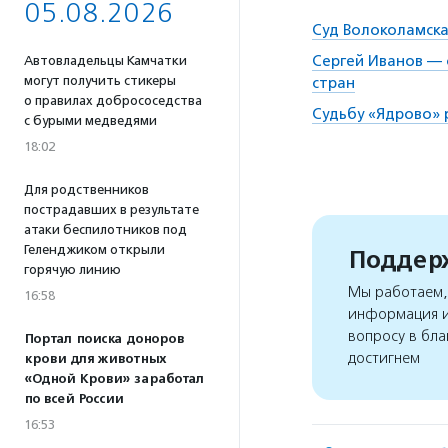
05.08.2026
Суд Волоколамска
Сергей Иванов — 
Автовладельцы Камчатки
могут получить стикеры
стран
о правилах добрососедства
Судьбу «Ядрово»
с бурыми медведями
18:02
Для родственников
пострадавших в результате
атаки беспилотников под
Геленджиком открыли
Поддерж
горячую линию
Мы работаем, 
16:58
информация и
вопросу в бла
Портал поиска доноров
достигнем
крови для животных
«Одной Крови» заработал
по всей России
16:53