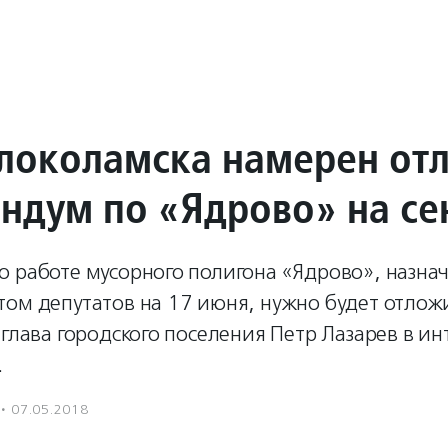
локоламска намерен от
ндум по «Ядрово» на се
о работе мусорного полигона «Ядрово», назна
том депутатов на 17 июня, нужно будет отлож
 глава городского поселения Петр Лазарев в и
.
·
07.05.2018