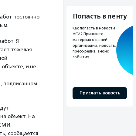
Попасть в ленту
работ постоянно
мым.
Как попасть в новости
АСИ? Пришлите
материал о вашей
абот. Я
организации, новость,
тает тяжелая
пресс-релиз, анонс
события.
ной
 объекте, и не
е, подписанном
Прислать новость
удут
на объект. На
 СМИ.
ть, сообщается