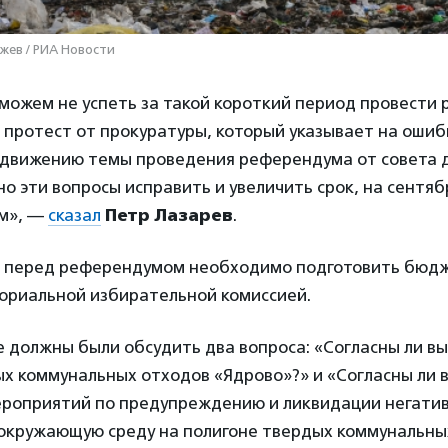
жев / РИА Новости
можем не успеть за такой короткий период провести
протест от прокуратуры, который указывает на ошиб
ыдвижению темы проведения референдума от совета д
о эти вопросы исправить и увеличить срок, на сентяб
м», —
сказал
Петр Лазарев
.
о перед референдумом необходимо подготовить бюдж
ториальной избирательной комиссией.
 должны были обсудить два вопроса: «Согласны ли вы
х коммунальных отходов «Ядрово»?» и «Согласны ли в
роприятий по предупреждению и ликвидации негати
 окружающую среду на полигоне твердых коммунальны