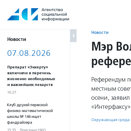
Перейти
к
содержанию
Новости
Новости
Мэр Во
07.08.2026
рефере
Препарат «Энхерту»
включили в перечень
Референдум п
жизненно необходимых
и важнейших лекарств
местным сове
16:27
осени, заявил
Клуб друзей пермской
«Интерфаксу»
физико-математической
школы № 146 ищет
Окружающая среда
фандрайзера
15:35
·
Прислано НКО