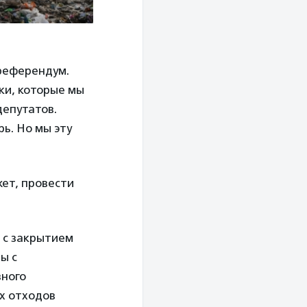
 референдум.
ки, которые мы
епутатов.
рь. Но мы эту
ет, провести
 с закрытием
ы с
вного
х отходов