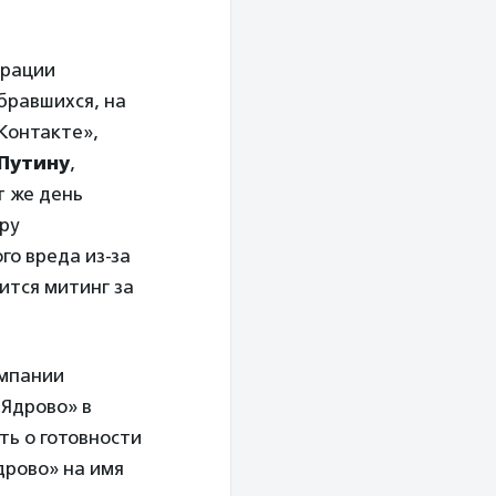
трации
бравшихся, на
Контакте»,
Путину
,
т же день
ру
го вреда из-за
оится митинг за
омпании
«Ядрово» в
ть о готовности
дрово» на имя