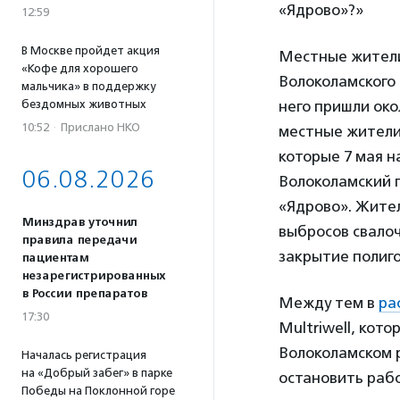
«Ядрово»?»
12:59
В Москве пройдет акция
Местные жители
«Кофе для хорошего
Волоколамского 
мальчика» в поддержку
бездомных животных
него пришли око
10:52
·
Прислано НКО
местные жители
которые 7 мая н
06.08.2026
Волоколамский г
«Ядрово». Жител
Минздрав уточнил
выбросов свалоч
правила передачи
закрытие полиго
пациентам
незарегистрированных
в России препаратов
Между тем в
ра
17:30
Multriwell, кот
Волоколамском р
Началась регистрация
на «Добрый забег» в парке
остановить рабо
Победы на Поклонной горе