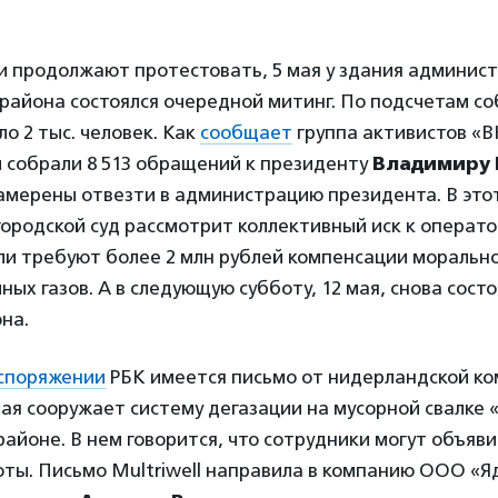
 продолжают протестовать, 5 мая у здания админис
района состоялся очередной митинг. По подсчетам со
ло 2 тыс. человек. Как
сообщает
группа активистов «В
 собрали 8 513 обращений к президенту
Владимиру 
амерены отвезти в администрацию президента. В это
ородской суд рассмотрит коллективный иск к операто
и требуют более 2 млн рублей компенсации морально
ных газов. А в следующую субботу, 12 мая, снова сост
на.
споряжении
РБК имеется письмо от нидерландской к
орая сооружает систему дегазации на мусорной свалке 
айоне. В нем говорится, что сотрудники могут объяви
ты. Письмо Multriwell направила в компанию ООО «Я