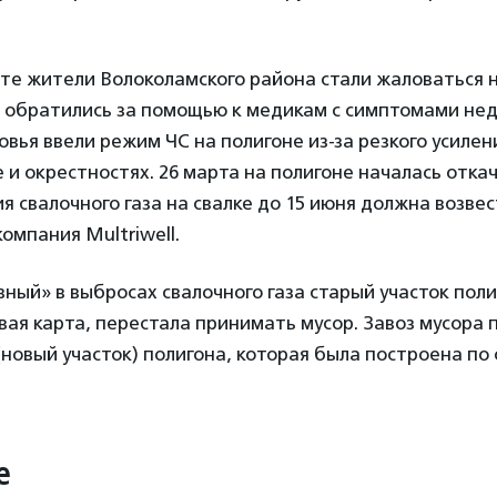
те жители Волоколамского района стали жаловаться н
й обратились за помощью к медикам с симптомами нед
вья ввели режим ЧС на полигоне из-за резкого усиле
е и окрестностях. 26 марта на полигоне началась отка
я свалочного газа на свалке до 15 июня должна возвес
омпания Multriwell.
вный» в выбросах свалочного газа старый участок поли
ая карта, перестала принимать мусор. Завоз мусора 
(новый участок) полигона, которая была построена п
е