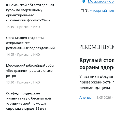
Московская об
В Тюменской области прошел
кубок по спортивному
ТЕГИ:
мусорный пол
ориентированию
«Тюменский формат-2026»
15:19
·
Прислано НКО
Организация «Радость»
открывает сеть
РЕКОМЕНДУЕ
региональных подразделений
14:25
·
Прислано НКО
Круглый сто
охраны здор
Московский юбилейный забег
«Без границ» прошел в стиле
ретро
Участники обсудя
приверженности 
13:30
·
Прислано НКО
рекомендациям.
Совфед поддержал
Анонсы
·
18.05.2026
·
инициативу о бесплатной
юридической помощи
сиротам старше 23 лет