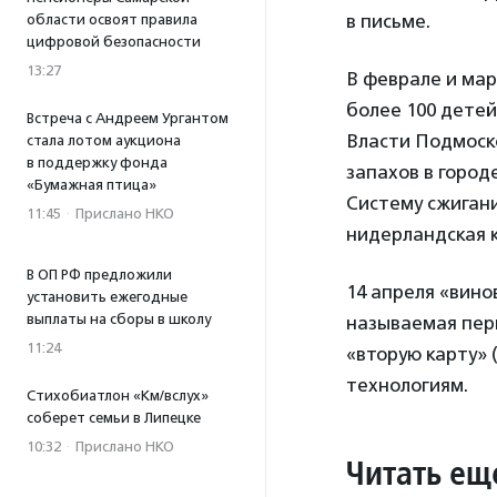
в письме.
области освоят правила
цифровой безопасности
13:27
В феврале и мар
более 100 дете
Встреча с Андреем Ургантом
Власти Подмоско
стала лотом аукциона
в поддержку фонда
запахов в город
«Бумажная птица»
Систему сжигани
11:45
·
Прислано НКО
нидерландская к
В ОП РФ предложили
14 апреля «вино
установить ежегодные
выплаты на сборы в школу
называемая перв
11:24
«вторую карту» 
технологиям.
Стихобиатлон «Км/вслух»
соберет семьи в Липецке
10:32
·
Прислано НКО
Читать ещ