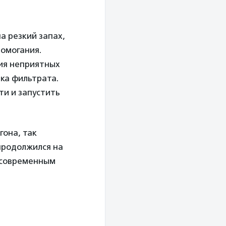
а резкий запах,
омогания.
ния неприятных
чка фильтрата.
ти и запустить
гона, так
продолжился на
о современным