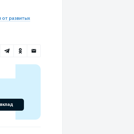
и от развитых
 вклад