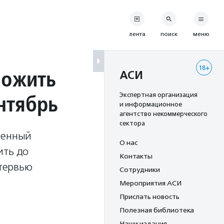
лента
поиск
меню
18+
ложить
АСИ
нтябрь
Экспертная организация
и информационное
агентство некоммерческого
сектора
ченный
О нас
ить до
Контакты
нтервью
Сотрудники
Мероприятия АСИ
Прислать новость
Полезная библиотека
Наши издания