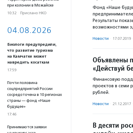
при колонии в Можайске
Фонд «Наше буду
10:32
·
Прислано НКО
предпринимателей
Результаты показ
возможностями з
04.08.2026
Новости
·
17.07.2019
Биологи предупредили,
что развитие туризма
на Камчатке может
Объявлены п
навредить косаткам
«Действуй б
17:59
Финансовую подд
Почти половина
проектов в семи 
соцпредприятий России
рублей.
сосредоточена в 10 регионах
страны — фонд «Наше
Новости
·
21.12.2017
будущее»
17:46
В десяти рос
Принимаются заявки
на конкурс эссе