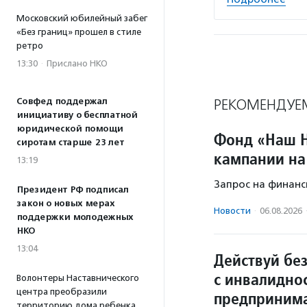
Московский юбилейный забег
«Без границ» прошел в стиле
ретро
13:30
·
Прислано НКО
Совфед поддержал
РЕКОМЕНДУЕ
инициативу о бесплатной
юридической помощи
Фонд «Наш Н
сиротам старше 23 лет
кампании на
13:19
Запрос на финанс
Президент РФ подписал
закон о новых мерах
Новости
·
06.08.2026
поддержки молодежных
НКО
13:04
Действуй без
с инвалидно
Волонтеры Наставнического
центра преобразили
предприним
территорию дома ребенка