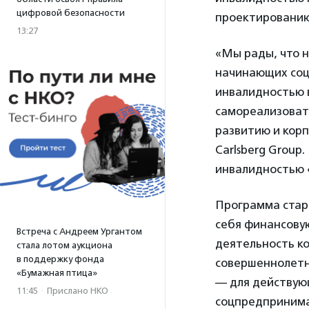
цифровой безопасности
проектированию.
13:27
«Мы рады, что 
начинающих соц
инвалидностью в
самореализоват
развитию и кор
Carlsberg Grou
инвалидностью 
Программа старт
себя финансову
Встреча с Андреем Ургантом
деятельность к
стала лотом аукциона
в поддержку фонда
совершеннолетни
«Бумажная птица»
— для действую
11:45
·
Прислано НКО
соцпредпринима