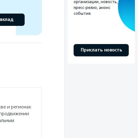
организации, новость,
пресс-релиз, анонс
события.
 вклад
Прислать новость
ве и регионах:
и продвижении
альным