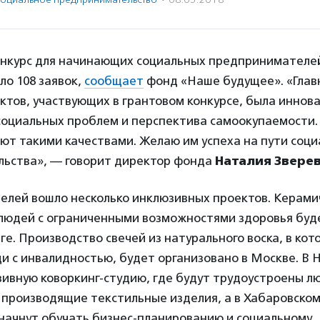
онкурс для начинающих социальных предпринимателе
ло 108 заявок,
сообщает
фонд «Наше будущее». «Гла
ктов, участвующих в грантовом конкурсе, была иннов
социальных проблем и перспектива самоокупаемости.
ют такими качествами. Желаю им успеха на пути соци
ьства», — говорит директор фонда
Наталия Звере
телей вошло несколько инклюзивных проектов. Керами
 людей с ограниченными возможностями здоровья буде
е. Производство свечей из натурального воска, в кот
и с инвалидностью, будет организовано в Москве. В 
ивную коворкинг-студию, где будут трудоустроены л
производящие текстильные изделия, а в Хабаровском
начнут обучать бизнес-планированию и социальному