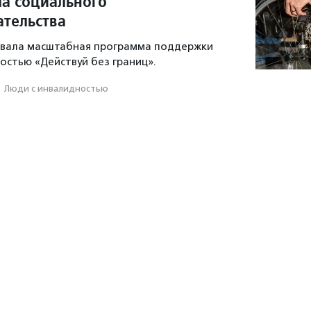
а социального
тельства
товала масштабная программа поддержки
остью «Действуй без границ».
·
Люди с инвалидностью