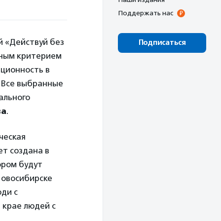
Поддержать нас
й «Действуй без
Подписаться
вным критерием
ационность в
 Все выбранные
ального
ва
.
ческая
т создана в
ором будут
Новосибирске
юди с
 крае людей с