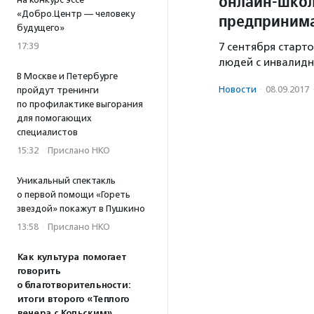
онлайн-школ
«Добро.Центр — человеку
предпринима
будущего»
17:39
7 сентября стар
людей с инвалидн
В Москве и Петербурге
Новости
·
08.09.2017
пройдут тренинги
по профилактике выгорания
для помогающих
специалистов
15:32
·
Прислано НКО
Уникальный спектакль
о первой помощи «Гореть
звездой» покажут в Пушкино
13:58
·
Прислано НКО
Как культура помогает
говорить
о благотворительности:
итоги второго «Теплого
вечера с Кольским»