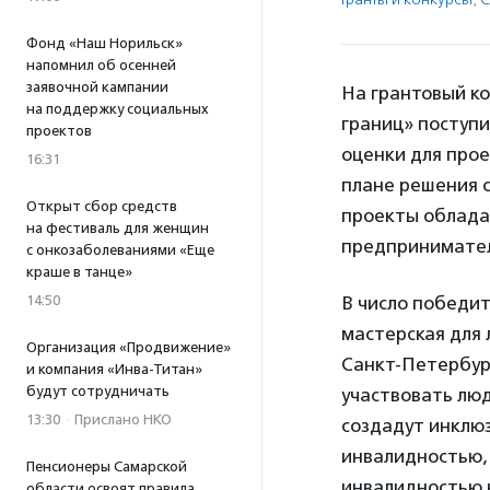
Фонд «Наш Норильск»
напомнил об осенней
заявочной кампании
На грантовый к
на поддержку социальных
границ» поступи
проектов
оценки для прое
16:31
плане решения 
Открыт сбор средств
проекты облада
на фестиваль для женщин
предпринимател
с онкозаболеваниями «Еще
краше в танце»
14:50
В число победи
мастерская для
Организация «Продвижение»
Санкт-Петербург
и компания «Инва-Титан»
будут сотрудничать
участвовать люд
13:30
·
Прислано НКО
создадут инклюз
инвалидностью, 
Пенсионеры Самарской
инвалидностью 
области освоят правила