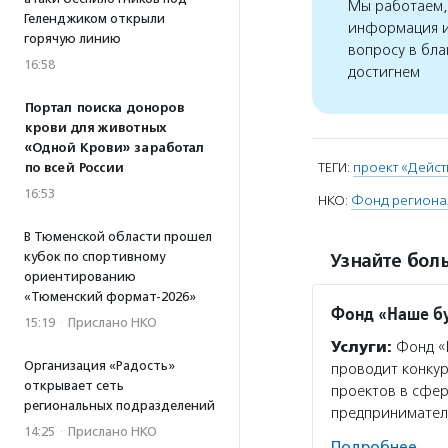
Мы работаем, 
Геленджиком открыли
информация и
горячую линию
вопросу в бла
16:58
достигнем
Портал поиска доноров
крови для животных
«Одной Крови» заработал
ТЕГИ:
проект «Дейст
по всей России
16:53
НКО:
Фонд региона
В Тюменской области прошел
кубок по спортивному
Узнайте боль
ориентированию
«Тюменский формат-2026»
Фонд «Наше б
15:19
·
Прислано НКО
Услуги:
Фонд «Н
Организация «Радость»
проводит конкур
открывает сеть
проектов в сфе
региональных подразделений
предпринимател
14:25
·
Прислано НКО
Подробнее