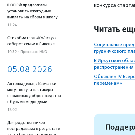
конкурса старта
В ОП РФ предложили
установить ежегодные
выплаты на сборы в школу
11:24
Читать ещ
Стихобиатлон «Км/вслух»
соберет семьи в Липецке
Социальные пред
грудничкового пл
10:32
·
Прислано НКО
В Иркутской обла
05.08.2026
распространения
Объявлен IV Всер
переменам»
Автовладельцы Камчатки
могут получить стикеры
о правилах добрососедства
с бурыми медведями
18:02
Для родственников
Поддерж
пострадавших в результате
атаки беспилотников под