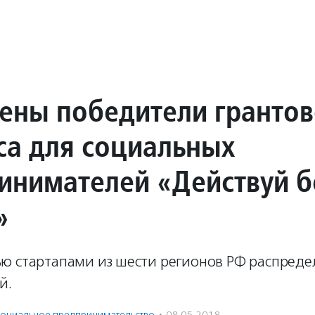
ены победители грантов
са для социальных
инимателей «Действуй б
»
ю стартапами из шести регионов РФ распреде
й.
оциальное предпри­нима­тель­ство
·
08.05.2018