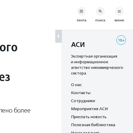
лента
поиск
меню
18+
ого
АСИ
Экспертная организация
и информационное
агентство некоммерческого
ез
сектора
О нас
Контакты
Сотрудники
Мероприятия АСИ
лено более
Прислать новость
Полезная библиотека
Наши издания