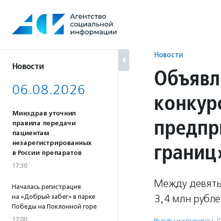
Перейти
к
содержанию
Новости
Новости
Объявл
06.08.2026
конкур
Минздрав уточнил
предпр
правила передачи
пациентам
границ
незарегистрированных
в России препаратов
17:30
Между девять
Началась регистрация
3,4 млн рубле
на «Добрый забег» в парке
Победы на Поклонной горе
17:00
Гранты и конкурсы
,
С