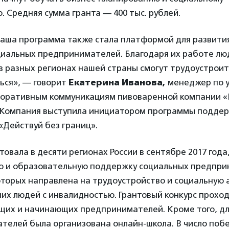
 Средняя сумма гранта — 400 тыс. рублей.
наша программа также стала платформой для развити
иальных предпринимателей. Благодаря их работе лю
 разных регионах нашей страны смогут трудоустроит
ься», — говорит
Екатерина Иванова,
менеджер по 
поративным коммуникациям пивоваренной компании «
p. Компания выступила инициатором программы подде
«Действуй без границ».
овала в десяти регионах России в сентябре 2017 года
ю и образовательную поддержку социальных предпри
оторых направлена на трудоустройство и социальную
х людей с инвалидностью. Грантовый конкурс проход
щих и начинающих предпринимателей. Кроме того, д
телей была организована онлайн-школа. В число поб