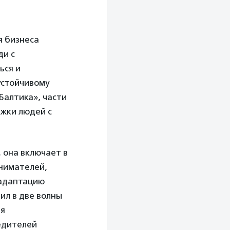
я бизнеса
ди с
ься и
устойчивому
Балтика», части
ржки людей с
, она включает в
нимателей,
 адаптацию
ил в две волны
ля
едителей