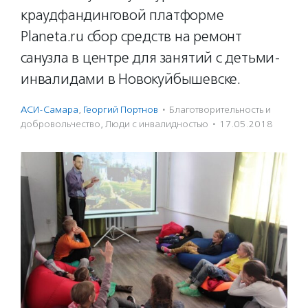
краудфандинговой платформе
Planeta.ru сбор средств на ремонт
санузла в центре для занятий с детьми-
инвалидами в Новокуйбышевске.
АСИ-Самара
,
Георгий Портнов
·
Благотвори­тель­ность и
доброволь­чест­во
,
Люди с инвалидностью
·
17.05.2018