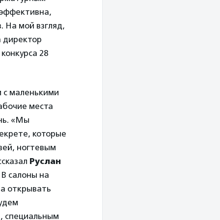
 эффективна,
 На мой взгляд,
а директор
конкурса 28
м с маленькими
рабочие места
нь. «Мы
декрете, которые
вей, ногтевым
ссказал
Руслан
 В салоны на
 а открывать
будем
й, специальным