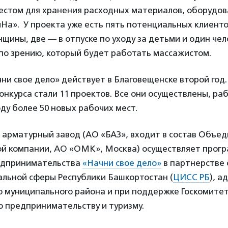
естом для хранения расходных материалов, оборудов
а». У проекта уже есть пять потенциальных клиенто
ины, две — в отпуске по уходу за детьми и один чел
по зрению, который будет работать массажистом.
и свое дело» действует в Благовещенске второй год
нкурса стали 11 проектов. Все они осуществлены, ра
ду более 50 новых рабочих мест.
 арматурный завод (АО «БАЗ», входит в состав Объе
ой компании, АО «ОМК», Москва) осуществляет прогр
едпринимательства
«Начни свое дело»
в партнерстве 
альной сферы Республики Башкортостан (
ЦИСС РБ
), 
о муниципального района и при поддержке Госкомитет
о предпринимательству и туризму.