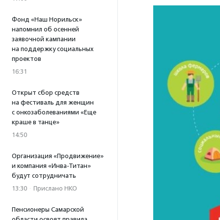
Фонд «Наш Норильск»
напомнил об осенней
заявочной кампании
на поддержку социальных
проектов
16:31
Открыт сбор средств
на фестиваль для женщин
с онкозаболеваниями «Еще
краше в танце»
14:50
Организация «Продвижение»
и компания «Инва-Титан»
будут сотрудничать
13:30
·
Прислано НКО
Пенсионеры Самарской
области освоят правила