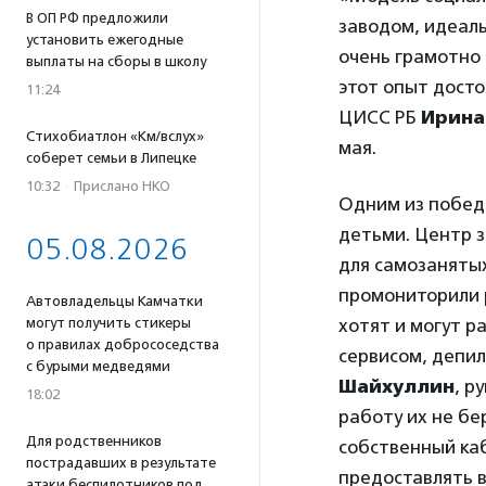
В ОП РФ предложили
заводом, идеаль
установить ежегодные
очень грамотно 
выплаты на сборы в школу
этот опыт досто
11:24
ЦИСС РБ
Ирина
Стихобиатлон «Км/вслух»
мая.
соберет семьи в Липецке
10:32
·
Прислано НКО
Одним из победи
детьми. Центр з
05.08.2026
для самозаняты
промониторили р
Автовладельцы Камчатки
могут получить стикеры
хотят и могут 
о правилах добрососедства
сервисом, депи
с бурыми медведями
Шайхуллин
, р
18:02
работу их не бе
Для родственников
собственный ка
пострадавших в результате
предоставлять 
атаки беспилотников под