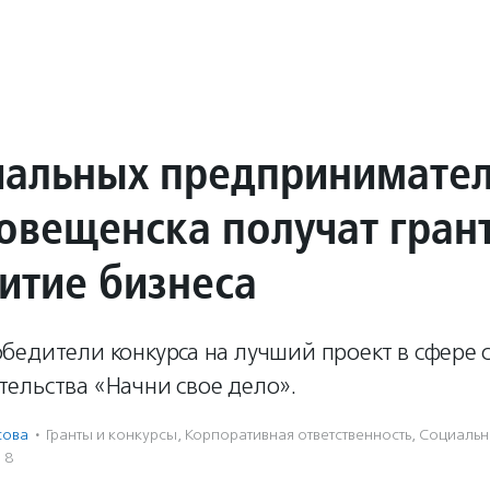
иальных предпринимате
говещенска получат гран
витие бизнеса
бедители конкурса на лучший проект в сфере 
ельства «Начни свое дело».
сова
·
Гранты и конкурсы
,
Корпоративная ответственность
,
Социальн
18