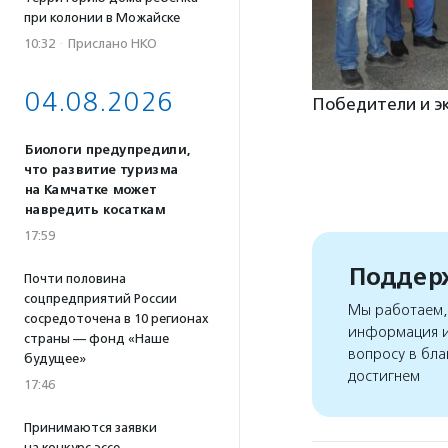
при колонии в Можайске
10:32
·
Прислано НКО
04.08.2026
Победители и эк
Биологи предупредили,
что развитие туризма
на Камчатке может
навредить косаткам
17:59
Поддерж
Почти половина
соцпредприятий России
Мы работаем, 
сосредоточена в 10 регионах
информация и
страны — фонд «Наше
вопросу в бла
будущее»
достигнем
17:46
Принимаются заявки
на конкурс эссе