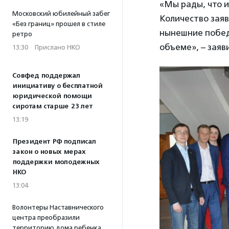
«Мы рады, что 
Московский юбилейный забег
Количество заяв
«Без границ» прошел в стиле
нынешние побед
ретро
объеме», – зая
13:30
·
Прислано НКО
Совфед поддержал
инициативу о бесплатной
юридической помощи
сиротам старше 23 лет
13:19
Президент РФ подписал
закон о новых мерах
поддержки молодежных
НКО
13:04
Волонтеры Наставнического
центра преобразили
территорию дома ребенка