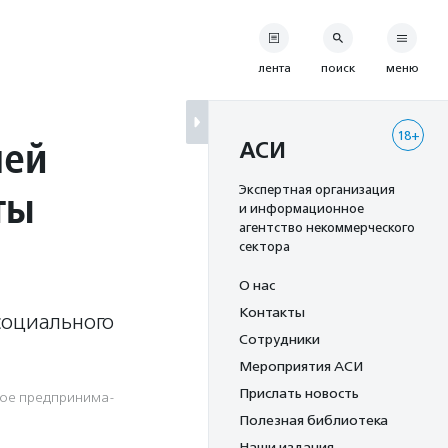
лента
поиск
меню
18+
лей
АСИ
ты
Экспертная организация
и информационное
агентство некоммерческого
сектора
О нас
Контакты
социального
Сотрудники
Мероприятия АСИ
Прислать новость
ое предпри­нима­
Полезная библиотека
Наши издания