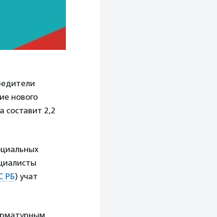
обедители
ие нового
 составит 2,2
оциальных
ециалисты
С РБ
) учат
арматурным