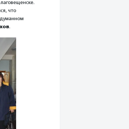
Благовещенске.
ся, что
адуманном
ахов
.