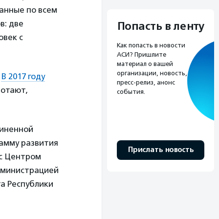
анные по всем
в: две
Попасть в ленту
овек с
Как попасть в новости
АСИ? Пришлите
материал о вашей
организации, новость,
.
В 2017 году
пресс-релиз, анонс
ботают,
события.
диненной
амму развития
Прислать новость
с Центром
администрацией
а Республики