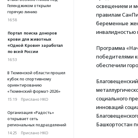
освещением и м
Геленджиком открыли
горячую линию
правилам СанПиН
16:58
беременные женщ
инвалидностью 
Портал поиска доноров
крови для животных
«Одной Крови» заработал
Программа «Начн
по всей России
победителями ко
16:53
обеспечили горо
В Тюменской области прошел
кубок по спортивному
Благовещенский
ориентированию
металлургическ
«Тюменский формат-2026»
социального пр
15:19
·
Прислано НКО
инноваций соци
Организация «Радость»
Благовещенског
открывает сеть
Башкортостан п
региональных подразделений
14:25
·
Прислано НКО