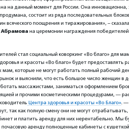
на на данный момент для России. Она инновационна,
продумана, состоит из ряда последовательных блоков.
ин всяческого поощрения и тиражирования», – сказал
 Абрамова
на церемонии награждения победителей 
телей стал социальный коворкинг «Во благо» для ма
доровья и красоты «Во благо» будет предоставлять 
х мам, которые не могут работать полный рабочий де
ынок и выяснили, что есть большое число женщин в 
работать массажистами, заниматься оформлением бро
ляцией и прочими косметическими процедурами, — ра
уководитель
Центра здоровья и красоты «Во Благо»
. —
рут, так как полную смену они не могут отрабатывать,
бинет и платить аренду для них нерентабельно. Мы 
в почасовую аренду полноценные кабинеты с кушетко