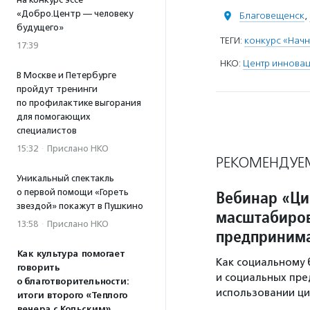
«Добро.Центр — человеку
Благовещенск
,
будущего»
ТЕГИ:
конкурс «Начн
17:39
НКО:
Центр иннова
В Москве и Петербурге
пройдут тренинги
по профилактике выгорания
для помогающих
специалистов
15:32
·
Прислано НКО
РЕКОМЕНДУЕ
Уникальный спектакль
о первой помощи «Гореть
Вебинар «Ци
звездой» покажут в Пушкино
масштабиров
13:58
·
Прислано НКО
предпринима
Как культура помогает
Как социальному 
говорить
и социальных пр
о благотворительности:
использовании ц
итоги второго «Теплого
вечера с Кольским»