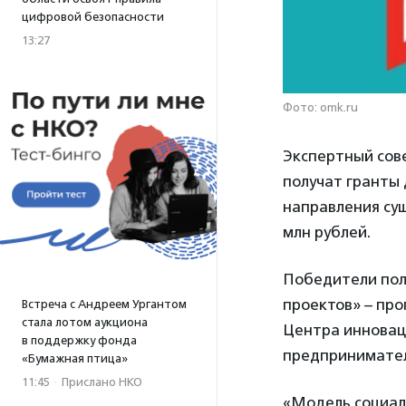
цифровой безопасности
13:27
Фото: omk.ru
Экспертный сове
получат гранты 
направления сущ
млн рублей.
Победители пол
проектов» – про
Встреча с Андреем Ургантом
стала лотом аукциона
Центра инновац
в поддержку фонда
предпринимателе
«Бумажная птица»
11:45
·
Прислано НКО
«Модель социал