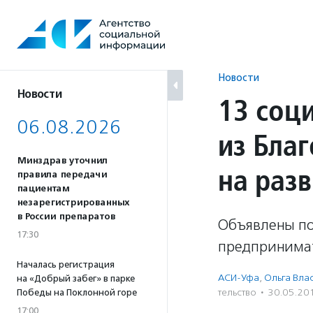
Перейти
к
содержанию
Новости
Новости
13 соц
06.08.2026
из Бла
Минздрав уточнил
на раз
правила передачи
пациентам
незарегистрированных
в России препаратов
Объявлены по
17:30
предпринимат
Началась регистрация
АСИ-Уфа
,
Ольга Вла
на «Добрый забег» в парке
тель­ство
·
30.05.20
Победы на Поклонной горе
17:00