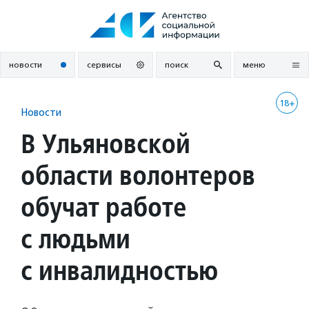
Перейти
к
содержанию
новости
сервисы
поиск
меню
18+
Новости
В Ульяновской
области волонтеров
обучат работе
с людьми
с инвалидностью