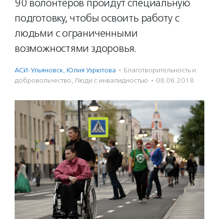
90 волонтеров пройдут специальную
подготовку, чтобы освоить работу с
людьми с ограниченными
возможностями здоровья.
АСИ-Ульяновск
,
Юлия Узрютова
·
Благотвори­тель­ность и
доброволь­чест­во
,
Люди с инвалидностью
·
08.06.2018