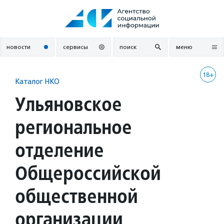
Перейти
к
содержанию
новости
сервисы
поиск
меню
18+
Каталог НКО
Ульяновское
региональное
отделение
Общероссийской
общественной
организации