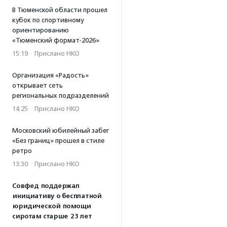
В Тюменской области прошел
кубок по спортивному
ориентированию
«Тюменский формат-2026»
15:19
·
Прислано НКО
Организация «Радость»
открывает сеть
региональных подразделений
14:25
·
Прислано НКО
Московский юбилейный забег
«Без границ» прошел в стиле
ретро
13:30
·
Прислано НКО
Совфед поддержал
инициативу о бесплатной
юридической помощи
сиротам старше 23 лет