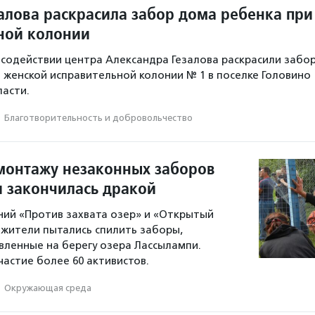
алова раскрасила забор дома ребенка при
ной колонии
и содействии центра Александра Гезалова раскрасили забо
 женской исправительной колонии № 1 в поселке Головино
асти.
·
Благотвори­тель­ность и доброволь­чест­во
монтажу незаконных заборов
и закончилась дракой
ий «Против захвата озер» и «Открытый
 жители пытались спилить заборы,
вленные на берегу озера Лассылампи.
частие более 60 активистов.
·
Окружающая среда