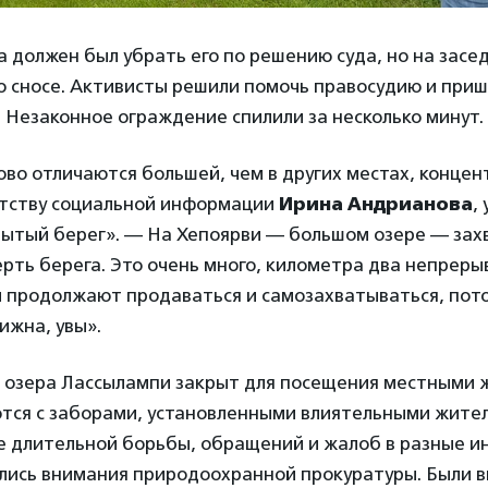
 должен был убрать его по решению суда, но на засе
 сносе. Активисты решили помочь правосудию и пришл
 Незаконное ограждение спилили за несколько минут.
ово отличаются большей, чем в других местах, конце
нтству социальной информации
Ирина Андрианова
,
ытый берег». — На Хепоярви — большом озере — зах
рть берега. Это очень много, километра два непрерыв
и продолжают продаваться и самозахватываться, пото
ижна, увы».
 озера Лассылампи закрыт для посещения местными 
тся с заборами, установленными влиятельными жител
те длительной борьбы, обращений и жалоб в разные и
лись внимания природоохранной прокуратуры. Были 