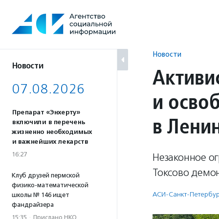
Перейти
к
содержанию
Новости
Новости
Активи
07.08.2026
и осво
Препарат «Энхерту»
в Лени
включили в перечень
жизненно необходимых
и важнейших лекарств
16:27
Незаконное ог
Токсово демо
Клуб друзей пермской
физико-математической
АСИ-Санкт-Петербу
школы № 146 ищет
фандрайзера
15:35
·
Прислано НКО