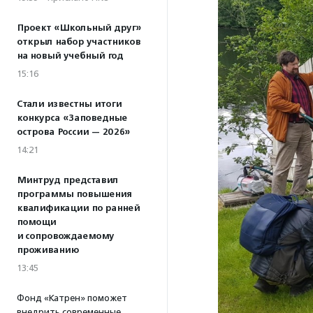
Проект «Школьный друг»
открыл набор участников
на новый учебный год
15:16
Стали известны итоги
конкурса «Заповедные
острова России — 2026»
14:21
Минтруд представил
программы повышения
квалификации по ранней
помощи
и сопровождаемому
проживанию
13:45
Фонд «Катрен» поможет
внедрить современные