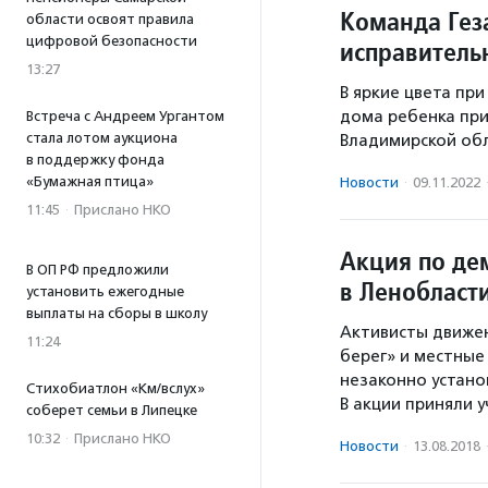
Команда Гез
области освоят правила
цифровой безопасности
исправитель
13:27
В яркие цвета пр
дома ребенка при
Встреча с Андреем Ургантом
стала лотом аукциона
Владимирской обл
в поддержку фонда
«Бумажная птица»
Новости
·
09.11.2022
11:45
·
Прислано НКО
Акция по де
В ОП РФ предложили
в Ленобласт
установить ежегодные
выплаты на сборы в школу
Активисты движен
11:24
берег» и местные
незаконно устано
Стихобиатлон «Км/вслух»
В акции приняли у
соберет семьи в Липецке
10:32
·
Прислано НКО
Новости
·
13.08.2018