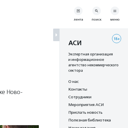
лента
поиск
меню
18+
АСИ
Экспертная организация
и информационное
агентство некоммерческого
сектора
О нас
Контакты
ке Ново-
Сотрудники
Мероприятия АСИ
Прислать новость
Полезная библиотека
Наши издания