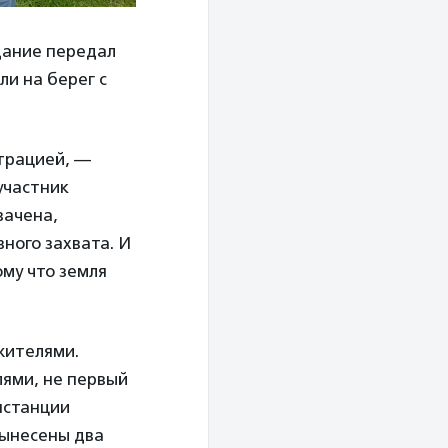
дание передал
и на берег с
нтрацией, —
 участник
вачена,
ного захвата. И
му что земля
жителями.
ями, не первый
нстанции
вынесены два