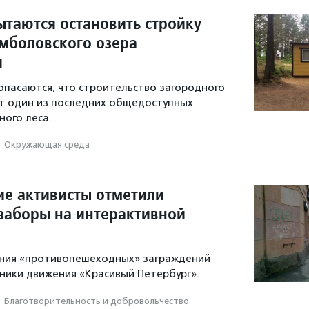
ытаются остановить стройку
емболовского озера
и
пасаются, что строительство загородного
т один из последних общедоступных
ного леса.
·
Окружающая среда
ие активисты отметили
заборы на интерактивной
ния «противопешеходных» заграждений
ники движения «Красивый Петербург».
·
Благотвори­тель­ность и доброволь­чест­во