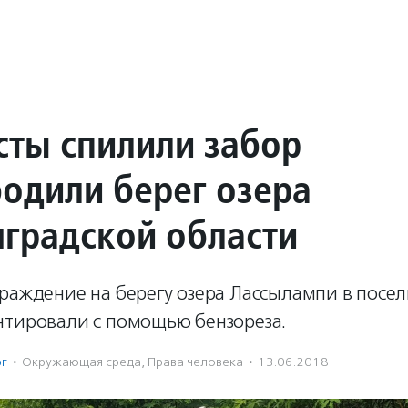
сты спилили забор
бодили берег озера
нградской области
раждение на берегу озера Лассылампи в посел
нтировали с помощью бензореза.
рг
·
Окружающая среда
,
Права человека
·
13.06.2018