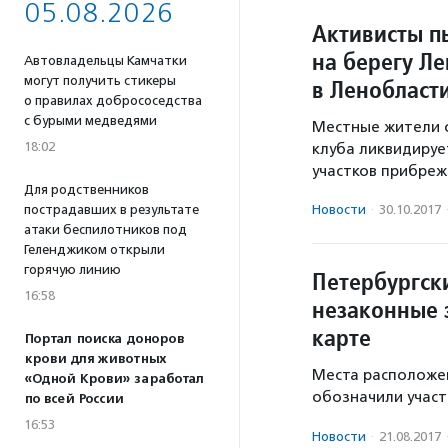
05.08.2026
Активисты п
на берегу Л
Автовладельцы Камчатки
могут получить стикеры
в Ленобласт
о правилах добрососедства
с бурыми медведями
Местные жители о
18:02
клуба ликвидируе
участков прибреж
Для родственников
пострадавших в результате
Новости
·
30.10.2017
атаки беспилотников под
Геленджиком открыли
горячую линию
Петербургск
16:58
незаконные 
карте
Портал поиска доноров
крови для животных
Места расположе
«Одной Крови» заработал
обозначили участ
по всей России
16:53
Новости
·
21.08.2017