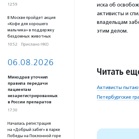
иска об освобож
12:59
активисты и спи
В Москве пройдет акция
владельцам заб
«Кофе для хорошего
мальчика» в поддержку
этим делом.
бездомных животных
10:52
·
Прислано НКО
06.08.2026
Читать ещ
Минздрав уточнил
правила передачи
Активисты пытают
пациентам
незарегистрированных
Петербургские гр
в России препаратов
17:30
Началась регистрация
на «Добрый забег» в парке
Победы на Поклонной горе