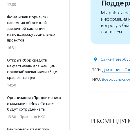
Поддерж
17:00
Мы работаем, 
Фонд «Наш Норильск»
информация и
напомнил об осенней
вопросу в бла
заявочной кампании
достигнем
на поддержку социальных
проектов
16:31
Санкт-Петербу
Открыт сбор средств
на фестиваль для женщин
ТЕГИ:
движение «От
с онкозаболеваниями «Еще
краше в танце»
НКО:
Всероссийско
14:50
Организация «Продвижение»
и компания «Инва-Титан»
будут сотрудничать
13:30
·
Прислано НКО
РЕКОМЕНДУЕ
Пенсионеры Самарской