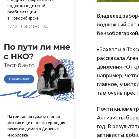
подходы к детской
реабилитации
Владелец забора
в Новосибирске
подложный акт о
13:15
·
Прислано НКО
бензоболгаркой.
«Захваты в Токс
рассказала Аге
движения «Откр
например, четве
главное, участк
там очень прест
Почти километр
Патриаршая гуманитарная
Активисты борю
миссия ищет волонтеров для
год. В результа
ремонта домов в Донецке
активисты доби
и Горловке