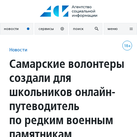
Перейти
к
содержанию
новости
сервисы
поиск
меню
18+
Новости
Самарские волонтеры
создали для
школьников онлайн-
путеводитель
по редким военным
памятникам