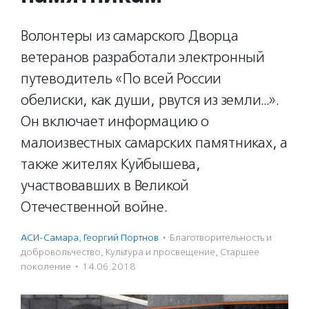
Волонтеры из самарского Дворца
ветеранов разработали электронный
путеводитель «По всей России
обелиски, как души, рвутся из земли…».
Он включает информацию о
малоизвестных самарских памятниках, а
также жителях Куйбышева,
участвовавших в Великой
Отечественной войне.
АСИ-Самара
,
Георгий Портнов
·
Благотвори­тель­ность и
доброволь­чест­во
,
Культура и просвещение
,
Старшее
поколение
·
14.06.2018