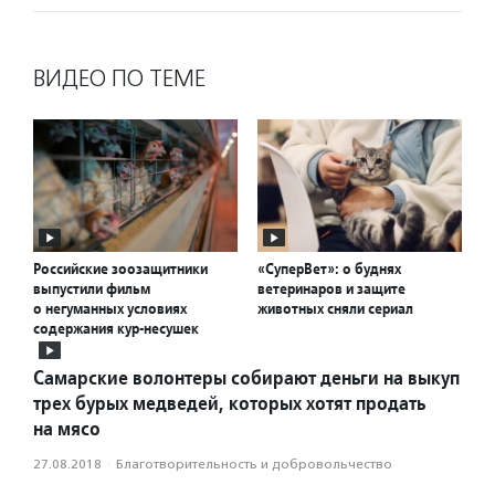
ВИДЕО ПО ТЕМЕ
Российские зоозащитники
«СуперВет»: о буднях
выпустили фильм
ветеринаров и защите
о негуманных условиях
животных сняли сериал
содержания кур-несушек
Самарские волонтеры собирают деньги на выкуп
трех бурых медведей, которых хотят продать
на мясо
27.08.2018
·
Благотвори­тель­ность и доброволь­чест­во