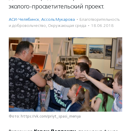
эколого-просветительский проект.
АСИ-Челябинск
,
Ассоль Мукарова
·
Благотвори­тель­ность
и доброволь­чест­во
,
Окружающая среда
·
18.06.2018
Фото: https://vk.com/priyt_spasi_menya