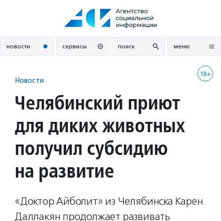
Перейти
к
содержанию
новости
сервисы
поиск
меню
18+
Новости
Челябинский приют
для диких животных
получил субсидию
на развитие
«Доктор Айболит» из Челябинска Карен
Даллакян продолжает развивать