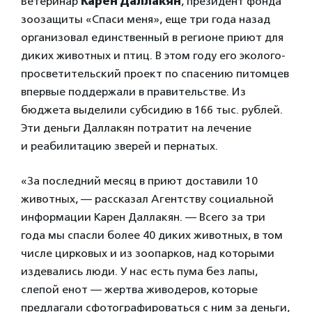
Ветеринар
Карен Даллакян
, президент фонда
зоозащиты «Спаси меня», еще три года назад
организовал единственный в регионе приют для
диких животных и птиц. В этом году его эколого-
просветительский проект по спасению питомцев
впервые поддержали в правительстве. Из
бюджета выделили субсидию в 166 тыс. рублей.
Эти деньги Даллакян потратит на
лечение
и
реабилитацию зверей и пернатых
.
«За последний месяц в приют доставили 10
животных, — рассказал Агентству социальной
информации
Карен Даллакян
. — Всего за три
года мы спасли более 40 диких животных, в том
числе цирковых и из зоопарков, над которыми
издевались люди. У нас есть пума без лапы,
слепой енот — жертва живодеров, которые
предлагали сфотографироваться с ним за деньги,