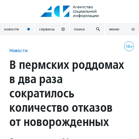
Перейти
к
содержанию
новости
сервисы
поиск
меню
18+
Новости
В пермских роддомах
в два раза
сократилось
количество отказов
от новорожденных