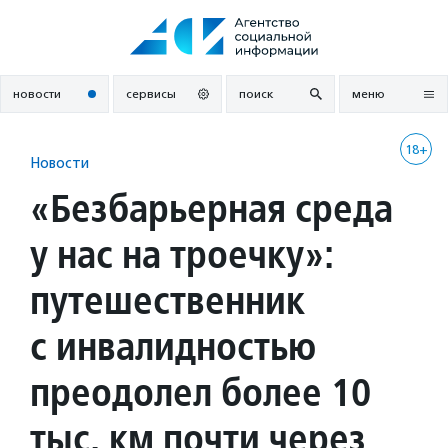
Перейти
к
содержанию
новости
сервисы
поиск
меню
18+
Новости
«Безбарьерная среда
у нас на троечку»:
путешественник
с инвалидностью
преодолел более 10
тыс. км почти через