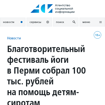
Перейти
к
содержанию
новости
сервисы
поиск
меню
18+
Новости
Благотворительный
фестиваль йоги
в Перми собрал 100
тыс. рублей
на помощь детям-
сиротам