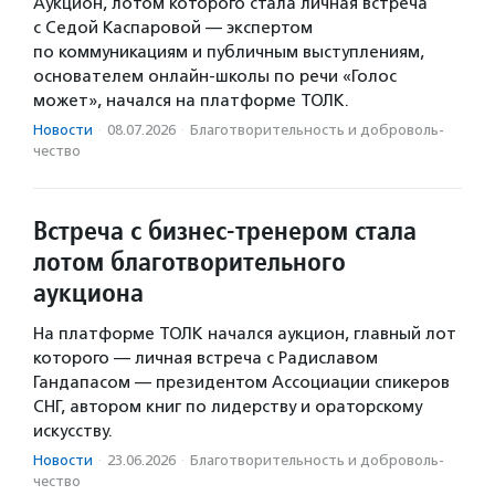
Аукцион, лотом которого стала личная встреча
с Седой Каспаровой — экспертом
по коммуникациям и публичным выступлениям,
основателем онлайн-школы по речи «Голос
может», начался на платформе ТОЛК.
Новости
·
08.07.2026
·
Благотвори­тель­ность и доброволь­
чест­во
Встреча с бизнес-тренером стала
лотом благотворительного
аукциона
На платформе ТОЛК начался аукцион, главный лот
которого — личная встреча с Радиславом
Гандапасом — президентом Ассоциации спикеров
СНГ, автором книг по лидерству и ораторскому
искусству.
Новости
·
23.06.2026
·
Благотвори­тель­ность и доброволь­
чест­во