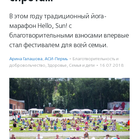
В этом году традиционный йога-
марафон Hello, Sun! с
благотворительными взносами впервые
стал фестивалем для всей семьи.
Арина Галашова
,
АСИ-Пермь
·
Благотвори­тель­ность и
доброволь­чест­во
,
Здоровье
,
Семья и дети
·
16.07.2018