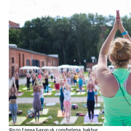
Фото Елена Бахур vk.com/helena_bakhur