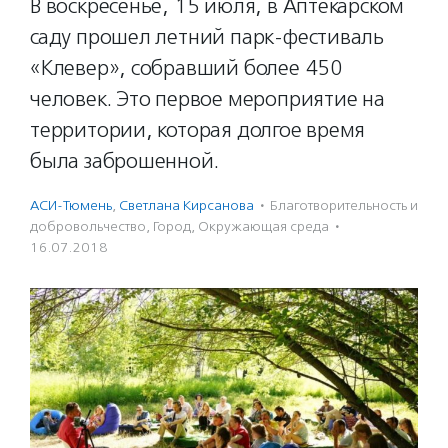
В воскресенье, 15 июля, в Аптекарском
саду прошел летний парк-фестиваль
«Клевер», собравший более 450
человек. Это первое мероприятие на
территории, которая долгое время
была заброшенной.
АСИ-Тюмень
,
Светлана Кирсанова
·
Благотвори­тель­ность и
доброволь­чест­во
,
Город
,
Окружающая среда
·
16.07.2018