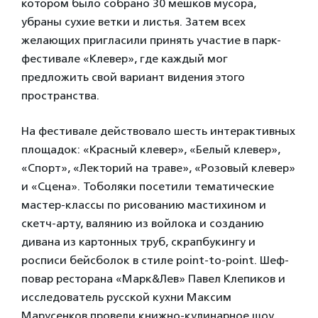
котором было собрано 30 мешков мусора,
убраны сухие ветки и листья. Затем всех
желающих пригласили принять участие в парк-
фестивале «Клевер», где каждый мог
предложить свой вариант видения этого
пространства.
На фестивале действовало шесть интерактивных
площадок: «Красный клевер», «Белый клевер»,
«Спорт», «Лекторий на траве», «Розовый клевер»
и «Сцена». Тоболяки посетили тематические
мастер-классы по рисованию мастихином и
скетч-арту, валянию из войлока и созданию
дивана из картонных труб, скрапбукингу и
росписи бейсболок в стиле point-to-point. Шеф-
повар ресторана «Марк&Лев» Павел Клепиков и
исследователь русской кухни Максим
Марусенков провели книжно-кулинарное шоу,