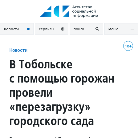
Перейти
к
содержанию
новости
сервисы
поиск
меню
18+
Новости
В Тобольске
с помощью горожан
провели
«перезагрузку»
городского сада