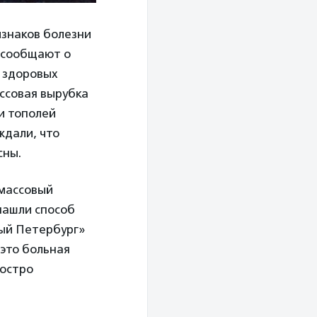
изнаков болезни
ы сообщают о
0 здоровых
ссовая вырубка
и тополей
ждали, что
сны.
 массовый
нашли способ
ый Петербург»
это больная
 остро