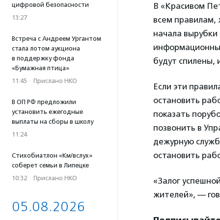
цифровой безопасности
В «Красивом Пет
13:27
всем правилам,
начала вырубки
Встреча с Андреем Ургантом
информационный
стала лотом аукциона
в поддержку фонда
будут спилены,
«Бумажная птица»
11:45
·
Прислано НКО
Если эти прави
остановить раб
В ОП РФ предложили
установить ежегодные
показать порубо
выплаты на сборы в школу
позвонить в Упр
11:24
дежурную службу
остановить рабо
Стихобиатлон «Км/вслух»
соберет семьи в Липецке
10:32
·
Прислано НКО
«Залог успешно
жителей», — гов
05.08.2026