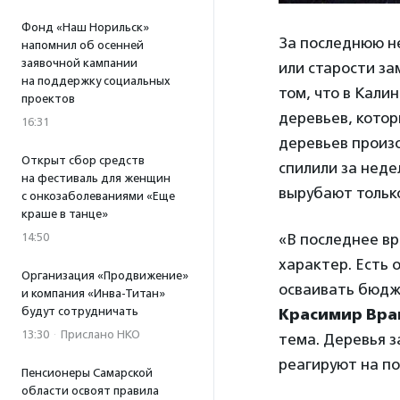
Фонд «Наш Норильск»
За последнюю не
напомнил об осенней
заявочной кампании
или старости за
на поддержку социальных
том, что в Кали
проектов
деревьев, котор
16:31
деревьев произо
Открыт сбор средств
спилили за неде
на фестиваль для женщин
вырубают только
с онкозаболеваниями «Еще
краше в танце»
14:50
«В последнее вр
характер. Есть
Организация «Продвижение»
осваивать бюдж
и компания «Инва-Титан»
будут сотрудничать
Красимир Вра
13:30
·
Прислано НКО
тема. Деревья з
реагируют на по
Пенсионеры Самарской
области освоят правила