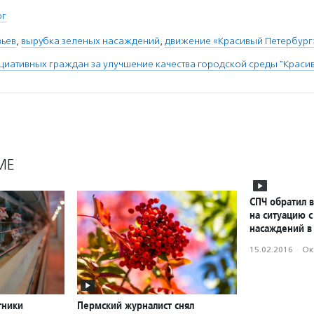
рг
вьев
,
вырубка зеленых насаждений
,
движение «Красивый Петербург
иативных граждан за улучшение качества городской среды "Краси
МЕ
СПЧ обратил 
на ситуацию 
насаждений в
15.02.2016
·
Ок
тники
Пермский журналист снял