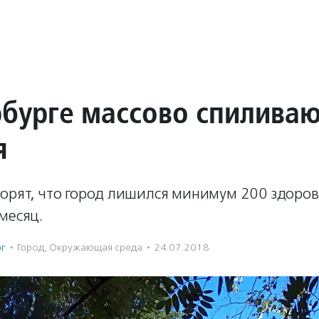
рбурге массово спилива
я
ворят, что город лишился минимум 200 здоро
месяц.
рг
·
Город
,
Окружающая среда
·
24.07.2018