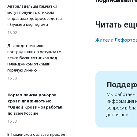
Подписывайтес
Автовладельцы Камчатки
могут получить стикеры
о правилах добрососедства
Читать ещ
с бурыми медведями
18:02
Жители Лефортово
Для родственников
пострадавших в результате
атаки беспилотников под
Геленджиком открыли
горячую линию
16:58
Поддерж
Мы работаем, 
Портал поиска доноров
информация и
крови для животных
«Одной Крови» заработал
вопросу в бла
по всей России
достигнем
16:53
В Тюменской области прошел