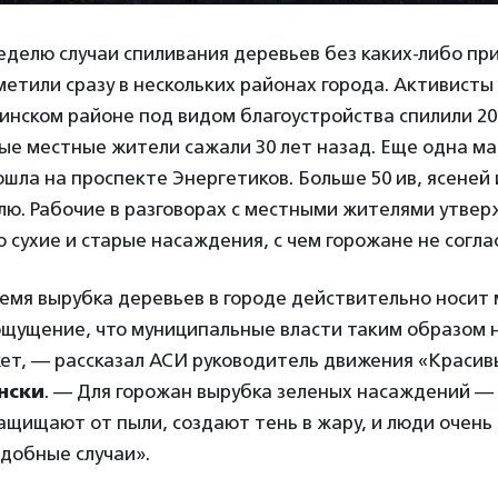
делю случаи спиливания деревьев без каких-либо пр
метили сразу в нескольких районах города. Активист
нинском районе под видом благоустройства спилили 2
ые местные жители сажали 30 лет назад. Еще одна ма
шла на проспекте Энергетиков. Больше 50 ив, ясеней 
лю. Рабочие в разговорах с местными жителями утвер
 сухие и старые насаждения, с чем горожане не согла
емя вырубка деревьев в городе действительно носит
 ощущение, что муниципальные власти таким образом 
ет, — рассказал АСИ руководитель движения «Красив
нски
. — Для горожан вырубка зеленых насаждений — 
ащищают от пыли, создают тень в жару, и люди очень
добные случаи».