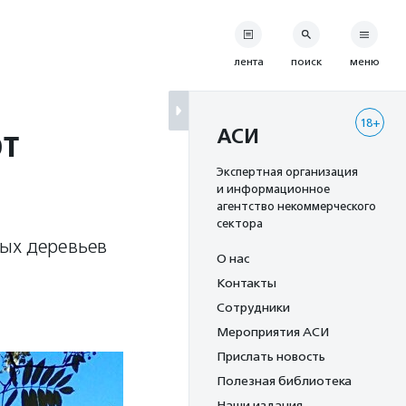
лента
поиск
меню
18+
ют
АСИ
Экспертная организация
и информационное
агентство некоммерческого
сектора
вых деревьев
О нас
Контакты
Сотрудники
Мероприятия АСИ
Прислать новость
Полезная библиотека
Наши издания