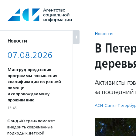
Перейти
к
содержанию
Новости
Новости
В Пете
07.08.2026
деревь
Минтруд представил
программы повышения
Активисты го
квалификации по ранней
помощи
за последний 
и сопровождаемому
проживанию
АСИ-Санкт-Петербу
13:45
Фонд «Катрен» поможет
внедрить современные
подходы к детской