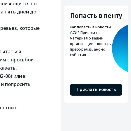
производится по
а пять дней до
Попасть в ленту
Как попасть в новости
ревьев, которые
АСИ? Пришлите
материал о вашей
организации, новость,
пресс-релиз, анонс
пытаться
события.
им с просьбой
казать,
2-08) или в
 и попросить
Прислать новость
местных