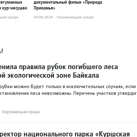
негуманных
документальный фильм «Природа
я кур-несушек
Прикамья»
ая среда
09.08.2024
·
Окружающая среда
М
енила правила рубок погибшего леса
ой экологической зоне Байкала
рубки можно будет только в исключительных случаях, если
становления леса невозможны. Перечень участков утверди
·
Окружающая среда
ректор национального парка «Куршская