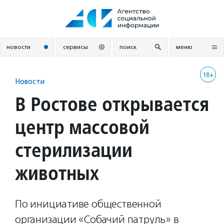
Перейти
к
содержанию
новости
сервисы
поиск
меню
18+
Новости
В Ростове открывается
центр массовой
стерилизации
животных
По инициативе общественной
организации «Собачий патруль» в