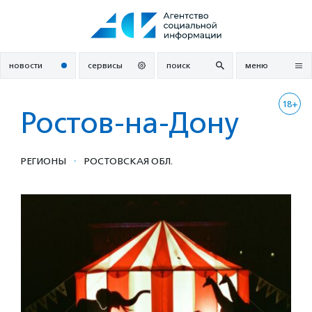
Перейти
к
содержанию
новости
сервисы
поиск
меню
18+
Ростов-на-Дону
·
РЕГИОНЫ
РОСТОВСКАЯ ОБЛ.