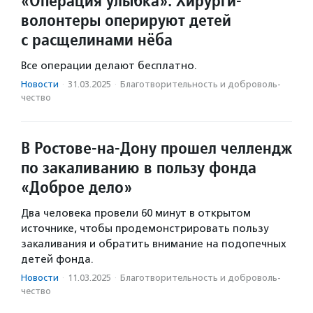
«Операция улыбка». Хирурги-
волонтеры оперируют детей
с расщелинами нёба
Все операции делают бесплатно.
Новости
·
31.03.2025
·
Благотвори­тель­ность и доброволь­
чест­во
В Ростове-на-Дону прошел челлендж
по закаливанию в пользу фонда
«Доброе дело»
Два человека провели 60 минут в открытом
источнике, чтобы продемонстрировать пользу
закаливания и обратить внимание на подопечных
детей фонда.
Новости
·
11.03.2025
·
Благотвори­тель­ность и доброволь­
чест­во