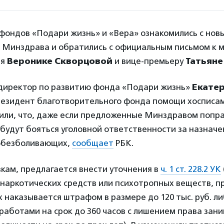
фондов «Подари жизнь» и «Вера» ознакомились с нов
 Минздрава и обратились с официальным письмом к 
ия
Веронике Скворцовой
и вице-премьеру
Татьяне
 директор по развитию фонда «Подари жизнь»
Екате
резидент благотворительного фонда помощи хосписа
или, что, даже если предложенные Минздравом попра
 будут бояться уголовной ответственности за назнач
обезболивающих,
сообщает
РБК.
кам, предлагается внести уточнения в
ч. 1 ст. 228.2 УК
 наркотических средств или психотропных веществ, п
 наказывается штрафом в размере до 120 тыс. руб. л
аботами на срок до 360 часов с лишением права зан