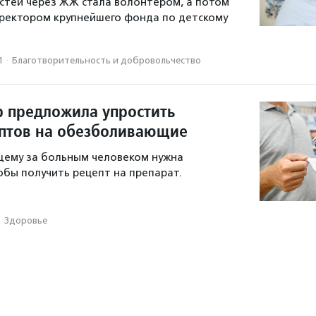
стей через ЖЖ стала волонтером, а потом
ректором крупнейшего фонда по детскому
1
·
Благотвори­тель­ность и доброволь­чест­во
 предложила упростить
птов на обезболивающие
щему за больным человеком нужна
обы получить рецепт на препарат.
·
Здоровье