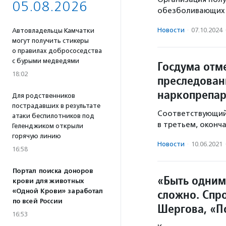
05.08.2026
обезболивающих 
Новости
·
07.10.2024
Автовладельцы Камчатки
могут получить стикеры
о правилах добрососедства
с бурыми медведями
Госдума отм
18:02
преследован
наркопрепар
Для родственников
пострадавших в результате
Соответствующий
атаки беспилотников под
в третьем, оконч
Геленджиком открыли
горячую линию
Новости
·
10.06.2021
16:58
Портал поиска доноров
«Быть одним
крови для животных
сложно. Спро
«Одной Крови» заработал
по всей России
Шергова, «П
16:53