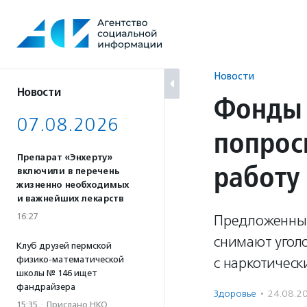
Перейти
к
содержанию
Новости
Новости
Фонды 
07.08.2026
попрос
Препарат «Энхерту»
работу
включили в перечень
жизненно необходимых
и важнейших лекарств
16:27
Предложенные
снимают уголо
Клуб друзей пермской
физико-математической
с наркотичес
школы № 146 ищет
фандрайзера
Здоровье
·
24.08.2
15:35
·
Прислано НКО