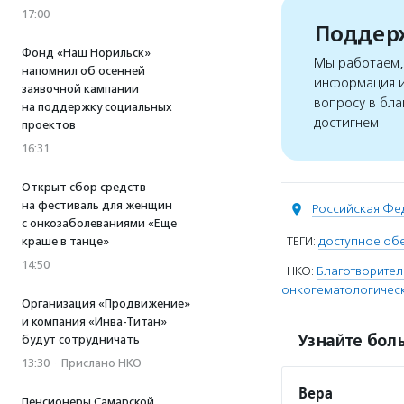
17:00
Поддерж
Фонд «Наш Норильск»
Мы работаем, 
напомнил об осенней
информация и
заявочной кампании
вопросу в бла
на поддержку социальных
достигнем
проектов
16:31
Открыт сбор средств
на фестиваль для женщин
Российская Фе
с онкозаболеваниями «Еще
ТЕГИ:
доступное об
краше в танце»
14:50
НКО:
Благотворите
онкогематологичес
Организация «Продвижение»
и компания «Инва-Титан»
Узнайте боль
будут сотрудничать
13:30
·
Прислано НКО
Вера
Пенсионеры Самарской