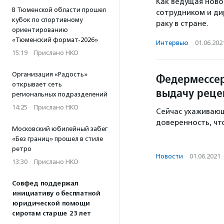
Как ведущая ново
В Тюменской области прошел
сотрудником и ди
кубок по спортивному
раку в стране.
ориентированию
«Тюменский формат-2026»
Интервью
·
01.06.202
15:19
·
Прислано НКО
Организация «Радость»
Федермессер
открывает сеть
выдачу реце
региональных подразделений
14:25
·
Прислано НКО
Сейчас ухаживаю
доверенность, чт
Московский юбилейный забег
«Без границ» прошел в стиле
ретро
Новости
·
01.06.2021
13:30
·
Прислано НКО
Совфед поддержал
инициативу о бесплатной
юридической помощи
сиротам старше 23 лет