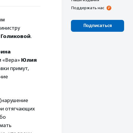
Поддержать нас
ым
Подписаться
министру
 Голиковой
.
рина
м «Вера»
Юлия
вки примут,
ение
(нарушение
ри отягчающих
ибо
имать