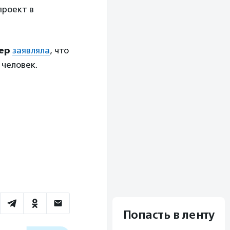
проект в
ер
заявляла
, что
 человек.
Попасть в ленту