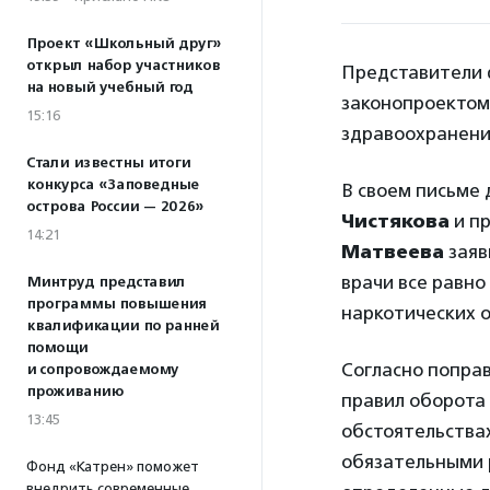
Проект «Школьный друг»
открыл набор участников
Представители 
на новый учебный год
законопроектом
15:16
здравоохранен
Стали известны итоги
конкурса «Заповедные
В своем письме
острова России — 2026»
Чистякова
и п
14:21
Матвеева
заяв
врачи все равно
Минтруд представил
программы повышения
наркотических 
квалификации по ранней
помощи
Согласно поправ
и сопровождаемому
проживанию
правил оборота
13:45
обстоятельствах
обязательными р
Фонд «Катрен» поможет
внедрить современные