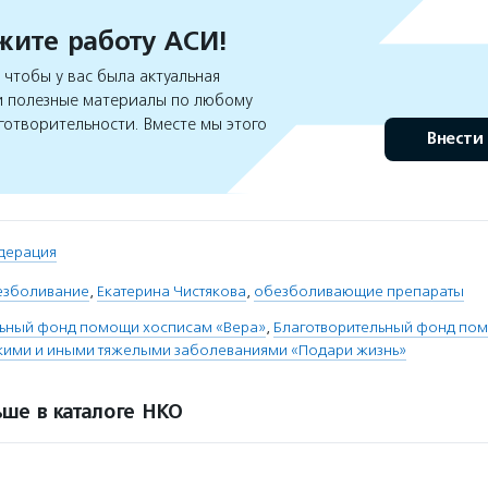
ите работу АСИ!
чтобы у вас была актуальная
 полезные материалы по любому
готворительности. Вместе мы этого
Внести
дерация
езболивание
,
Екатерина Чистякова
,
обезболивающие препараты
льный фонд помощи хосписам «Вера»
,
Благотворительный фонд пом
кими и иными тяжелыми заболеваниями «Подари жизнь»
ше в каталоге НКО