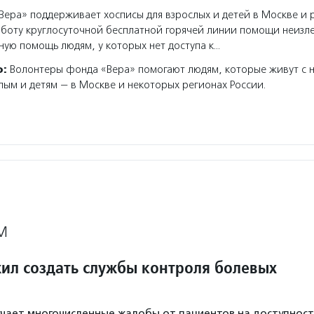
ера» поддерживает хосписы для взрослых и детей в Москве и 
аботу круглосуточной бесплатной горячей линии помощи неизл
ную помощь людям, у которых нет доступа к…
о:
Волонтеры фонда «Вера» помогают людям, которые живут с 
лым и детям — в Москве и некоторых регионах России.
М
ил создать службы контроля болевых
чает многочисленные жалобы от пациентов на доступност