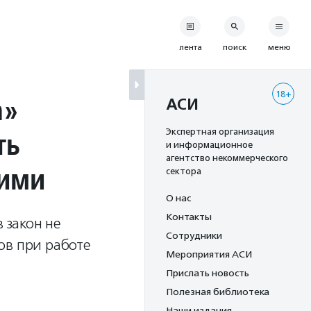
лента
поиск
меню
18+
а»
АСИ
ть
Экспертная организация
и информационное
агентство некоммерческого
щими
сектора
О нас
Контакты
 закон не
Сотрудники
в при работе ​
Мероприятия АСИ
Прислать новость
Полезная библиотека
Наши издания