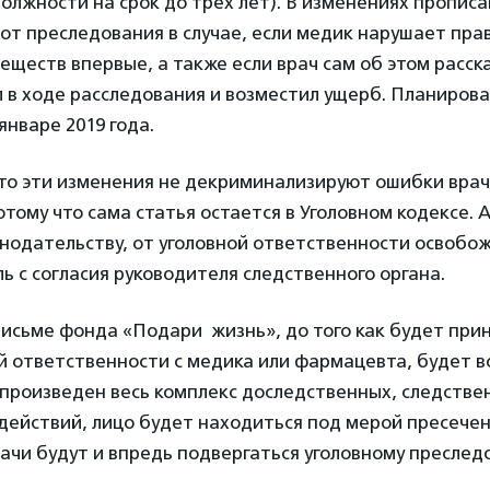
лжности на срок до трех лет). В изменениях прописа
от преследования в случае, если медик нарушает пра
еществ впервые, а также если врач сам об этом расск
 в ходе расследования и возместил ущерб. Планировал
 январе 2019 года.
что эти изменения не декриминализируют ошибки врач
тому что сама статья остается в Уголовном кодексе. А
одательству, от уголовной ответственности освобож
ь с согласия руководителя следственного органа.
письме фонда «Подари жизнь», до того как будет при
ой ответственности с медика или фармацевта, будет 
 произведен весь комплекс доследственных, следстве
действий, лицо будет находиться под мерой пресечен
рачи будут и впредь подвергаться уголовному преслед