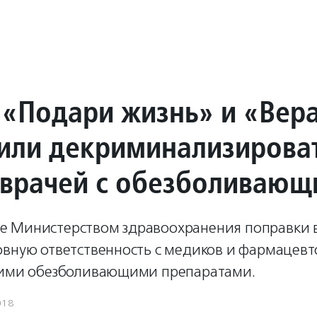
«Подари жизнь» и «Вер
или декриминализирова
 врачей с обезболиваю
 Министерством здравоохранения поправки в
вную ответственность с медиков и фармацевто
кими обезболивающими препаратами.
018