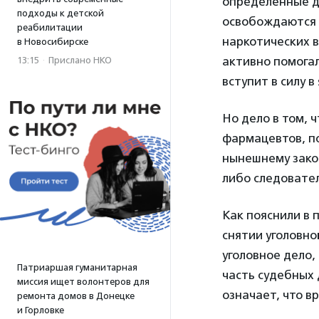
определенные до
подходы к детской
освобождаются 
реабилитации
наркотических в
в Новосибирске
активно помогал
13:15
·
Прислано НКО
вступит в силу в
Но дело в том, 
фармацевтов, по
нынешнему закон
либо следовател
Как пояснили в 
снятии уголовн
уголовное дело,
Патриаршая гуманитарная
часть судебных 
миссия ищет волонтеров для
означает, что в
ремонта домов в Донецке
и Горловке