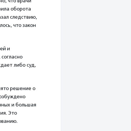
но, что врачи
вила оборота
азал следствию,
ось, что закон
ей и
 согласно
дает либо суд,
нято решение о
возбуждено
нных и большая
ия. Это
ованию.