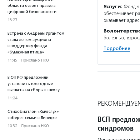
области освоят правила
Услуги:
Фонд «В
цифровой безопасности
обеспечивает р
13:27
оказывает адрес
Волонтерств
Встреча с Андреем Ургантом
болезнью, взрос
стала лотом аукциона
в поддержку фонда
Подробнее
«Бумажная птица»
11:45
·
Прислано НКО
В ОП РФ предложили
установить ежегодные
выплаты на сборы в школу
11:24
РЕКОМЕНДУЕ
Стихобиатлон «Км/вслух»
ВСП предлож
соберет семьи в Липецке
синдромов
10:32
·
Прислано НКО
Организация полу