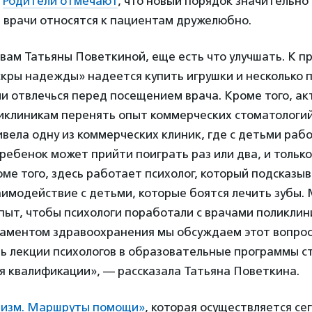
.
Родители отмечают
, что новый порядок значительно
а врачи относятся к пациентам дружелюбно.
овам Татьяны Поветкиной, еще есть что улучшать. К п
кры надежды» надеется купить игрушки и несколько 
и отвлечься перед посещением врача. Кроме того, а
иклиникам перенять опыт коммерческих стоматологий.
вела одну из коммерческих клиник, где с детьми раб
 ребенок может прийти поиграть раз или два, и тольк
оме того, здесь работает психолог, который подсказыв
имодействие с детьми, которые боятся лечить зубы.
пыт, чтобы психологи поработали с врачами поликлин
таментом здравоохранения мы обсуждаем этот вопрос
ь лекции психологов в образовательные программы с
я квалификации», — рассказала Татьяна Поветкина.
тизм. Маршруты помощи»
, которая осуществляется се