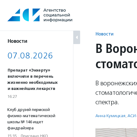
Перейти
к
содержанию
Новости
Новости
В Воро
07.08.2026
стомат
Препарат «Энхерту»
включили в перечень
В воронежски
жизненно необходимых
и важнейших лекарств
стоматологич
16:27
спектра.
Клуб друзей пермской
Анна Кумицкая
,
АСИ
физико-математической
школы № 146 ищет
фандрайзера
15:35
·
Прислано НКО