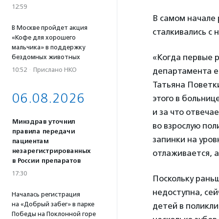
12:59
В самом начале
В Москве пройдет акция
сталкивались с
«Кофе для хорошего
мальчика» в поддержку
«Когда первые р
бездомных животных
10:52
·
Прислано НКО
департамента ещ
Татьяна Поветки
06.08.2026
этого в больниц
и за что отвеча
Минздрав уточнил
во взрослую пол
правила передачи
запинки на уров
пациентам
незарегистрированных
отлаживается, 
в России препаратов
17:30
Поскольку рань
недоступна, сей
Началась регистрация
на «Добрый забег» в парке
детей в поликли
Победы на Поклонной горе