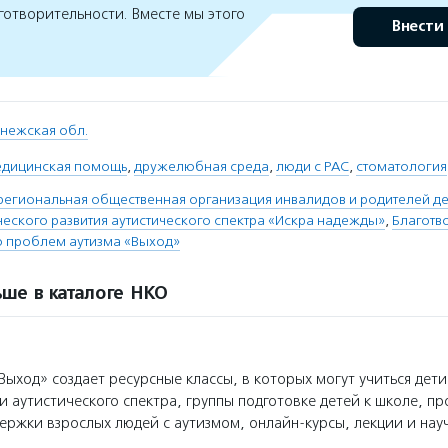
готворительности. Вместе мы этого
Внести
нежская обл.
едицинская помощь
,
дружелюбная среда
,
люди с РАС
,
стоматология
егиональная общественная организация инвалидов и родителей де
еского развития аутистического спектра «Искра надежды»
,
Благотв
 проблем аутизма «Выход»
ше в каталоге НКО
ыход» создает ресурсные классы, в которых могут учиться дети
и аутистического спектра, группы подготовке детей к школе, п
ржки взрослых людей с аутизмом, онлайн-курсы, лекции и нау