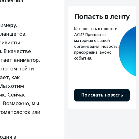
 облегчил
Попасть в ленту
римеру,
Как попасть в новости
планшетов,
АСИ? Пришлите
материал о вашей
ктивисты
организации, новость,
 В качестве
пресс-релиз, анонс
события.
отает аниматор.
о потом пойти
ает, как
 Мы хотим
ик. Сейчас
Прислать новость
. Возможно, мы
томатологов или
годня в