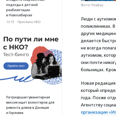
подходы к детской
Фото: Pixabay
реабилитации
в Новосибирске
Люди с аутизмом
13:15
·
Прислано НКО
поликлиниках. В
других медицинс
делается быстро
не всегда полаг
аутизмом, котор
они почти никог
больницах. Кром
Новая редакция
который определ
года. Позже отд
Патриаршая гуманитарная
миссия ищет волонтеров для
Агентству соци
ремонта домов в Донецке
организации «И
и Горловке