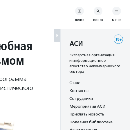
лента
поиск
меню
18+
любная
АСИ
измом
Экспертная организация
и информационное
агентство некоммерческого
сектора
программа
О нас
истического
Контакты
Сотрудники
Мероприятия АСИ
Прислать новость
Полезная библиотека
Наши издания