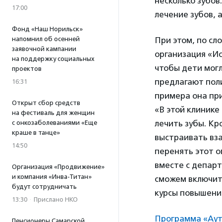
несколько зубов
17:00
лечение зубов, 
Фонд «Наш Норильск»
напомнил об осенней
При этом, по сл
заявочной кампании
организация «Ис
на поддержку социальных
чтобы дети могл
проектов
предлагают пол
16:31
примера она при
Открыт сбор средств
«В этой клинике
на фестиваль для женщин
лечить зубы. Кр
с онкозаболеваниями «Еще
краше в танце»
выстраивать вза
14:50
перенять этот о
вместе с депар
Организация «Продвижение»
и компания «Инва-Титан»
сможем включит
будут сотрудничать
курсы повышени
13:30
·
Прислано НКО
Программа «Ау
Пенсионеры Самарской