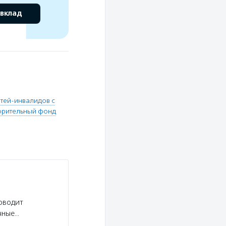
 вклад
тей-инвалидов с
орительный фонд
роводит
чные…