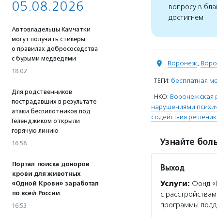
05.08.2026
вопросу в бла
достигнем
Автовладельцы Камчатки
могут получить стикеры
о правилах добрососедства
с бурыми медведями
Воронеж
,
Воро
18:02
ТЕГИ:
бесплатная м
Для родственников
НКО:
Воронежская р
пострадавших в результате
нарушениями психич
атаки беспилотников под
содействия решению
Геленджиком открыли
горячую линию
Узнайте боль
16:58
Портал поиска доноров
Выход
крови для животных
Услуги:
Фонд «В
«Одной Крови» заработал
по всей России
с расстройствам
программы подде
16:53