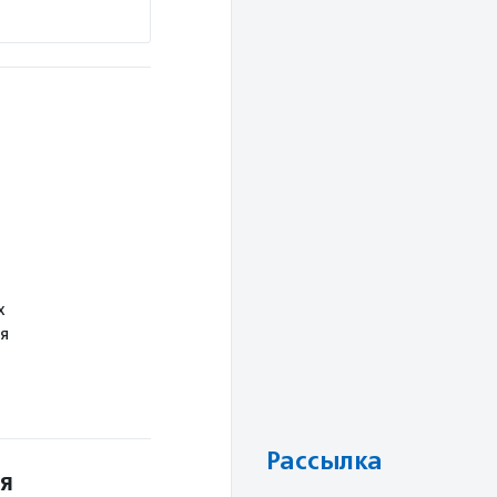
х
я
Рассылка
ля