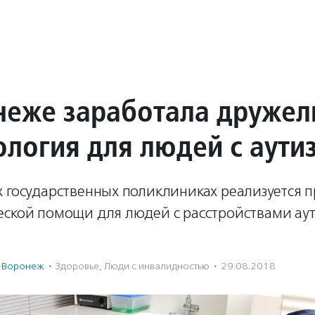
неже заработала друже
ология для людей с аут
х государственных поликлиниках реализуется 
еской помощи для людей с расстройствами аут
-Воронеж
·
Здоровье
,
Люди с инвалидностью
·
29.08.2018