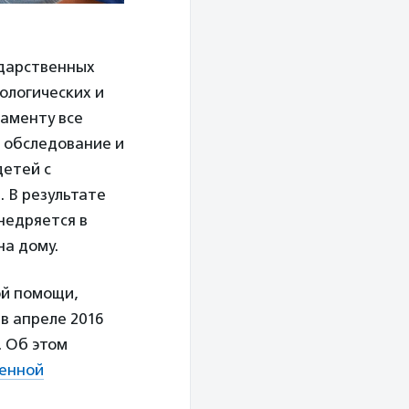
ударственных
ологических и
ламенту все
е обследование и
детей с
. В результате
недряется в
на дому.
ой помощи,
в апреле 2016
. Об этом
енной