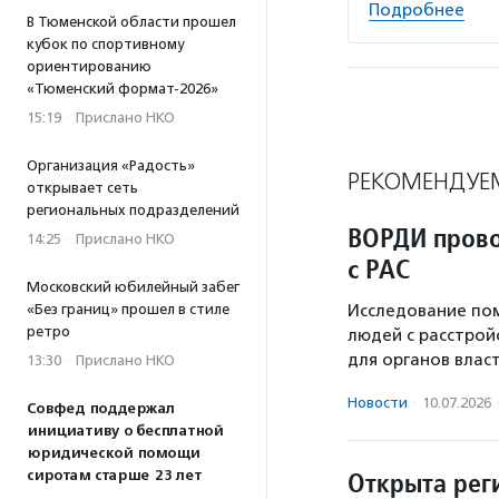
Подробнее
В Тюменской области прошел
кубок по спортивному
ориентированию
«Тюменский формат-2026»
15:19
·
Прислано НКО
Организация «Радость»
РЕКОМЕНДУЕ
открывает сеть
региональных подразделений
ВОРДИ прово
14:25
·
Прислано НКО
с РАС
Московский юбилейный забег
«Без границ» прошел в стиле
Исследование по
ретро
людей с расстрой
для органов власт
13:30
·
Прислано НКО
Новости
·
10.07.2026
Совфед поддержал
инициативу о бесплатной
юридической помощи
Открыта рег
сиротам старше 23 лет