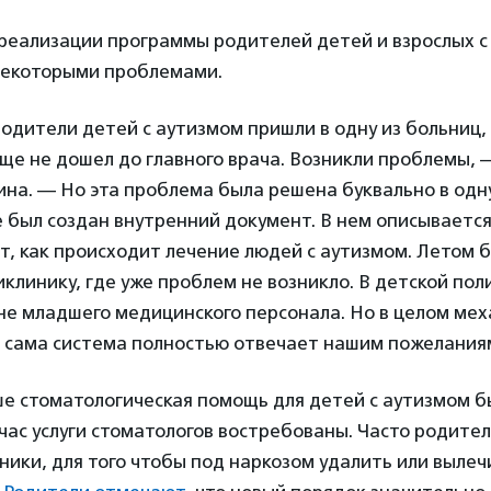
 реализации программы родителей детей и взрослых с
 некоторыми проблемами.
одители детей с аутизмом пришли в одну из больниц,
е не дошел до главного врача. Возникли проблемы, 
на. — Но эта проблема была решена буквально в одну
е был создан внутренний документ. В нем описывается
ет, как происходит лечение людей с аутизмом. Летом
иклинику, где уже проблем не возникло. В детской по
не младшего медицинского персонала. Но в целом мех
а сама система полностью отвечает нашим пожелания
ше стоматологическая помощь для детей с аутизмом б
час услуги стоматологов востребованы. Часто родите
ники, для того чтобы под наркозом удалить или вылеч