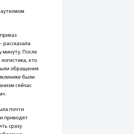
 аутизмом
 приказ
— рассказала
 минуту. После
 логистика, кто
 были обращения
ликлинике были
анизм сейчас
м».
ыла почти
ли приводят
ить сразу