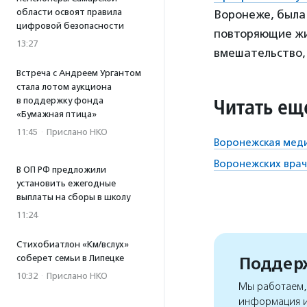
области освоят правила
Воронеже, была
цифровой безопасности
повторяющие жиз
13:27
вмешательство, 
Встреча с Андреем Ургантом
стала лотом аукциона
Читать ещ
в поддержку фонда
«Бумажная птица»
11:45
·
Прислано НКО
Воронежская меди
Воронежских врач
В ОП РФ предложили
установить ежегодные
выплаты на сборы в школу
11:24
Стихобиатлон «Км/вслух»
соберет семьи в Липецке
Поддерж
10:32
·
Прислано НКО
Мы работаем, 
информация и