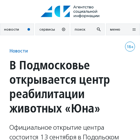
Перейти
к
содержанию
новости
сервисы
поиск
меню
18+
Новости
В Подмосковье
открывается центр
реабилитации
животных «Юна»
Официальное открытие центра
состоится 13 сентября в Подольском