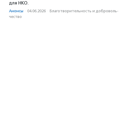
для НКО.
Анонсы
·
04.06.2026
·
Благотвори­тель­ность и доброволь­
чест­во