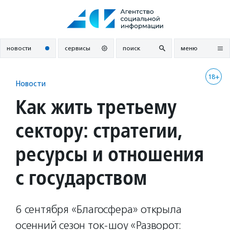
Перейти
к
содержанию
новости
сервисы
поиск
меню
18+
Новости
Как жить третьему
сектору: стратегии,
ресурсы и отношения
с государством
6 сентября «Благосфера» открыла
осенний сезон ток-шоу «Разворот: