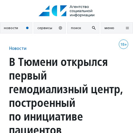
Перейти
к
содержанию
новости
сервисы
поиск
меню
18+
Новости
В Тюмени открылся
первый
гемодиализный центр,
построенный
по инициативе
пациентов