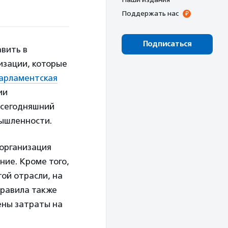
Поддержать нас
Подписаться
вить в
изации, которые
арламентская
ии
а сегодняшний
мышленности.
 организация
ние. Кроме того,
ой отрасли, на
правила также
ены затраты на