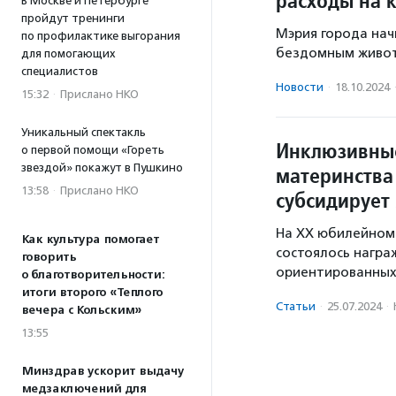
расходы на 
В Москве и Петербурге
пройдут тренинги
Мэрия города нач
по профилактике выгорания
бездомным живо
для помогающих
специалистов
Новости
·
18.10.2024
15:32
·
Прислано НКО
Уникальный спектакль
Инклюзивные
о первой помощи «Гореть
звездой» покажут в Пушкино
материнства
13:58
·
Прислано НКО
субсидирует
На XX юбилейном
Как культура помогает
состоялось награ
говорить
ориентированных
о благотворительности:
итоги второго «Теплого
Статьи
·
25.07.2024
·
вечера с Кольским»
13:55
Минздрав ускорит выдачу
медзаключений для