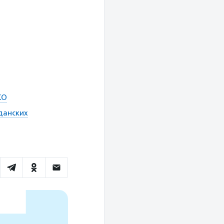
КО
данских