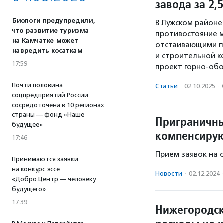
завода за 2,
Биологи предупредили,
В Лужском районе
что развитие туризма
противостояние 
на Камчатке может
отстаивающими пр
навредить косаткам
и строительной 
17:59
проект горно-обо
Почти половина
Статьи
·
02.10.2025
·
соцпредприятий России
сосредоточена в 10 регионах
страны — фонд «Наше
Приграничны
будущее»
компенсирую
17:46
Прием заявок на с
Принимаются заявки
на конкурс эссе
Новости
·
02.12.2024
«Добро.Центр — человеку
будущего»
17:39
Нижегородск