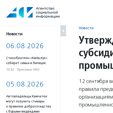
Перейти
к
содержанию
Новости
Новости
Утверж
06.08.2026
субсид
Стихобиатлон «Км/вслух»
промы
соберет семьи в Липецке
10:32
·
Прислано НКО
12 сентября 
05.08.2026
правила пред
организациям
Автовладельцы Камчатки
могут получить стикеры
промышленнос
о правилах добрососедства
с бурыми медведями