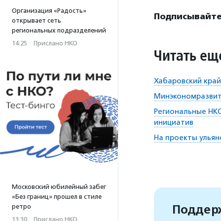
Организация «Радость»
Подписывайтес
открывает сеть
региональных подразделений
14:25
·
Прислано НКО
Читать ещ
Хабаровский край
Минэкономразвит
Региональные НКО
инициатив
На проекты ульян
Московский юбилейный забег
«Без границ» прошел в стиле
Поддерж
ретро
13:30
·
Прислано НКО