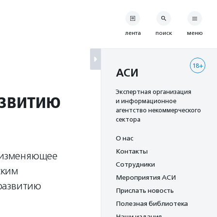
лента
поиск
меню
18+
я
АСИ
азвитию
Экспертная организация
и информационное
агентство некоммерческого
сектора
О нас
Контакты
, изменяющее
Сотрудники
ским
Мероприятия АСИ
развитию
Прислать новость
Полезная библиотека
Наши издания