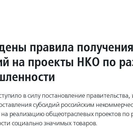
дены правила получени
ий на проекты НКО по р
шленности
вступило в силу постановление правительства
оставления субсидий российским некоммерче
 на реализацию общеотраслевых проектов по 
ти социально значимых товаров.