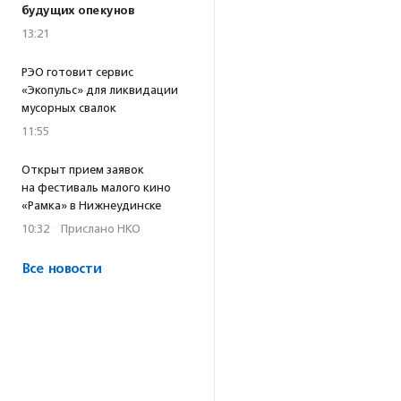
будущих опекунов
13:21
РЭО готовит сервис
«Экопульс» для ликвидации
мусорных свалок
11:55
Открыт прием заявок
на фестиваль малого кино
«Рамка» в Нижнеудинске
10:32
·
Прислано НКО
Все новости