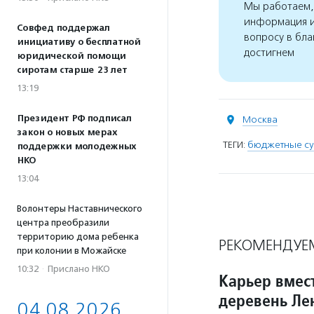
Мы работаем, 
информация и
Совфед поддержал
вопросу в бла
инициативу о бесплатной
достигнем
юридической помощи
сиротам старше 23 лет
13:19
Президент РФ подписал
Москва
закон о новых мерах
ТЕГИ:
бюджетные су
поддержки молодежных
НКО
13:04
Волонтеры Наставнического
центра преобразили
территорию дома ребенка
РЕКОМЕНДУЕ
при колонии в Можайске
10:32
·
Прислано НКО
Карьер вмес
деревень Ле
04.08.2026