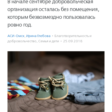
В начале сентябре добровольческая
организация осталась без помещения,
которым безвозмездно пользовалась
ровно год.
АСИ-Омск
,
Ирина Глебова
·
Благотвори­тель­ность и
доброволь­чест­во
,
Семья и дети
·
25.09.2018