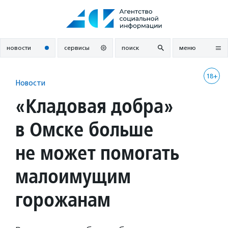
Перейти
к
содержанию
новости
сервисы
поиск
меню
18+
Новости
«Кладовая добра»
в Омске больше
не может помогать
малоимущим
горожанам