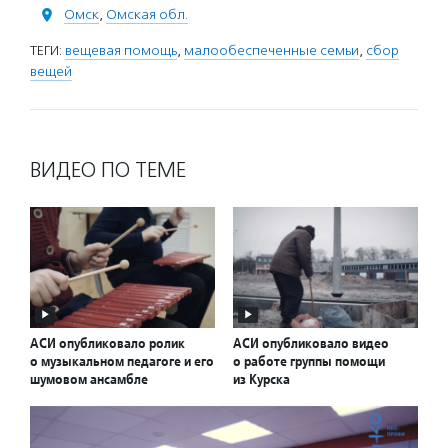
Омск
,
Омская обл.
ТЕГИ:
вещевая помощь
,
малообеспеченные семьи
,
сбор
вещей
ВИДЕО ПО ТЕМЕ
АСИ опубликовало ролик
АСИ опубликовало видео
о музыкальном педагоге и его
о работе группы помощи
шумовом ансамбле
из Курска