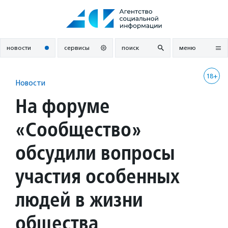
Перейти
к
содержанию
новости
сервисы
поиск
меню
18+
Новости
На форуме
«Сообщество»
обсудили вопросы
участия особенных
людей в жизни
общества