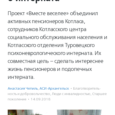
Проект «Вместе веселее» объединил
активных пенсионеров Котласа,
сотрудников Котласского центра
социального обслуживания населения и
Котласского отделения Туровецкого
психоневрологического интерната. Их
совместная цель – сделать интереснее
жизнь пенсионеров и подопечных
интерната.
Анастасия Чепиль
,
АСИ-Архангельск
·
Благотвори­тель­
ность и доброволь­чест­во
,
Люди с инвалидностью
,
Старшее
поколение
·
14.09.2018