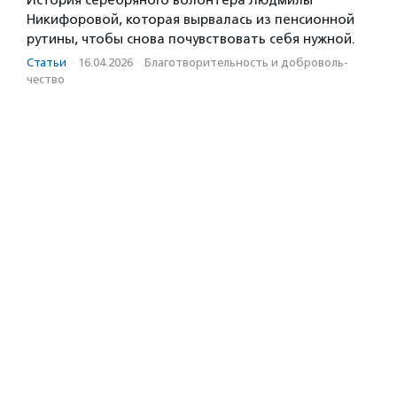
История серебряного волонтера Людмилы
Никифоровой, которая вырвалась из пенсионной
рутины, чтобы снова почувствовать себя нужной.
Статьи
·
16.04.2026
·
Благотвори­тель­ность и доброволь­
чест­во