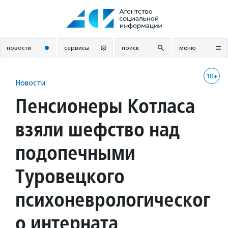
Перейти
к
содержанию
новости
сервисы
поиск
меню
18+
Новости
Пенсионеры Котласа
взяли шефство над
подопечными
Туровецкого
психоневрологическог
о интерната