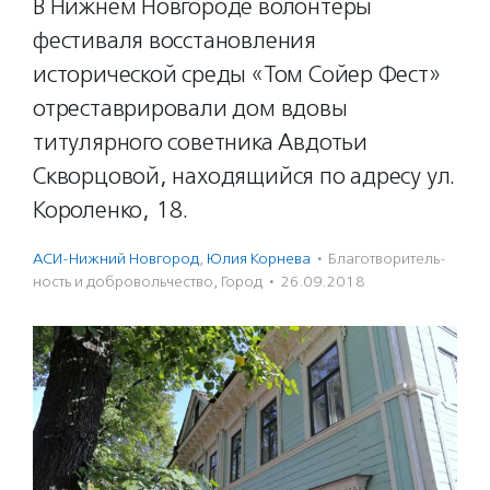
В Нижнем Новгороде волонтеры
фестиваля восстановления
исторической среды «Том Сойер Фест»
отреставрировали дом вдовы
титулярного советника Авдотьи
Скворцовой, находящийся по адресу ул.
Короленко, 18.
АСИ-Нижний Новгород
,
Юлия Корнева
·
Благотвори­тель­
ность и доброволь­чест­во
,
Город
·
26.09.2018