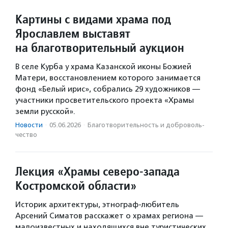
Картины с видами храма под
Ярославлем выставят
на благотворительный аукцион
В селе Курба у храма Казанской иконы Божией
Матери, восстановлением которого занимается
фонд «Белый ирис», собрались 29 художников —
участники просветительского проекта «Храмы
земли русской».
Новости
·
05.06.2026
·
Благотвори­тель­ность и доброволь­
чест­во
Лекция «Храмы северо-запада
Костромской области»
Историк архитектуры, этнограф-любитель
Арсений Симатов расскажет о храмах региона —
малоизвестных и находящихся вне туристических