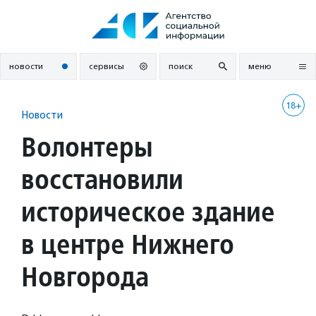
Перейти
к
содержанию
новости
сервисы
поиск
меню
18+
Новости
Волонтеры
восстановили
историческое здание
в центре Нижнего
Новгорода