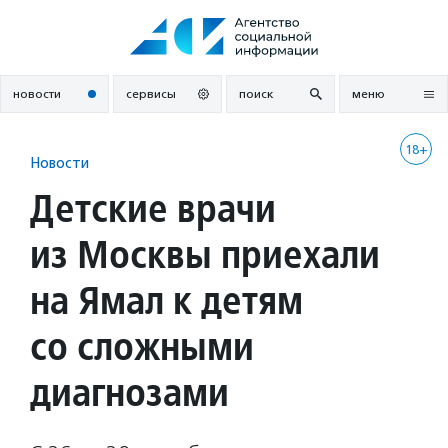
Перейти
к
содержанию
новости
сервисы
поиск
меню
18+
Новости
Детские врачи
из Москвы приехали
на Ямал к детям
со сложными
диагнозами