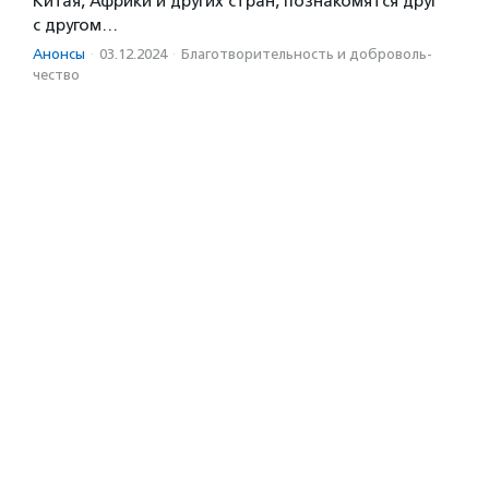
Китая, Африки и других стран, познакомятся друг
с другом…
Анонсы
·
03.12.2024
·
Благотвори­тель­ность и доброволь­
чест­во