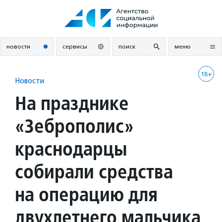
Перейти
к
содержанию
новости
сервисы
поиск
меню
18+
Новости
На празднике
«Зеброполис»
краснодарцы
собирали средства
на операцию для
двухлетнего мальчика