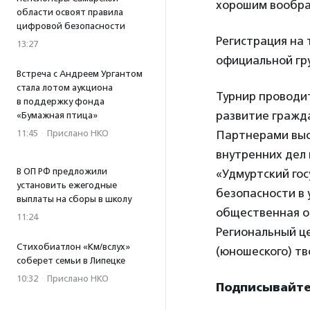
хорошим вообра
области освоят правила
цифровой безопасности
Регистрация на 
13:27
официальной гру
Встреча с Андреем Ургантом
стала лотом аукциона
Турнир проводи
в поддержку фонда
развитие гражд
«Бумажная птица»
11:45
·
Прислано НКО
Партнерами выс
внутренних дел 
В ОП РФ предложили
«Удмуртский го
установить ежегодные
безопасности в
выплаты на сборы в школу
общественная о
11:24
Региональный ц
Стихобиатлон «Км/вслух»
(юношеского) тв
соберет семьи в Липецке
10:32
·
Прислано НКО
Подписывайтес