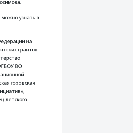
осимова.
 можно узнать в
Федерации на
нтских грантов.
стерство
 ФГБОУ ВО
мационной
кая городская
ициатив»,
ц детского