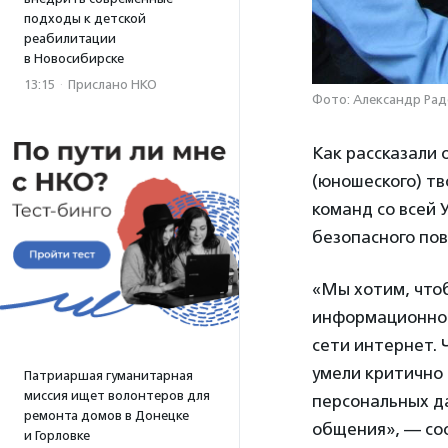
подходы к детской
реабилитации
в Новосибирске
13:15
·
Прислано НКО
Фото: Александр Рад
Как рассказали 
(юношеского) тв
команд со всей
безопасного пов
«Мы хотим, чтоб
информационной
сети интернет. 
умели критично
Патриаршая гуманитарная
миссия ищет волонтеров для
персональных да
ремонта домов в Донецке
общения», — со
и Горловке