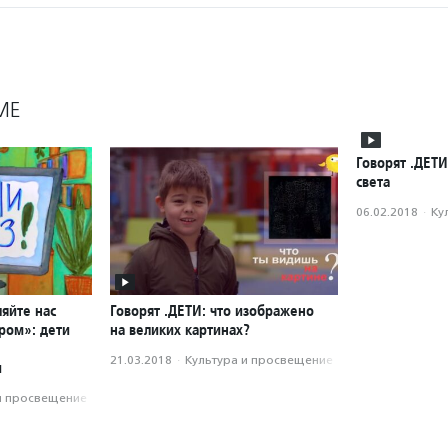
МЕ
Говорят .ДЕТИ
света
06.02.2018
·
Ку
ляйте нас
Говорят .ДЕТИ: что изображено
ром»: дети
на великих картинах?
21.03.2018
·
Культура и просвещение
и
и просвещение