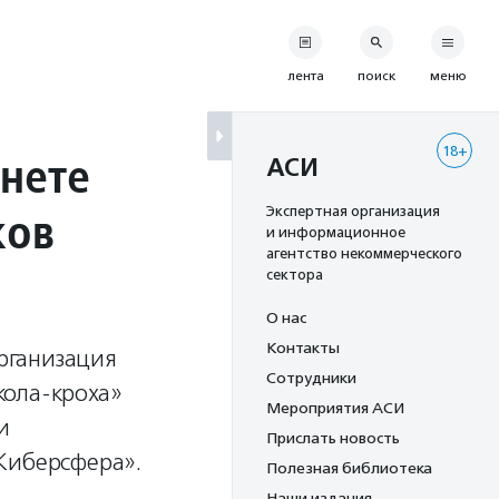
лента
поиск
меню
18+
рнете
АСИ
ков
Экспертная организация
и информационное
агентство некоммерческого
сектора
О нас
Контакты
рганизация
Сотрудники
кола-кроха»
Мероприятия АСИ
и
Прислать новость
Киберсфера».
Полезная библиотека
Наши издания