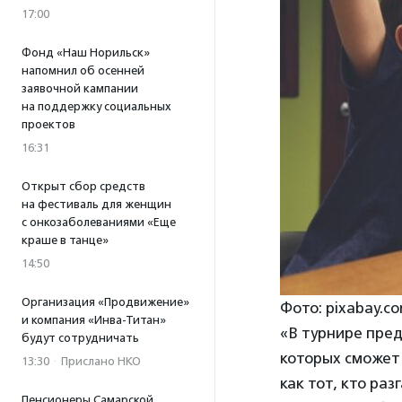
17:00
Фонд «Наш Норильск»
напомнил об осенней
заявочной кампании
на поддержку социальных
проектов
16:31
Открыт сбор средств
на фестиваль для женщин
с онкозаболеваниями «Еще
краше в танце»
14:50
Организация «Продвижение»
Фото: pixabay.c
и компания «Инва-Титан»
«В турнире пред
будут сотрудничать
которых сможет 
13:30
·
Прислано НКО
как тот, кто ра
Пенсионеры Самарской