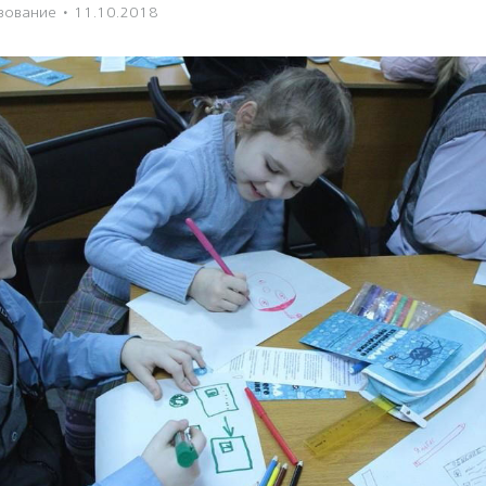
зование
·
11.10.2018