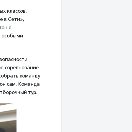
ых классов.
е в Сети»,
то не
ы особыми
езопасности
ое соревнование
собрать команду
 он сам. Команда
отборочный тур.