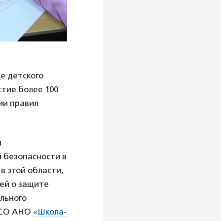
це детского
стие более 100
ии правил
и
 безопасности в
в этой области,
ей о защите
ального
 СО АНО
«Школа-