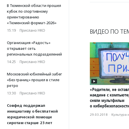
В Тюменской области прошел
кубок по спортивному
ориентированию
«Тюменский формат-2026»
ВИДЕО ПО ТЕ
15:19
·
Прислано НКО
Организация «Радость»
открывает сеть
региональных подразделений
14:25
·
Прислано НКО
Московский юбилейный забег
«Без границ» прошел в стиле
ретро
«Родители, не остав
13:30
·
Прислано НКО
наедине с компьюте
сняли мультфильм
о кибербезопасност
Совфед поддержал
инициативу о бесплатной
29.03.2018
·
Культура 
юридической помощи
сиротам старше 23 лет