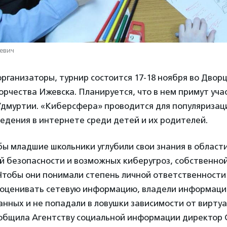
евич
организаторы, турнир состоится 17-18 ноября во Двор
орчества Ижевска. Планируется, что в нем примут уча
 Удмуртии. «Киберсфера» проводится для популяризац
едения в интернете среди детей и их родителей.
ы младшие школьники углубили свои знания в област
 безопасности и возможных киберугроз, собственной
Чтобы они понимали степень личной ответственности 
 оценивать сетевую информацию, владели информаци
нных и не попадали в ловушки зависимости от вирту
общила Агентству социальной информации директор