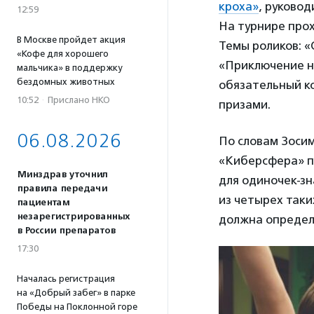
кроха»
, руково
12:59
На турнире прох
В Москве пройдет акция
Темы роликов: «
«Кофе для хорошего
«Приключение не
мальчика» в поддержку
бездомных животных
обязательный к
10:52
·
Прислано НКО
призами.
06.08.2026
По словам Зоси
«Киберсфера» п
Минздрав уточнил
для одиночек-з
правила передачи
из четырех таки
пациентам
незарегистрированных
должна определи
в России препаратов
17:30
Началась регистрация
на «Добрый забег» в парке
Победы на Поклонной горе