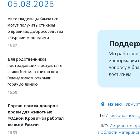
05.08.2026
Автовладельцы Камчатки
могут получить стикеры
о правилах добрососедства
с бурыми медведями
Поддерж
18:02
Мы работаем, 
Для родственников
информация и
пострадавших в результате
вопросу в бла
атаки беспилотников под
достигнем
Геленджиком открыли
горячую линию
16:58
Ижевск
,
Удмурт
Портал поиска доноров
крови для животных
ТЕГИ:
безопасность 
«Одной Крови» заработал
по всей России
НКО:
Социально ор
в области материнст
16:53