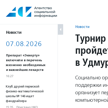
Перейти
к
содержанию
Новости
Новости
Турнир
07.08.2026
пройде
Препарат «Энхерту»
в Удму
включили в перечень
жизненно необходимых
и важнейших лекарств
16:27
Социально ор
поддержки ин
Клуб друзей пермской
физико-математической
организует п
школы № 146 ищет
компьютерной
фандрайзера
15:35
·
Прислано НКО