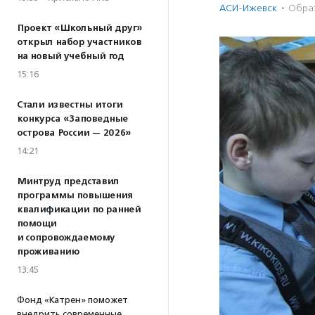
АСИ-Ижевск
·
Обра
Проект «Школьный друг»
открыл набор участников
на новый учебный год
15:16
Стали известны итоги
конкурса «Заповедные
острова России — 2026»
14:21
Минтруд представил
программы повышения
квалификации по ранней
помощи
и сопровождаемому
проживанию
13:45
Фонд «Катрен» поможет
внедрить современные