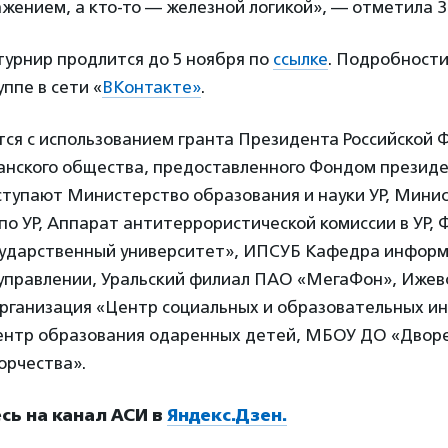
жением, а кто-то — железной логикой», — отметила З
турнир продлится до 5 ноября по
ссылке
. Подробности
ппе в сети «
ВКонтакте»
.
тся с использованием гранта Президента Российской 
анского общества, предоставленного Фондом президе
тупают Министерство образования и науки УР, Мини
по УР, Аппарат антитеррористической комиссии в УР,
сударственный университет», ИПСУБ Кафедра инфор
 управлении, Уральский филиал ПАО «МегаФон», Ижевс
рганизация «Центр социальных и образовательных ин
ентр образования одаренных детей, МБОУ ДО «Дворе
орчества».
ь на канал АСИ в
Яндекс.Дзен.