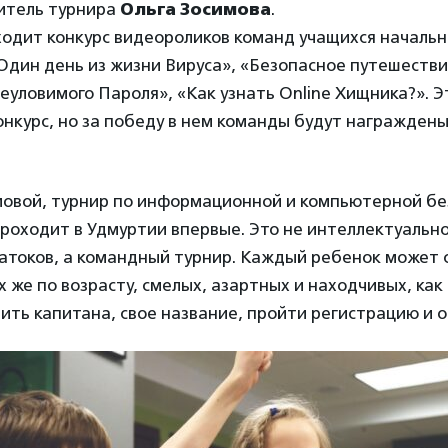
дитель турнира
Ольга Зосимова
.
одит конкурс видеороликов команд учащихся начальн
Один день из жизни Вируса», «Безопасное путешестви
уловимого Пароля», «Как узнать Online Хищника?». Э
онкурс, но за победу в нем команды будут награжден
мовой, турнир по информационной и компьютерной б
роходит в Удмуртии впервые. Это не интеллектуальн
натоков, а командный турнир. Каждый ребенок может 
х же по возрасту, смелых, азартных и находчивых, как
ть капитана, свое название, пройти регистрацию и 