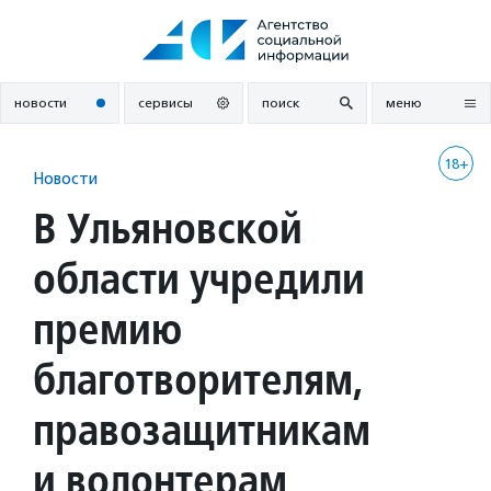
Перейти
к
содержанию
новости
сервисы
поиск
меню
18+
Новости
В Ульяновской
области учредили
премию
благотворителям,
правозащитникам
и волонтерам