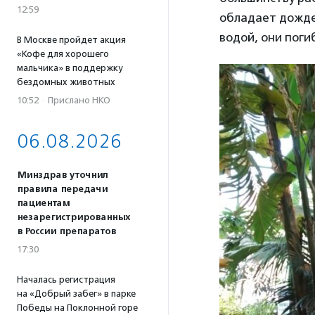
12:59
обладает дожде
водой, они поги
В Москве пройдет акция
«Кофе для хорошего
мальчика» в поддержку
бездомных животных
10:52
·
Прислано НКО
06.08.2026
Минздрав уточнил
правила передачи
пациентам
незарегистрированных
в России препаратов
17:30
Началась регистрация
на «Добрый забег» в парке
Победы на Поклонной горе