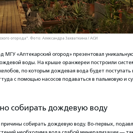
кого огорода". Фото: Александра Захваткина / АСИ
д МГУ «Аптекарский огород» презентовал уникальную
дождевой воды. На крыше оранжереи построили систе
желобов, по которым дождевая вода будет поступать
ттуда с помощью насосов подаваться в пальмовую и с
но собирать дождевую воду
 причины собирать дождевую воду. Во-первых, пода
стений необходима вода слабой минерализации — так