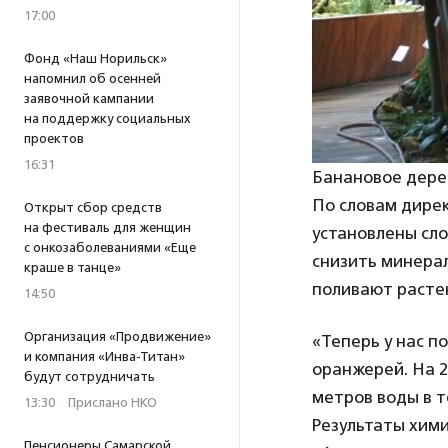
17:00
Фонд «Наш Норильск»
напомнил об осенней
заявочной кампании
на поддержку социальных
проектов
16:31
Банановое дерев
По словам дире
Открыт сбор средств
на фестиваль для женщин
установлены сл
с онкозаболеваниями «Еще
снизить минерал
краше в танце»
поливают растен
14:50
Организация «Продвижение»
«Теперь у нас п
и компания «Инва-Титан»
оранжерей. На 2
будут сотрудничать
метров воды в т
13:30
·
Прислано НКО
Результаты хим
Пенсионеры Самарской