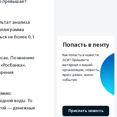
но превышает
льтат анализа
миллиграмма
ься не более 0,1
Попасть в ленту
Как попасть в новости
рсах. По мнению
АСИ? Пришлите
«Росбанка»,
материал о вашей
организации, новость,
зрения
пресс-релиз, анонс
события.
омию:
одной воды. То
ругой — денежные
Прислать новость