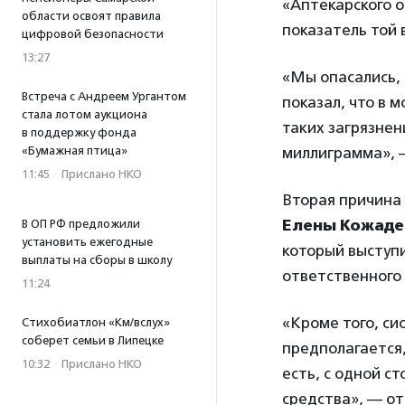
«Аптекарского о
области освоят правила
показатель той 
цифровой безопасности
13:27
«Мы опасались, 
Встреча с Андреем Ургантом
показал, что в 
стала лотом аукциона
таких загрязнен
в поддержку фонда
миллиграмма», —
«Бумажная птица»
11:45
·
Прислано НКО
Вторая причина
Елены Кожаде
В ОП РФ предложили
установить ежегодные
который выступи
выплаты на сборы в школу
ответственного
11:24
«Кроме того, с
Стихобиатлон «Км/вслух»
соберет семьи в Липецке
предполагается,
10:32
·
Прислано НКО
есть, с одной с
средства», — о