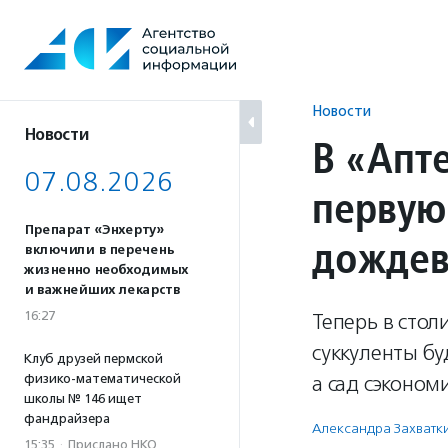
Перейти
к
содержанию
Новости
Новости
В «Апт
07.08.2026
первую
Препарат «Энхерту»
дождев
включили в перечень
жизненно необходимых
и важнейших лекарств
16:27
Теперь в сто
суккуленты б
Клуб друзей пермской
физико-математической
а сад сэконом
школы № 146 ищет
фандрайзера
Александра Захватк
15:35
·
Прислано НКО