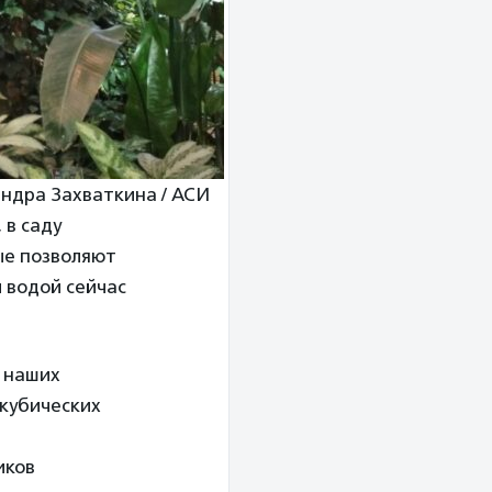
андра Захваткина / АСИ
, в саду
ые позволяют
 водой сейчас
ш наших
 кубических
иков