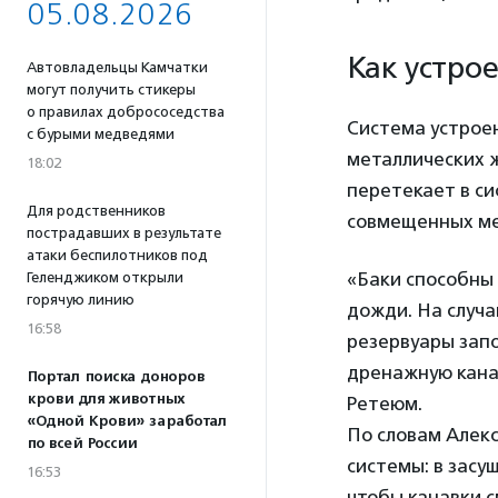
05.08.2026
Как устро
Автовладельцы Камчатки
могут получить стикеры
о правилах добрососедства
Система устрое
с бурыми медведями
металлических ж
18:02
перетекает в си
Для родственников
совмещенных ме
пострадавших в результате
атаки беспилотников под
«Баки способны
Геленджиком открыли
горячую линию
дожди. На случа
16:58
резервуары запо
дренажную канав
Портал поиска доноров
крови для животных
Ретеюм.
«Одной Крови» заработал
По словам Алекс
по всей России
системы: в засу
16:53
чтобы канавки с