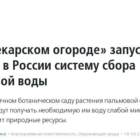
екарском огороде» запу
 в России систему сбора
ой воды
личном ботаническом саду растения пальмовой
удут получать необходимую им воду слабой м
ит природные ресурсы.
ина
·
Корпоративная ответственность
,
Окружающая среда
·
18.10.