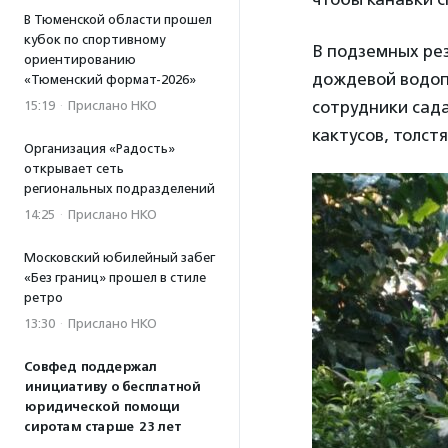
В Тюменской области прошел
кубок по спортивному
В подземных ре
ориентированию
дождевой водоп
«Тюменский формат-2026»
сотрудники сада
15:19
·
Прислано НКО
кактусов, толст
Организация «Радость»
открывает сеть
региональных подразделений
14:25
·
Прислано НКО
Московский юбилейный забег
«Без границ» прошел в стиле
ретро
13:30
·
Прислано НКО
Совфед поддержал
инициативу о бесплатной
юридической помощи
сиротам старше 23 лет