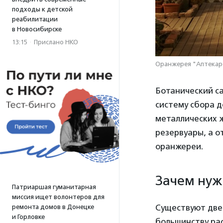
подходы к детской
реабилитации
в Новосибирске
13:15
·
Прислано НКО
Оранжерея "Аптекарс
Ботанический са
систему сбора 
металлических 
резервуары, а о
оранжереи.
Зачем нуж
Патриаршая гуманитарная
миссия ищет волонтеров для
Существуют две
ремонта домов в Донецке
и Горловке
большинству ра