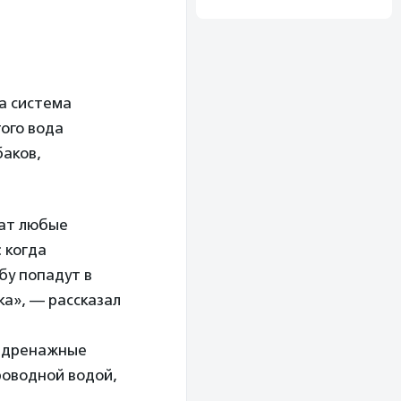
а система
ого вода
баков,
жат любые
 когда
бу попадут в
ка», — рассказал
в дренажные
роводной водой,