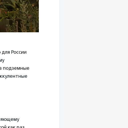
 для России
му
 в подземные
уккулентные
вляющему
ой как раз