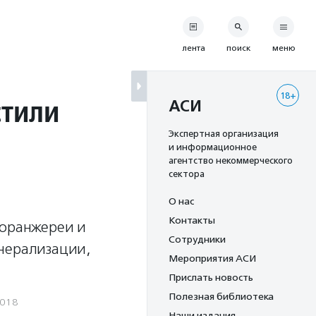
лента
поиск
меню
18+
стили
АСИ
Экспертная организация
и информационное
агентство некоммерческого
сектора
О нас
Контакты
 оранжереи и
Сотрудники
инерализации,
Мероприятия АСИ
Прислать новость
Полезная библиотека
2018
Наши издания