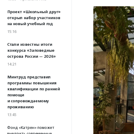
Проект «Школьный друг»
открыл набор участников
на новый учебный год
15:16
Стали известны итоги
конкурса «Заповедные
острова России — 2026»
14:21
Минтруд представил
программы повышения
квалификации по ранней
помощи
и сопровождаемому
проживанию
13:45
Фонд «Катрен» поможет
внедрить современные