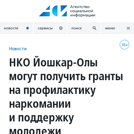
Перейти
к
содержанию
новости
сервисы
поиск
меню
18+
Новости
НКО Йошкар-Олы
могут получить гранты
на профилактику
наркомании
и поддержку
молодежи