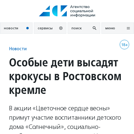
Перейти
к
содержанию
новости
сервисы
поиск
меню
18+
Новости
Особые дети высадят
крокусы в Ростовском
кремле
В акции «Цветочное сердце весны»
примут участие воспитанники детского
дома «Солнечный», социально-