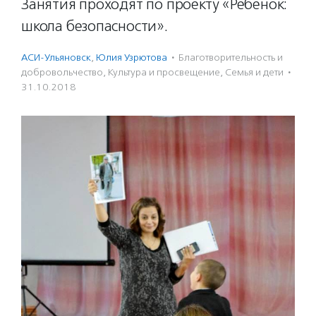
Занятия проходят по проекту «Ребенок:
школа безопасности».
АСИ-Ульяновск
,
Юлия Узрютова
·
Благотвори­тель­ность и
доброволь­чест­во
,
Культура и просвещение
,
Семья и дети
·
31.10.2018