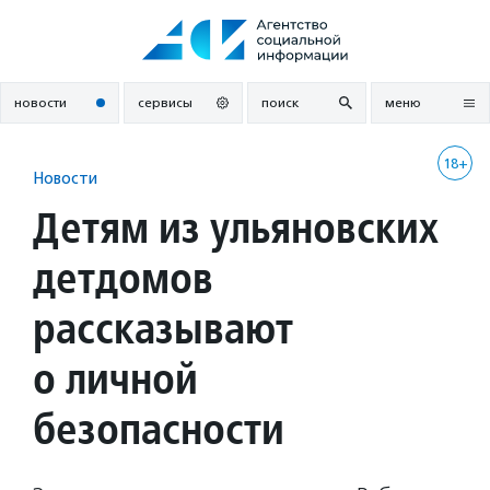
Перейти
к
содержанию
новости
сервисы
поиск
меню
18+
Новости
Детям из ульяновских
детдомов
рассказывают
о личной
безопасности