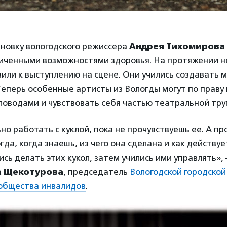
ановку вологодского режиссера
Андрея Тихомирова
ниченными возможностями здоровья. На протяжении н
вили к выступлению на сцене. Они учились создавать 
Теперь особенные артисты из Вологды могут по праву
ловодами и чувствовать себя частью театральной тру
но работать с куклой, пока не прочувствуешь ее. А п
гда, когда знаешь, из чего она сделана и как действуе
ись делать этих кукол, затем учились ими управлять»,
а Щекотурова
, председатель
Вологодской городской
 общества инвалидов
.