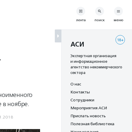
лента
поиск
меню
18+
АСИ
т
Экспертная организация
и информационное
агентство некоммерческого
сектора
О нас
Контакты
дноименного
Сотрудники
 в ноябре.
Мероприятия АСИ
Прислать новость
1.2018
Полезная библиотека
Наши издания