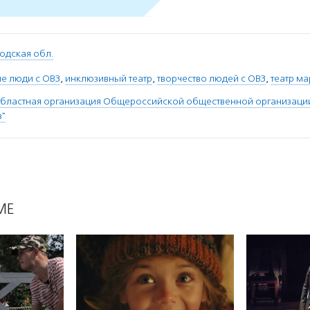
одская обл.
е люди с ОВЗ
,
инклюзивный театр
,
творчество людей с ОВЗ
,
театр м
областная организация Общероссийской общественной организаци
в"
МЕ