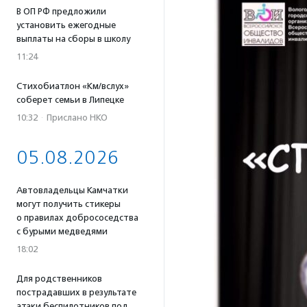
В ОП РФ предложили
установить ежегодные
выплаты на сборы в школу
11:24
Стихобиатлон «Км/вслух»
соберет семьи в Липецке
10:32
·
Прислано НКО
05.08.2026
Автовладельцы Камчатки
могут получить стикеры
о правилах добрососедства
с бурыми медведями
18:02
Для родственников
пострадавших в результате
атаки беспилотников под