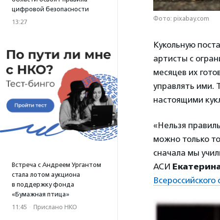
цифровой безопасности
Фото: pixabay.com
13:27
Кукольную пост
артисты с огра
месяцев их гото
управлять ими. 
настоящими кук
«Нельзя правиль
можно только то
сначала мы учил
Встреча с Андреем Ургантом
АСИ
Екатерин
стала лотом аукциона
Всероссийского
в поддержку фонда
«Бумажная птица»
11:45
·
Прислано НКО