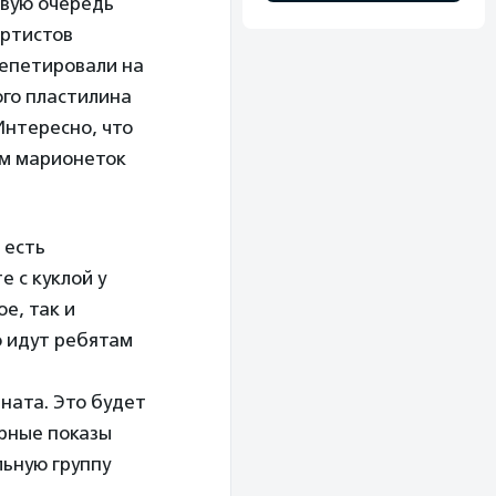
рвую очередь
артистов
Репетировали на
ого пластилина
Интересно, что
ем марионеток
 есть
 с куклой у
е, так и
о идут ребятам
ината. Это будет
ерные показы
ьную группу