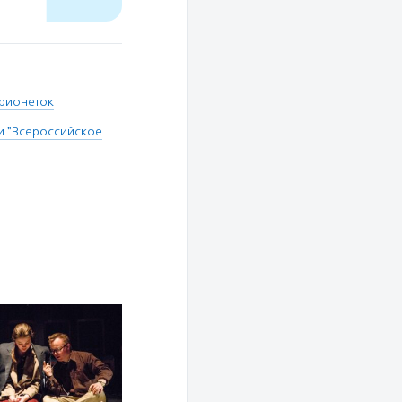
арионеток
и "Всероссийское