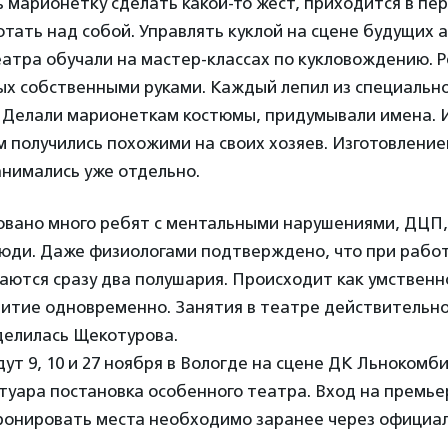
 марионетку сделать какой-то жест, приходится в пе
тать над собой. Управлять куклой на сцене будущих 
атра обучали на мастер-классах по кукловождению. 
ых собственными руками. Каждый лепил из специальн
л. Делали марионеткам костюмы, придумывали имена. 
м получились похожими на своих хозяев. Изготовлени
анимались уже отдельно.
овано много ребят с ментальными нарушениями, ДЦП,
ди. Даже физиологами подтверждено, что при работе
аются сразу два полушария. Происходит как умственно
витие одновременно. Занятия в театре действительн
делилась Щекотурова.
ут 9, 10 и 27 ноября в Вологде на сцене ДК Льнокомб
туара постановка особенного театра. Вход на премь
ронировать места необходимо заранее через официал