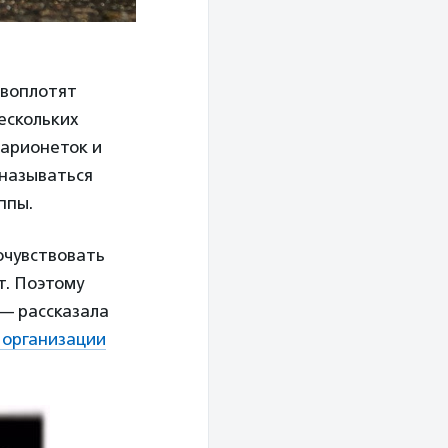
воплотят
ескольких
марионеток и
 называться
ппы.
рочувствовать
т. Поэтому
 — рассказала
 организации