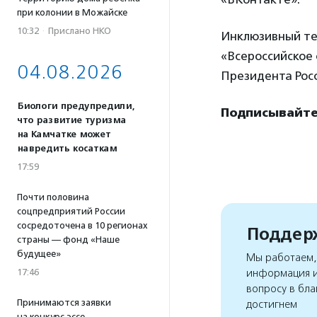
при колонии в Можайске
10:32
·
Прислано НКО
Инклюзивный те
«Всероссийское 
04.08.2026
Президента Рос
Биологи предупредили,
Подписывайтес
что развитие туризма
на Камчатке может
навредить косаткам
17:59
Почти половина
соцпредприятий России
сосредоточена в 10 регионах
Поддерж
страны — фонд «Наше
будущее»
Мы работаем, 
информация и
17:46
вопросу в бла
Принимаются заявки
достигнем
на конкурс эссе