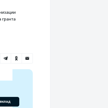
анизации
а гранта
 вклад