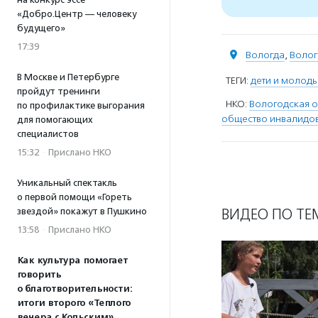
«Добро.Центр — человеку
будущего»
17:39
Вологда
,
Волог
В Москве и Петербурге
ТЕГИ:
дети и молоды
пройдут тренинги
НКО:
Вологодская 
по профилактике выгорания
общество инвалидо
для помогающих
специалистов
15:32
·
Прислано НКО
Уникальный спектакль
о первой помощи «Гореть
ВИДЕО ПО ТЕ
звездой» покажут в Пушкино
13:58
·
Прислано НКО
Как культура помогает
говорить
о благотворительности:
итоги второго «Теплого
вечера с Кольским»