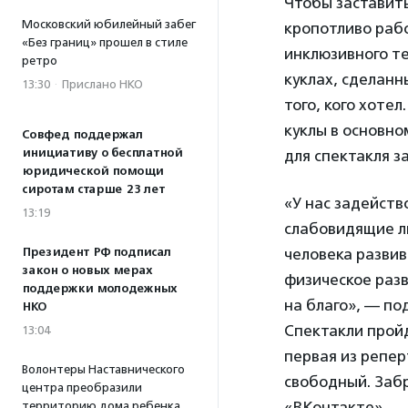
Чтобы заставить
Московский юбилейный забег
кропотливо рабо
«Без границ» прошел в стиле
инклюзивного те
ретро
куклах, сделанн
13:30
·
Прислано НКО
того, кого хоте
куклы в основно
Совфед поддержал
инициативу о бесплатной
для спектакля з
юридической помощи
сиротам старше 23 лет
«У нас задейств
13:19
слабовидящие лю
человека развив
Президент РФ подписал
закон о новых мерах
физическое раз
поддержки молодежных
на благо», — по
НКО
Спектакли пройд
13:04
первая из репер
Волонтеры Наставнического
свободный. Заб
центра преобразили
«ВКонтакте».
территорию дома ребенка