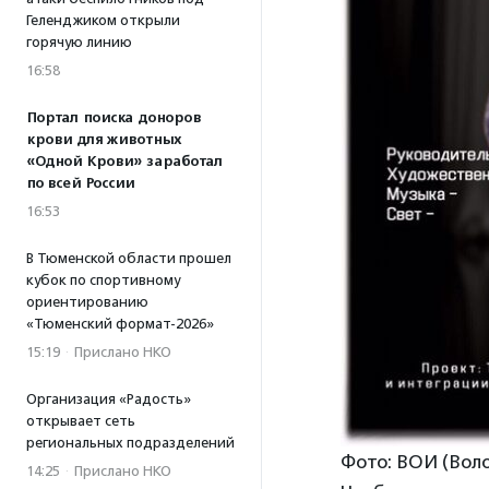
Геленджиком открыли
горячую линию
16:58
Портал поиска доноров
крови для животных
«Одной Крови» заработал
по всей России
16:53
В Тюменской области прошел
кубок по спортивному
ориентированию
«Тюменский формат-2026»
15:19
·
Прислано НКО
Организация «Радость»
открывает сеть
региональных подразделений
Фото: ВОИ (Вол
14:25
·
Прислано НКО