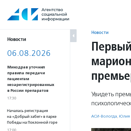
Перейти
к
содержанию
Новости
Новости
Первый
06.08.2026
марион
Минздрав уточнил
премье
правила передачи
пациентам
незарегистрированных
в России препаратов
Увидеть прем
17:30
психологическ
Началась регистрация
АСИ-Вологда
,
Юлия
на «Добрый забег» в парке
Победы на Поклонной горе
17:00