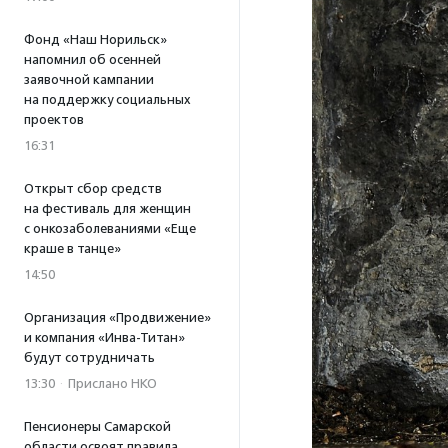
Фонд «Наш Норильск»
напомнил об осенней
заявочной кампании
на поддержку социальных
проектов
16:31
Открыт сбор средств
на фестиваль для женщин
с онкозаболеваниями «Еще
краше в танце»
14:50
Организация «Продвижение»
и компания «Инва-Титан»
будут сотрудничать
13:30
·
Прислано НКО
Пенсионеры Самарской
области освоят правила