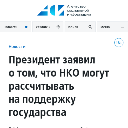
Перейти
к
содержанию
новости
сервисы
поиск
меню
18+
Новости
Президент заявил
о том, что НКО могут
рассчитывать
на поддержку
государства