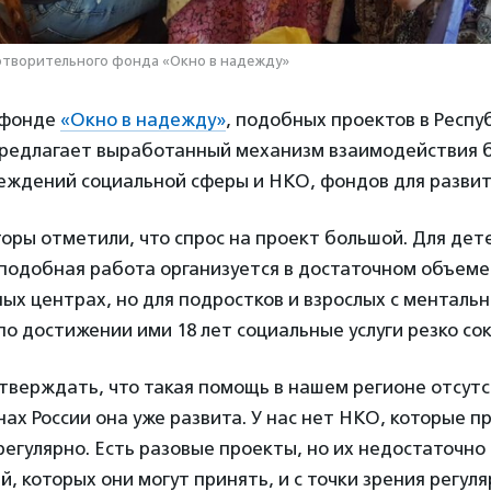
отворительного фонда «Окно в надежду»
 фонде
«Окно в надежду»
, подобных проектов в Респу
предлагает выработанный механизм взаимодействия
ждений социальной сферы и НКО, фондов для развити
оры отметили, что спрос на проект большой. Для дете
подобная работа организуется в достаточном объеме
ых центрах, но для подростков и взрослых с менталь
о достижении ими 18 лет социальные услуги резко со
верждать, что такая помощь в нашем регионе отсутст
нах России она уже развита. У нас нет НКО, которые 
регулярно. Есть разовые проекты, но их недостаточно 
й, которых они могут принять, и с точки зрения регул