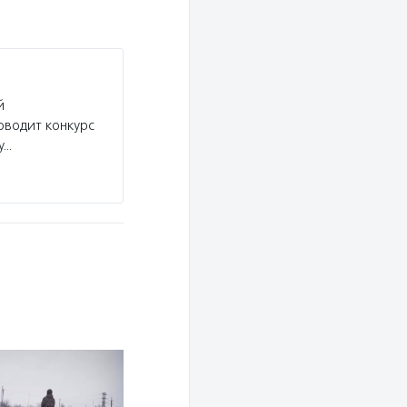
й
оводит конкурс
у…