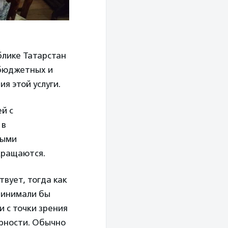
блике Татарстан
 бюджетных и
я этой услуги.
й с
 в
ными
кращаются.
вует, тогда как
принимали бы
и с точки зрения
ярности. Обычно