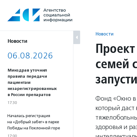
Перейти
к
содержанию
Новости
Новости
Проект
06.08.2026
семей 
Минздрав уточнил
запусти
правила передачи
пациентам
незарегистрированных
в России препаратов
Фонд «Окно в
17:30
который даст
Началась регистрация
тяжелобольны
на «Добрый забег» в парке
здоровья и р
Победы на Поклонной горе
интеллектуал
17:00