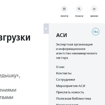
лента
поиск
меню
18+
згрузки
АСИ
Экспертная организация
и информационное
агентство некоммерческого
сектора
О нас
Контакты
редышку»,
Сотрудники
Мероприятия АСИ
шениями
Прислать новость
ствами
Полезная библиотека
Наши издания