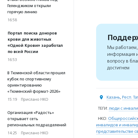
Геленджиком открыли
горячую линию
16:58
Портал поиска доноров
Поддерж
крови для животных
«Одной Крови» заработал
Мы работаем, 
по всей России
информация и
16:53
вопросу в бла
достигнем
В Тюменской области прошел
кубок по спортивному
ориентированию
«Тюменский формат-2026»
Казань
,
Респ. Т
15:19
·
Прислано НКО
ТЕГИ:
люди с инвал
Организация «Радость»
НКО:
Общероссийска
открывает сеть
инвалидов и инвали
региональных подразделений
представительстве с
14:25
·
Прислано НКО