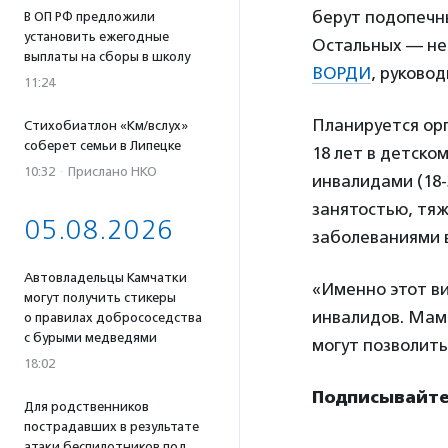
берут подопечны
В ОП РФ предложили
установить ежегодные
Остальных — не
выплаты на сборы в школу
ВОРДИ
, руково
11:24
Планируется ор
Стихобиатлон «Км/вслух»
соберет семьи в Липецке
18 лет в детск
10:32
·
Прислано НКО
инвалидами (18-
занятостью, тя
05.08.2026
заболеваниями в
Автовладельцы Камчатки
«Именно этот в
могут получить стикеры
инвалидов. Мам
о правилах добрососедства
с бурыми медведями
могут позволить
18:02
Подписывайтес
Для родственников
пострадавших в результате
атаки беспилотников под