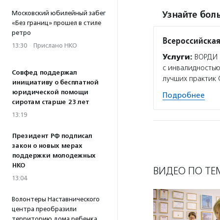
Московский юбилейный забег
Узнайте боль
«Без границ» прошел в стиле
ретро
Всероссийская
13:30
·
Прислано НКО
Услуги:
ВОРДИ с
с инвалидностью
Совфед поддержал
лучших практик 
инициативу о бесплатной
юридической помощи
Подробнее
сиротам старше 23 лет
13:19
Президент РФ подписал
закон о новых мерах
поддержки молодежных
НКО
ВИДЕО ПО ТЕ
13:04
Волонтеры Наставнического
центра преобразили
территорию дома ребенка