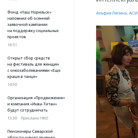
Фонд «Наш Норильск»
Альфия Ляпина
,
АСИ
напомнил об осенней
заявочной кампании
на поддержку социальных
проектов
16:31
Открыт сбор средств
на фестиваль для женщин
с онкозаболеваниями «Еще
краше в танце»
14:50
Организация «Продвижение»
и компания «Инва-Титан»
будут сотрудничать
13:30
·
Прислано НКО
Пенсионеры Самарской
области освоят правила