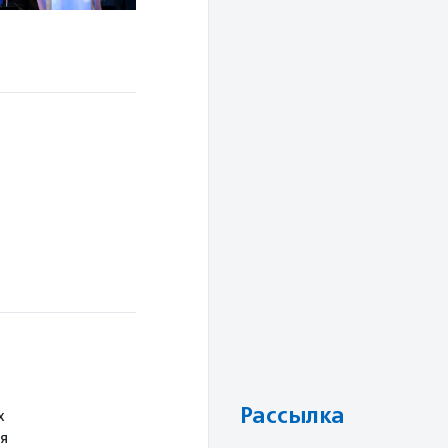
Рассылка
х
я