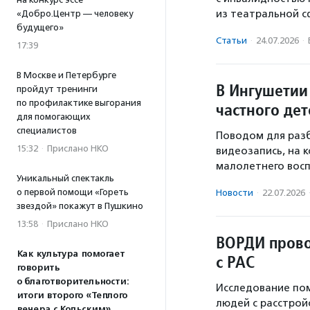
из театральной с
«Добро.Центр — человеку
будущего»
Статьи
·
24.07.2026
·
17:39
В Москве и Петербурге
В Ингушетии
пройдут тренинги
по профилактике выгорания
частного дет
для помогающих
специалистов
Поводом для разб
15:32
·
Прислано НКО
видеозапись, на 
малолетнего восп
Уникальный спектакль
о первой помощи «Гореть
Новости
·
22.07.2026
звездой» покажут в Пушкино
13:58
·
Прислано НКО
ВОРДИ прово
Как культура помогает
с РАС
говорить
о благотворительности:
Исследование по
итоги второго «Теплого
людей с расстрой
вечера с Кольским»