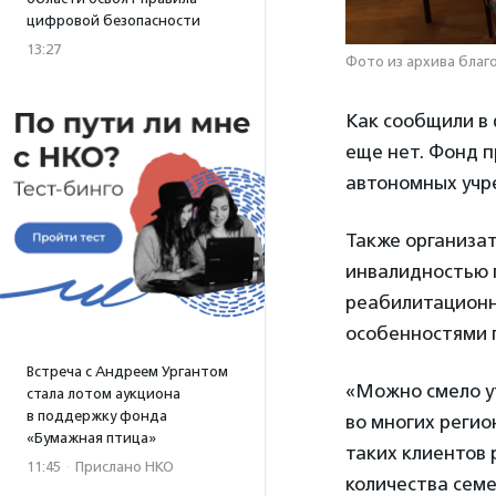
цифровой безопасности
13:27
Фото из архива благ
Как сообщили в
еще нет. Фонд 
автономных учре
Также организат
инвалидностью 
реабилитационн
особенностями п
Встреча с Андреем Ургантом
«Можно смело ут
стала лотом аукциона
в поддержку фонда
во многих регио
«Бумажная птица»
таких клиентов 
11:45
·
Прислано НКО
количества семе