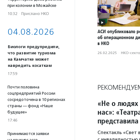
при колонии в Можайске
10:32
·
Прислано НКО
04.08.2026
АСИ опубликовало р
об операционном д
в НКО
Биологи предупредили,
что развитие туризма
26.02.2025
·
НКО-сект
на Камчатке может
навредить косаткам
17:59
РЕКОМЕНДУЕ
Почти половина
соцпредприятий России
сосредоточена в 10 регионах
«Не о людях 
страны — фонд «Наше
нас»: «Теат
будущее»
представила
17:46
Спектакль «Свет
Принимаются заявки
с инвалидностью
на конкурс эссе