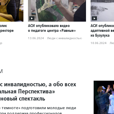
олик
АСИ опубликовало видео
АСИ опублико
иректоре
о педагоге центра «Равные»
адаптивной в
из Бузулука
13.06.2024
·
Люди с инвалидностью
ор
10.06.2024
·
Лю
М
с инвалидностью, а обо всех
ральная Перспектива»
 новый спектакль
 в темноте» подготовили молодые люди
 при поддержке профессионалов