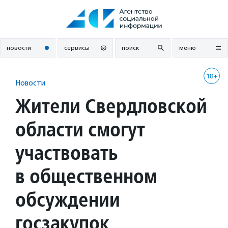
Перейти
к
содержанию
новости
сервисы
поиск
меню
18+
Новости
Жители Свердловской
области смогут
участвовать
в общественном
обсуждении
госзакупок