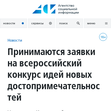
Перейти
к
содержанию
новости
сервисы
поиск
меню
18+
Новости
Принимаются заявки
на всероссийский
конкурс идей новых
достопримечательнос
тей