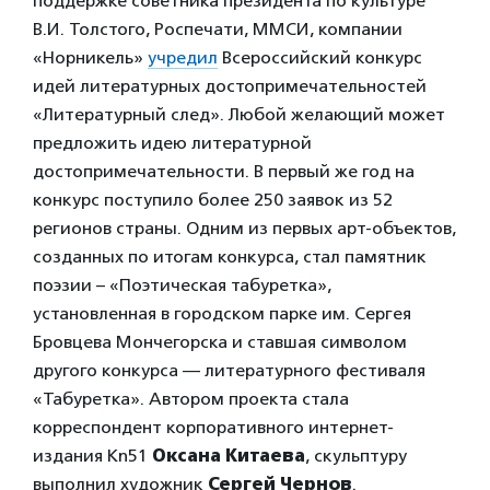
поддержке советника президента по культуре
В.И. Толстого, Роспечати, ММСИ, компании
«Норникель»
учредил
Всероссийский конкурс
идей литературных достопримечательностей
«Литературный след». Любой желающий может
предложить идею литературной
достопримечательности. В первый же год на
конкурс поступило более 250 заявок из 52
регионов страны. Одним из первых арт-объектов,
созданных по итогам конкурса, стал памятник
поэзии – «Поэтическая табуретка»,
установленная в городском парке им. Сергея
Бровцева Мончегорска и ставшая символом
другого конкурса — литературного фестиваля
«Табуретка». Автором проекта стала
корреспондент корпоративного интернет-
издания Kn51
Оксана Китаева
, скульптуру
выполнил художник
Сергей Чернов
.