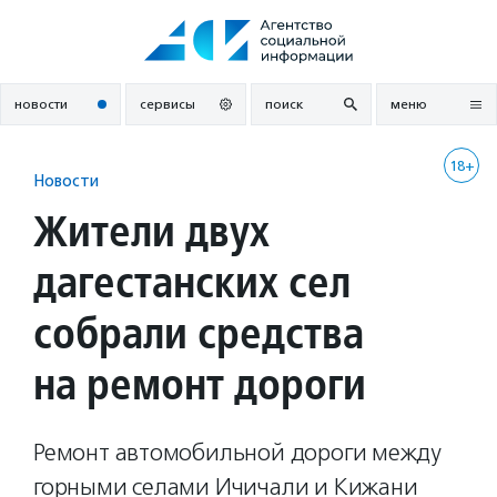
Перейти
к
содержанию
новости
сервисы
поиск
меню
18+
Новости
Жители двух
дагестанских сел
собрали средства
на ремонт дороги
Ремонт автомобильной дороги между
горными селами Ичичали и Кижани