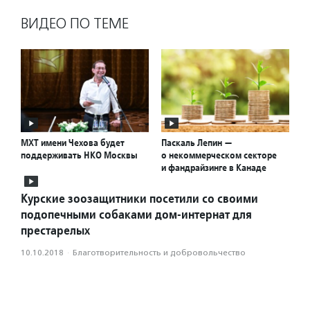
ВИДЕО ПО ТЕМЕ
МХТ имени Чехова будет
Паскаль Лепин —
поддерживать НКО Москвы
о некоммерческом секторе
и фандрайзинге в Канаде
Курские зоозащитники посетили со своими
подопечными собаками дом-интернат для
престарелых
10.10.2018
·
Благотвори­тель­ность и доброволь­чест­во